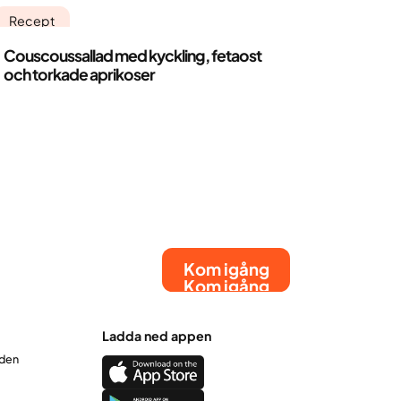
Recept
Couscoussallad med kyckling, fetaost
och torkade aprikoser
Kom igång
Kom igång
Ladda ned appen
rden