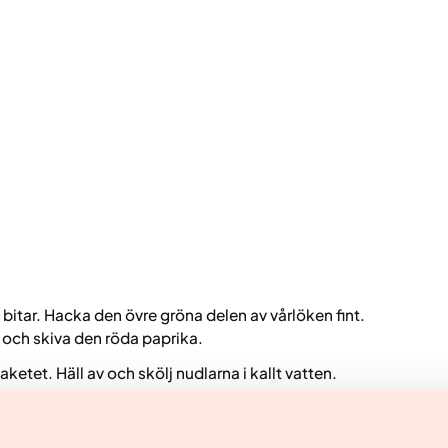
 bitar. Hacka den övre gröna delen av vårlöken fint.
 och skiva den röda paprika.
etet. Häll av och skölj nudlarna i kallt vatten.
a. Stek kycklingfärsen tills den är genomstekt.
paprika, morötter och den vita delen av vårlöken. Stek i