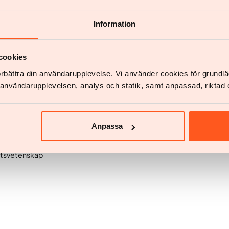
n. Krydda med salt och chiliflingor.
Information
woken och servera med limeklyftor.
cookies
förbättra din användarupplevelse. Vi använder cookies för grund
v användarupplevelsen, analys och statik, samt anpassad, riktad 
Anpassa
ottsvetenskap