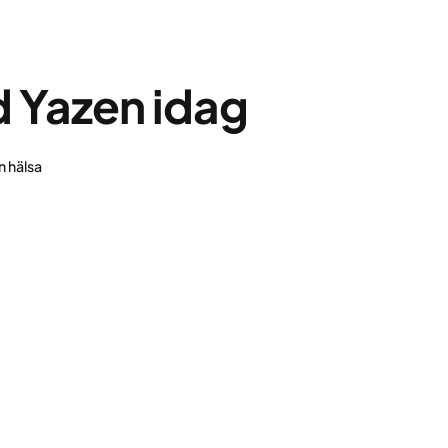
d Yazen idag
n hälsa