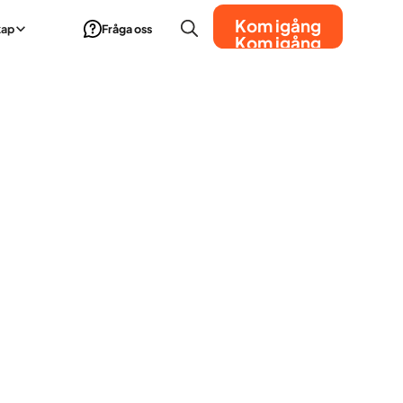
Kom igång
kap
Fråga oss
Kom igång