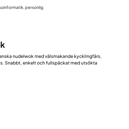
soinformatik, personlig
ok
anska nudelwok med välsmakande kycklingfärs,
sås. Snabbt, enkelt och fullspäckat med utsökta