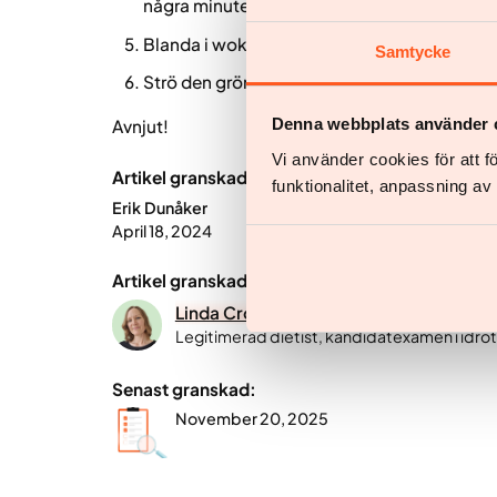
några minuter till.
Blanda i woksås och nudlar. Rör om i ca 1 mi
Samtycke
Strö den gröna delen av salladslöken över 
Denna webbplats använder 
Avnjut!
Vi använder cookies för att 
Artikel granskad av:
funktionalitet, anpassning a
Erik Dunåker
April 18, 2024
Artikel granskad av:
Linda Cronberg
Legitimerad dietist, kandidatexamen i idr
Senast granskad:
November 20, 2025