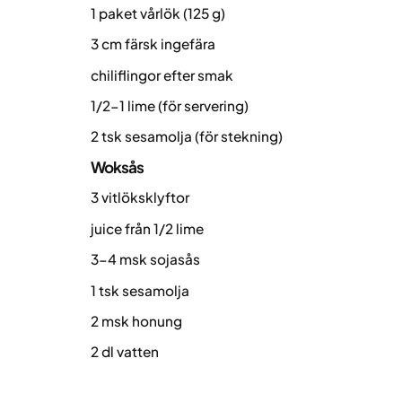
1 paket vårlök (125 g)
3 cm färsk ingefära
chiliflingor efter smak
1/2-1 lime (för servering)
2 tsk sesamolja (för stekning)
Woksås
3 vitlöksklyftor
juice från 1/2 lime
3-4 msk sojasås
1 tsk sesamolja
2 msk honung
2 dl vatten