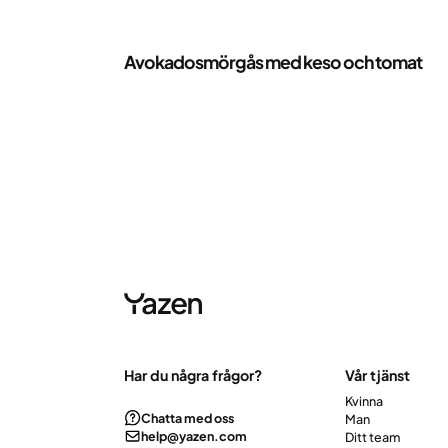
Recept
Avokadosmörgås med keso och tomat
Har du några frågor?
Vår tjänst
Kvinna
Chatta med oss
Man
help@yazen.com
Ditt team