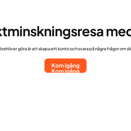
iktminskningsresa me
u behöver göra är att skapa ett konto och svara på några frågor om di
Kom igång
Kom igång