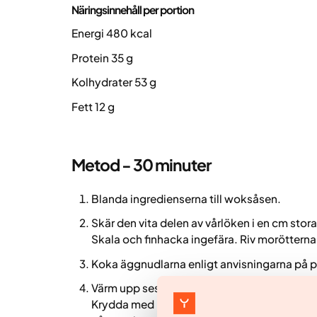
Näringsinnehåll per portion
Energi 480 kcal
Protein 35 g
Kolhydrater 53 g
Fett 12 g
Metod - 30 minuter
Blanda ingredienserna till woksåsen.
Skär den vita delen av vårlöken i en cm stora
Skala och finhacka ingefära. Riv morötterna
Koka äggnudlarna enligt anvisningarna på pak
Värm upp sesamolja i en wok- eller stekpann
Krydda med lite salt. Tillsätt ingefära, röd 