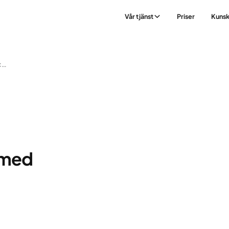
Vår tjänst
Priser
Kuns
Koreansk Nudelwok Med Kycklingfärs
 med