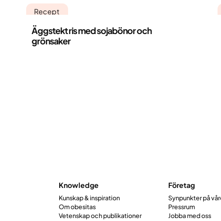
Recept
Äggstekt ris med sojabönor och
grönsaker
Knowledge
Företag
Kunskap & inspiration
Synpunkter på vå
Om obesitas
Pressrum
Vetenskap och publikationer
Jobba med oss