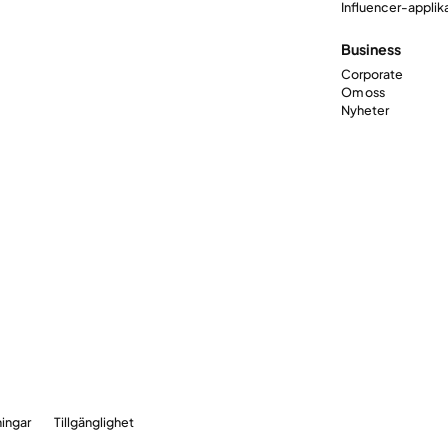
Influencer-applik
Business
Corporate
Om oss
Nyheter
ningar
Tillgänglighet