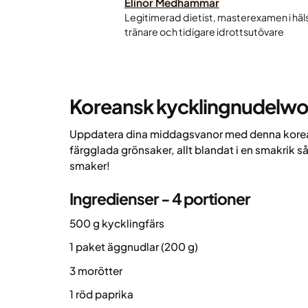
Elinor Medhammar
Legitimerad dietist, masterexamen i häl
tränare och tidigare idrottsutövare
Koreansk kycklingnudelw
Uppdatera dina middagsvanor med denna kore
färgglada grönsaker, allt blandat i en smakrik 
smaker!
Ingredienser - 4 portioner
500 g kycklingfärs
1 paket äggnudlar (200 g)
3 morötter
1 röd paprika