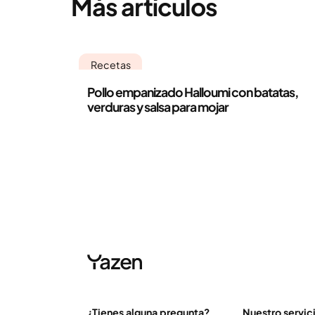
Más artículos
Recetas
Pollo empanizado Halloumi con batatas,
verduras y salsa para mojar
¿Tienes alguna pregunta?
Nuestro servic