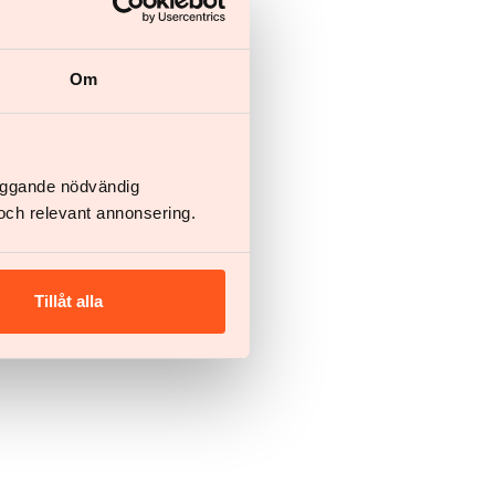
Om
läggande nödvändig
och relevant annonsering.
Tillåt alla