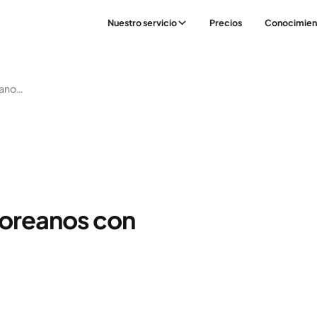
Nuestro servicio
Precios
Conocimien
Salteado De Fideos Coreanos Con Pollo Picado
coreanos con