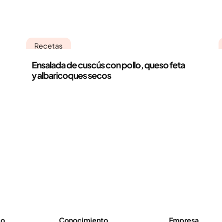
Recetas
Ensalada de cuscús con pollo, queso feta
y albaricoques secos
io
Conocimiento
Empresa