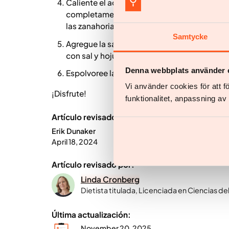
Caliente el aceite de sésamo en un wok o sar
completamente cocida. Condimente con un po
las zanahorias y la parte blanca de las cebo
Samtycke
Agregue la salsa para saltear y los fideos 
con sal y hojuelas de chile.
Denna webbplats använder 
Espolvoree la parte verde de las cebolletas 
Vi använder cookies för att 
¡Disfrute!
funktionalitet, anpassning a
Artículo revisado por:
Erik Dunaker
April 18, 2024
Artículo revisado por:
Linda Cronberg
Dietista titulada, Licenciada en Ciencias d
Última actualización:
November 20, 2025