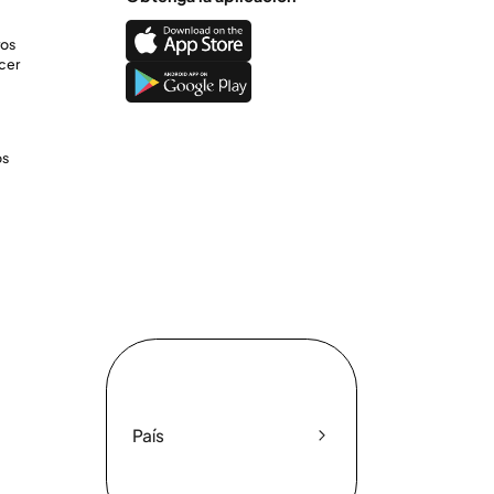
ros
cer
os
País