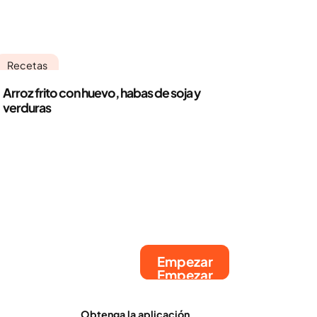
Recetas
Arroz frito con huevo, habas de soja y
verduras
Empezar
Empezar
Obtenga la aplicación