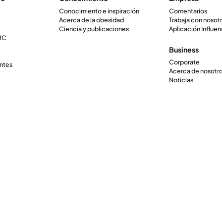
Conocimiento e inspiración
Comentarios
Acerca de la obesidad
Trabaja con nosot
Ciencia y publicaciones
Aplicación Influen
IMC
Business
Corporate
ntes
Acerca de nosotr
Noticias