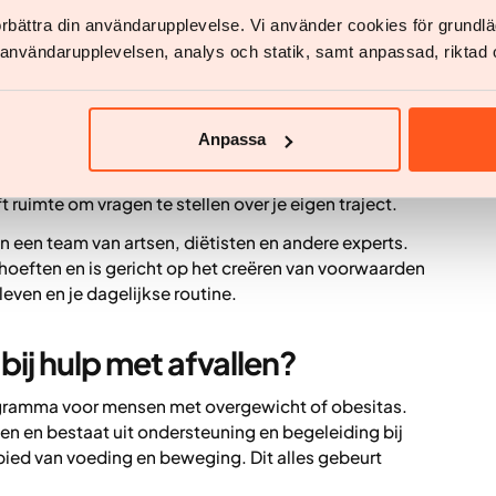
förbättra din användarupplevelse. Vi använder cookies för grund
v användarupplevelsen, analys och statik, samt anpassad, riktad 
te vallen en behandeling met professionele
pvolging. Regelmatig contact met bevoegde
n de tijd te volgen, de aanpak bij te stellen wanneer
Anpassa
voorbeeld bijwerkingen, een gewichtsstilstand of
k om beter te begrijpen hoe leefstijlveranderingen en
ruimte om vragen te stellen over je eigen traject.
van een team van artsen, diëtisten en andere experts.
eften en is gericht op het creëren van voorwaarden
leven en je dagelijkse routine.
ij hulp met afvallen?
ramma voor mensen met overgewicht of obesitas.
en en bestaat uit ondersteuning en begeleiding bij
ied van voeding en beweging. Dit alles gebeurt