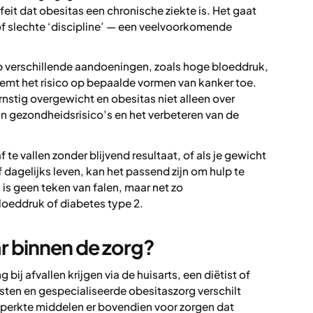
eit dat obesitas een chronische ziekte is. Het gaat
of slechte ‘discipline’ — een veelvoorkomende
p verschillende aandoeningen, zoals hoge bloeddruk,
eemt het risico op bepaalde vormen van kanker toe.
nstig overgewicht en obesitas niet alleen over
van gezondheidsrisico’s en het verbeteren van de
te vallen zonder blijvend resultaat, of als je gewicht
 dagelijks leven, kan het passend zijn om hulp te
 is geen teken van falen, maar net zo
loeddruk of diabetes type 2.
ar binnen de zorg?
ij afvallen krijgen via de huisarts, een diëtist of
isten en gespecialiseerde obesitaszorg verschilt
beperkte middelen er bovendien voor zorgen dat