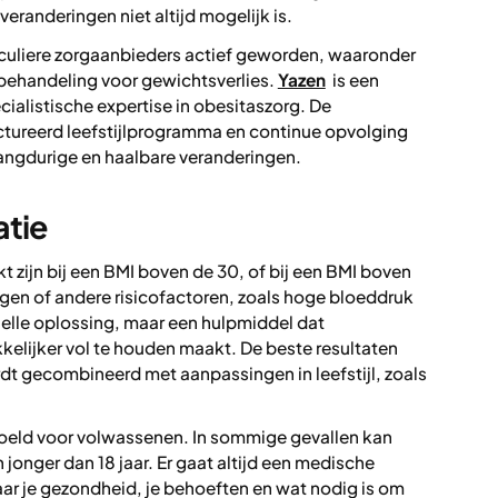
veranderingen niet altijd mogelijk is.
ticuliere zorgaanbieders actief geworden, waaronder
behandeling voor gewichtsverlies.
Yazen
is een
cialistische expertise in obesitaszorg. De
tureerd leefstijlprogramma en continue opvolging
langdurige en haalbare veranderingen.
atie
 zijn bij een BMI boven de 30, of bij een BMI boven
en of andere risicofactoren, zoals hoge bloeddruk
elle oplossing, maar een hulpmiddel dat
kelijker vol te houden maakt. De beste resultaten
t gecombineerd met aanpassingen in leefstijl, zoals
edoeld voor volwassenen. In sommige gevallen kan
nger dan 18 jaar. Er gaat altijd een medische
naar je gezondheid, je behoeften en wat nodig is om