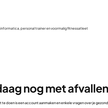
informatica, personal trainer en voormalig fitnessatleet
aag nog met afvalle
ft te doen is een account aanmaken en enkele vragen over je gez