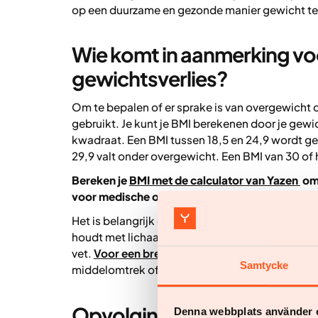
op een duurzame en gezonde manier gewicht te 
Wie komt in aanmerking vo
gewichtsverlies?
Om te bepalen of er sprake is van overgewicht 
gebruikt. Je kunt je BMI berekenen door je gewich
kwadraat. Een BMI tussen 18,5 en 24,9 wordt ge
29,9 valt onder overgewicht. Een BMI van 30 of 
Bereken je
BMI met de calculator van Yazen
om 
voor medische ondersteuning bij afvallen.
Het is belangrijk om te onthouden dat BMI niet a
houdt met lichaamssamenstelling — hoeveel van 
vet.
Voor een breder beeld
van je gezondheid k
Samtycke
middelomtrek of vetpercentage.
Opvolging en ondersteunin
Denna webbplats använder 