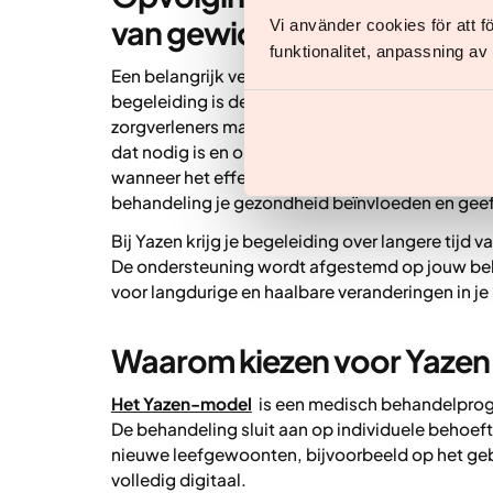
van gewichtsbehandeling
Vi använder cookies för att 
funktionalitet, anpassning a
Een belangrijk verschil tussen zelf proberen af 
begeleiding is de mogelijkheid tot continue o
zorgverleners maakt het mogelijk om resultaten i
dat nodig is en ondersteuning te krijgen bij bij
wanneer het effect uitblijft. Opvolging helpt oo
behandeling je gezondheid beïnvloeden en geeft 
Bij Yazen krijg je begeleiding over langere tijd 
De ondersteuning wordt afgestemd op jouw beho
voor langdurige en haalbare veranderingen in je 
Waarom kiezen voor Yazen b
Het Yazen-model
is een medisch behandelprog
De behandeling sluit aan op individuele behoeft
nieuwe leefgewoonten, bijvoorbeeld op het geb
volledig digitaal.