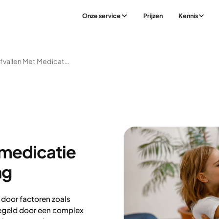
Onze service
Prijzen
Kennis
Hulp Bij Afvallen Met Medicatie En Leefstijlbegeleiding
t medicatie
ng
 door factoren zoals
egeld door een complex