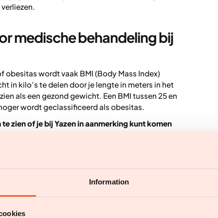
verliezen.
or medische behandeling bij
of obesitas wordt vaak BMI (Body Mass Index)
t in kilo’s te delen door je lengte in meters in het
zien als een gezond gewicht. Een BMI tussen 25 en
hoger wordt geclassificeerd als obesitas.
te zien of je bij Yazen in aanmerking kunt komen
ltijd het hele beeld geeft, omdat het geen rekening
je gewicht uit spiermassa bestaat en hoeveel uit
unnen ook andere metingen waardevol zijn, zoals
Information
g: een essentieel onderdeel
cookies