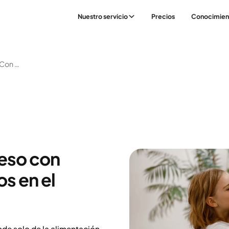
Nuestro servicio
Precios
Conocimien
Ayuda Para Perder Peso Con Medicación Y Cambios En El Estilo De Vida
eso con
s en el
nde solo de la alimentación