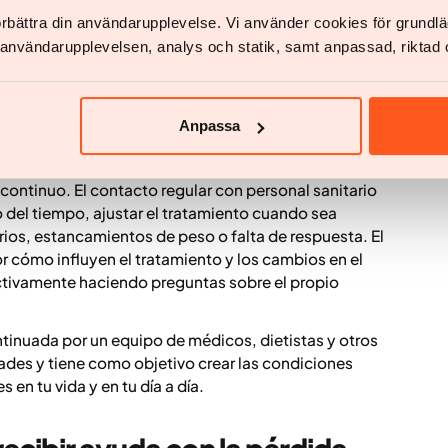
etros como el perímetro de la cintura o el porcentaje
förbättra din användarupplevelse. Vi använder cookies för grund
v användarupplevelsen, analys och statik, samt anpassad, riktad 
arte clave del tratamiento
Anpassa
r peso por cuenta propia y un tratamiento con apoyo
 continuo. El contacto regular con personal sanitario
go del tiempo, ajustar el tratamiento cuando sea
ios, estancamientos de peso o falta de respuesta. El
cómo influyen el tratamiento y los cambios en el
 activamente haciendo preguntas sobre el propio
ntinuada por un equipo de médicos, dietistas y otros
ades y tiene como objetivo crear las condiciones
en tu vida y en tu día a día.
recibir ayuda con la pérdida