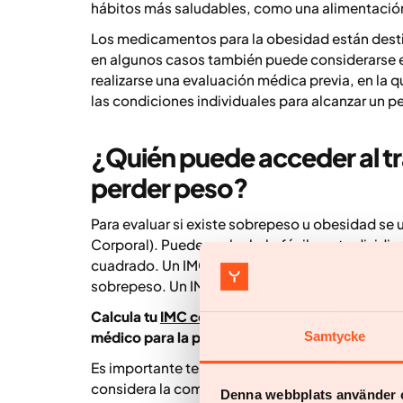
hábitos más saludables, como una alimentación e
Los medicamentos para la obesidad están dest
en algunos casos también puede considerarse e
realizarse una evaluación médica previa, en la q
las condiciones individuales para alcanzar un pe
¿Quién puede acceder al t
perder peso?
Para evaluar si existe sobrepeso u obesidad se u
Corporal). Puedes calcularlo fácilmente dividien
cuadrado. Un IMC entre 18,5 y 24,9 se considera
sobrepeso. Un IMC igual o superior a 30 se con
Calcula tu
IMC con la calculadora de Yazen
par
Samtycke
médico para la pérdida de peso con Yazen.
Es importante tener en cuenta que el IMC no si
considera la composición corporal, es decir, la
Denna webbplats använder 