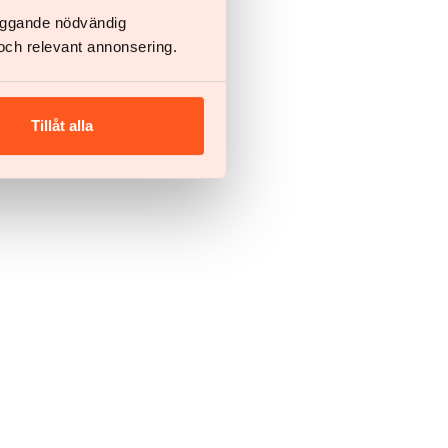
läggande nödvändig
och relevant annonsering.
Tillåt alla