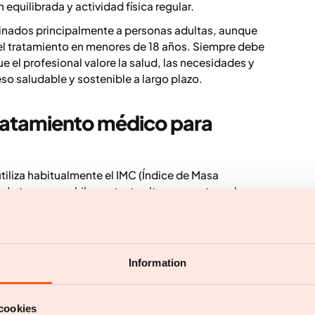
quilibrada y actividad física regular.
inados principalmente a personas adultas, aunque
l tratamiento en menores de 18 años. Siempre debe
ue el profesional valore la salud, las necesidades y
so saludable y sostenible a largo plazo.
ratamiento médico para
tiliza habitualmente el IMC (Índice de Masa
do tu peso en kilos entre tu altura en metros al
 normal. Entre 25 y 29,9 se clasifica como
sidera obesidad.
a comprobar si puedes optar a un tratamiento
Information
empre ofrece una visión completa, ya que no
 proporción entre masa muscular y grasa.
Para una
cookies