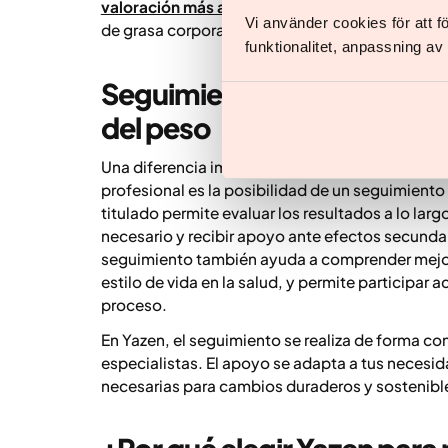
valoración más amplia de la salud
, otros parám
Vi använder cookies för att 
de grasa corporal también pueden ser útiles.
funktionalitet, anpassning a
Seguimiento y apoyo: una p
del peso
Una diferencia importante entre intentar perde
profesional es la posibilidad de un seguimiento
titulado permite evaluar los resultados a lo lar
necesario y recibir apoyo ante efectos secundar
seguimiento también ayuda a comprender mejor 
estilo de vida en la salud, y permite participar
proceso.
En Yazen, el seguimiento se realiza de forma co
especialistas. El apoyo se adapta a tus necesid
necesarias para cambios duraderos y sostenibles 
¿Por qué elegir Yazen para 