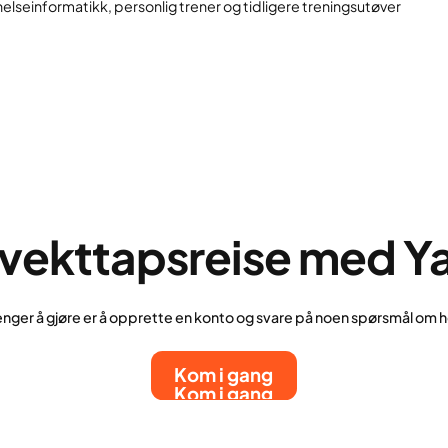
elseinformatikk, personlig trener og tidligere treningsutøver
n vekttapsreise med Ya
renger å gjøre er å opprette en konto og svare på noen spørsmål om h
Kom i gang
Kom i gang