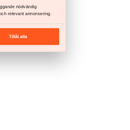
läggande nödvändig
och relevant annonsering.
Tillåt alla