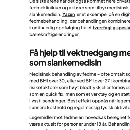
De siste årene har det også kommet flere privat
fedmeklinikker og aktører som tilbyr medisins
slankemedisin.
Yazen
er et eksempel på en dig
fedmebehandling, der behandlingen kombinerer l
kontinuerlig oppfølging fra et
tverrfaglig spesi
bærekraftige endringer.
Få hjelp til vektnedgang m
som slankemedisin
Medisinsk behandling av fedme – ofte omtalt s
med BMI over 30, eller ved BMI over 27 i kombi
risikofaktorer som høyt blodtrykk eller forhøye
som en quick fix, men som et verktøy og en støt
livsstilsendringer. Best effekt oppnås når leg
sunnere kosthold og regelmessig fysisk aktivite
Legemidler mot fedme er i hovedsak beregnet for
være aktuelt for personer under 18 år. Behandlin