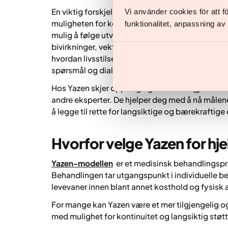
En viktig forskjell mellom å gå ned i vekt på eg
Vi använder cookies för att 
muligheten for kontinuerlig oppfølging. Regelm
funktionalitet, anpassning a
mulig å følge utviklingen over tid, justere beh
bivirkninger, vektplatåer eller manglende effekt.
hvordan livsstilsendringer og behandling påvirk
spørsmål og dialog rundt egen behandling.
Hos Yazen skjer oppfølgingen over tid gjennom e
andre eksperter. De hjelper deg med å nå målen
å legge til rette for langsiktige og bærekraftige 
Hvorfor velge Yazen for hj
Yazen-modellen
er et medisinsk behandlingspr
Behandlingen tar utgangspunkt i individuelle beh
levevaner innen blant annet kosthold og fysisk akt
For mange kan Yazen være et mer tilgjengelig og s
med mulighet for kontinuitet og langsiktig støt