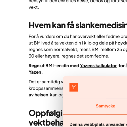
hensyn til den enkeltes helse, behov og foruts
vekt.
Hvem kan få slankemedisi
For å vurdere om du har overvekt eller fedme br
ut BMI ved å ta vekten din i kilo og dele på høy
regnes som normalvekt, mens BMI mellom 25 og 
30 eller høyere, regnes det som fedme.
Regn ut BMI-en din med
Yazens kalkulator
for 
Yazen.
Det er samtidig viktig å huske at BMI ikke alltid g
kroppssammensetning – altså hvor stor andel av
av helsen
kan også andre mål, som midjemål elle
Samtycke
Oppfølging og støtte – en 
vektbehandling
Denna webbplats använder 