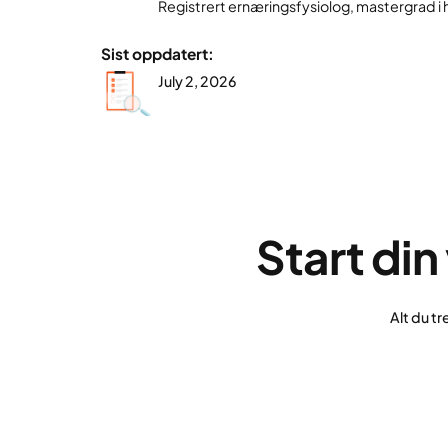
Registrert ernæringsfysiolog, mastergrad i h
Sist oppdatert:
July 2, 2026
Start di
Alt du t