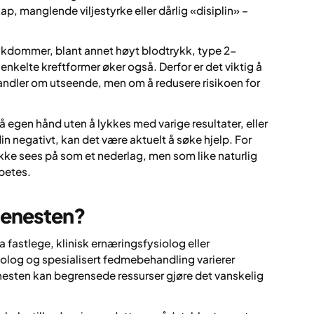
p, manglende viljestyrke eller dårlig «disiplin» –
ykdommer, blant annet høyt blodtrykk, type 2-
nkelte kreftformer øker også. Derfor er det viktig å
handler om utseende, men om å redusere risikoen for
på egen hånd uten å lykkes med varige resultater, eller
in negativt, kan det være aktuelt å søke hjelp. For
ikke sees på som et nederlag, men som like naturlig
betes.
tjenesten?
a fastlege, klinisk ernæringsfysiolog eller
siolog og spesialisert fedmebehandling varierer
nesten kan begrensede ressurser gjøre det vanskelig