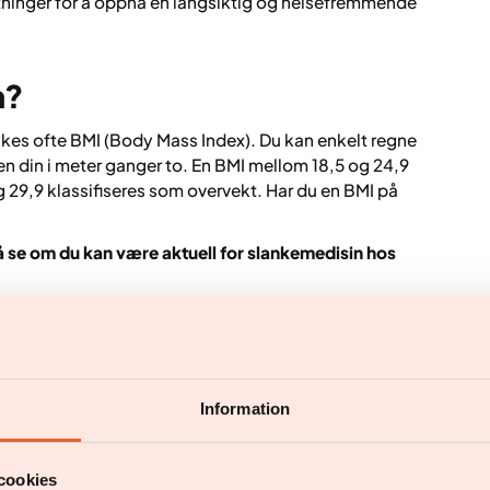
etninger for å oppnå en langsiktig og helsefremmende
n?
ukes ofte BMI (Body Mass Index). Du kan enkelt regne
den din i meter ganger to. En BMI mellom 18,5 og 24,9
29,9 klassifiseres som overvekt. Har du en BMI på
å se om du kan være aktuell for slankemedisin hos
ir hele bildet, siden målet ikke tar hensyn til
 vekten som er muskler og fett.
For et bredere bilde
r fettprosent, være nyttige å ta med i vurderingen.
Information
avgjørende del av
cookies