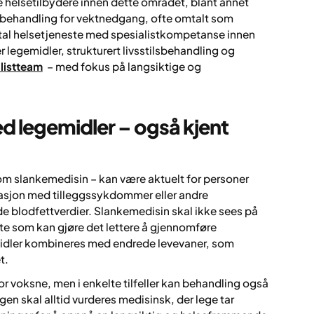
e helsetilbydere innen dette området, blant annet
k behandling for vektnedgang, ofte omtalt som
ital helsetjeneste med spesialistkompetanse innen
egemidler, strukturert livsstilsbehandling og
alistteam
– med fokus på langsiktige og
ed legemidler – også kjent
om slankemedisin – kan være aktuelt for personer
nasjon med tilleggssykdommer eller andre
de blodfettverdier. Slankemedisin skal ikke sees på
te som kan gjøre det lettere å gjennomføre
emidler kombineres med endrede levevaner, som
t.
 voksne, men i enkelte tilfeller kan behandling også
gen skal alltid vurderes medisinsk, der lege tar