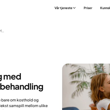
Vår tjeneste
Priser
Kunns
Hjelp Til Vektnedgang Med Medisiner Og Livsstilsbehandling
ng med
lsbehandling
ke bare om kosthold og
lekst samspill mellom ulike