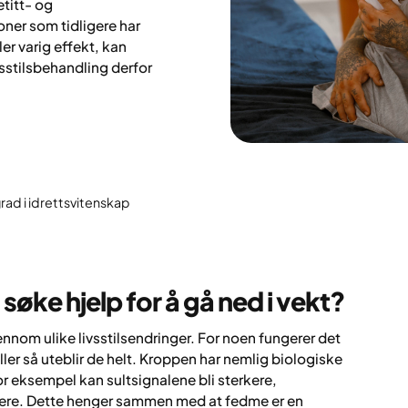
titt- og
ner som tidligere har
ler varig effekt, kan
sstilsbehandling derfor
rad i idrettsvitenskap
søke hjelp for å gå ned i vekt?
nnom ulike livsstilsendringer. For noen fungerer det
eller så uteblir de helt. Kroppen har nemlig biologiske
eksempel kan sultsignalene bli sterkere,
vere. Dette henger sammen med at fedme er en