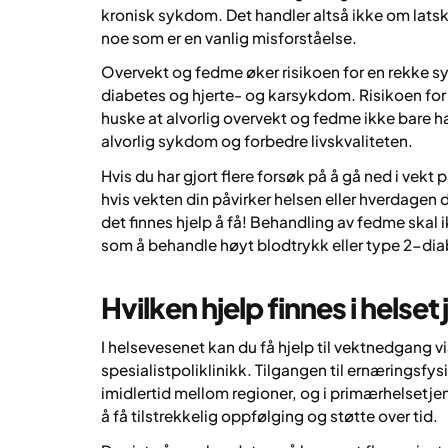
kronisk sykdom. Det handler altså ikke om latska
noe som er en vanlig misforståelse.
Overvekt og fedme øker risikoen for en rekke s
diabetes og hjerte- og karsykdom. Risikoen for e
huske at alvorlig overvekt og fedme ikke bare 
alvorlig sykdom og forbedre livskvaliteten.
Hvis du har gjort flere forsøk på å gå ned i vekt 
hvis vekten din påvirker helsen eller hverdagen d
det finnes hjelp å få! Behandling av fedme skal 
som å behandle høyt blodtrykk eller type 2-dia
Hvilken hjelp finnes i helse
I helsevesenet kan du få hjelp til vektnedgang vi
spesialistpoliklinikk. Tilgangen til ernæringsfy
imidlertid mellom regioner, og i primærhelsetje
å få tilstrekkelig oppfølging og støtte over tid.