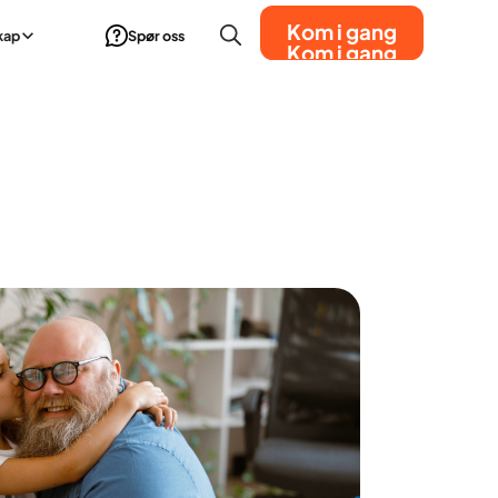
Kom i gang
kap
Spør oss
Kom i gang