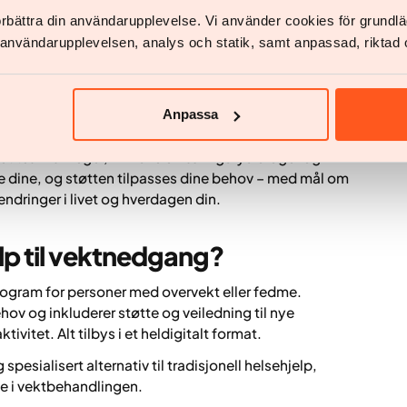
en hånd og profesjonelt støttet behandling, er
förbättra din användarupplevelse. Vi använder cookies för grund
essig kontakt med autorisert helsepersonell gjør det
v användarupplevelsen, analys och statik, samt anpassad, riktad 
andlingen ved behov og få støtte ved for eksempel
 Oppfølging bidrar også til økt forståelse for
er helsen, og gir rom for medvirkning gjennom
Anpassa
t team av leger, kliniske ernæringsfysiologer og
e dine, og støtten tilpasses dine behov – med mål om
endringer i livet og hverdagen din.
elp til vektnedgang?
ogram for personer med overvekt eller fedme.
ov og inkluderer støtte og veiledning til nye
ivitet. Alt tilbys i et heldigitalt format.
pesialisert alternativ til tradisjonell helsehjelp,
te i vektbehandlingen.