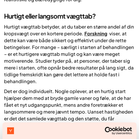
Hurtigt eller langsomt vægttab?
Hurtigt vægttab betyder, at du taber en større andel af din
kropsvægt over en kortere periode.
Forskning
viser, at
dette kan være både sikkert og effektivt under de rette
betingelser. For mange – særligt i starten af behandlingen
– er et hurtigere vægttab muligt og kan være meget
motiverende. Studier tyder på, at personer, der taber sig
mere i starten, ofte opnår bedre resultater på lang sigt, da
tidlige fremskridt kan gøre det lettere at holde fast i
behandlingen.
Det er dog individuelt. Nogle oplever, at en hurtig start
hjælper dem med at bryde gamle vaner og føle, at de har
fået et nyt udgangspunkt, mens andre foretrækker et
langsommere og mere jævnt tempo. Uanset hastigheden
er det det samlede vægttab og den støtte, du får
undervejs, der betyder mest for din sundhed på lang sigt.