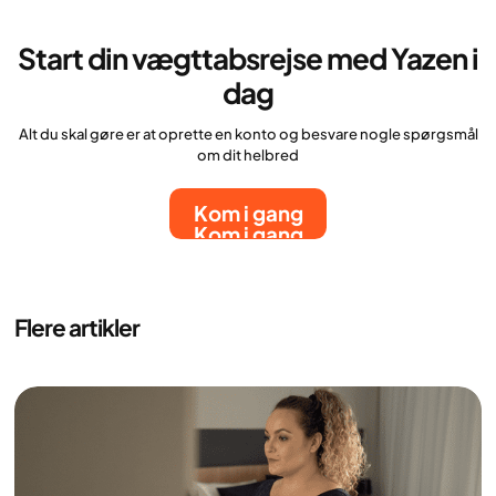
Start din vægttabsrejse med Yazen i
dag
Alt du skal gøre er at oprette en konto og besvare nogle spørgsmål
om dit helbred
Kom i gang
Kom i gang
Flere artikler