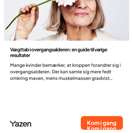
Sundhed og livsstil
Vægttab i overgangsalderen: en guide til varige
resultater
Mange kvinder bemærker, at kroppen forandrer sig i
overgangsalderen. Der kan samle sig mere fedt
omkring maven, mens muskelmassen gradvist
mindskes. Men hvad sker der egentlig i kroppen, og
hvordan påvirker det vægten? I denne artikel ser vi
på, hvad forskning viser, og hvilke strategier der kan
hjælpe, hvis du ønsker at tabe dig i
overgangsalderen.
Kom i gang
Kom i gang