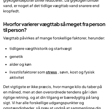
glykogendepoter bliver reduceret. Da glykogen binder
vand, er noget af det tidlige vægttab vand snarere end
kropfedt.
Hvorfor varierer vægttab så meget fra person
til person?
Vægttab påvirkes af mange forskellige faktorer, herunder:
tidligere vægthistorik og startvægt
genetik
alder og køn
livsstilsfaktorer som
stress
, søvn, kost og fysisk
aktivitet
Det vigtigste er ikke præcis, hvor mange kilo du taber på
en måned, men at den overordnede tendens går i den
rigtige retning, og at din tilgang er bæredygtig på lang
sigt. Vi har alle forskellige udgangspunkter og
omstændigheder, så prøv at undgå at sammenligne din