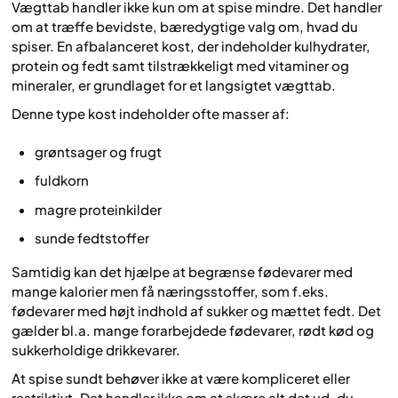
Vægttab handler ikke kun om at spise mindre. Det handler
om at træffe bevidste, bæredygtige valg om, hvad du
spiser. En afbalanceret kost, der indeholder kulhydrater,
protein og fedt samt tilstrækkeligt med vitaminer og
mineraler, er grundlaget for et langsigtet vægttab.
Denne type kost indeholder ofte masser af:
grøntsager og frugt
fuldkorn
magre proteinkilder
sunde fedtstoffer
Samtidig kan det hjælpe at begrænse fødevarer med
mange kalorier men få næringsstoffer, som f.eks.
fødevarer med højt indhold af sukker og mættet fedt. Det
gælder bl.a. mange forarbejdede fødevarer, rødt kød og
sukkerholdige drikkevarer.
At spise sundt behøver ikke at være kompliceret eller
restriktivt. Det handler ikke om at skære alt det ud, du