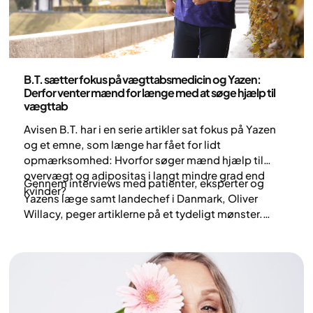
Sundhed og livsstil
B.T. sætter fokus på vægttabsmedicin og Yazen:
Derfor venter mænd for længe med at søge hjælp til
vægttab
Avisen B.T. har i en serie artikler sat fokus på Yazen
og et emne, som længe har fået for lidt
opmærksomhed: Hvorfor søger mænd hjælp til
overvægt og adipositas i langt mindre grad end
Gennem interviews med patienter, eksperter og
kvinder?
Yazens læge samt landechef i Danmark, Oliver
Willacy, peger artiklerne på et tydeligt mønster.
Mange mænd forsøger at håndtere deres vægt på
egen hånd i årevis, selvom professionel støtte ofte
kan gøre en stor forskel.