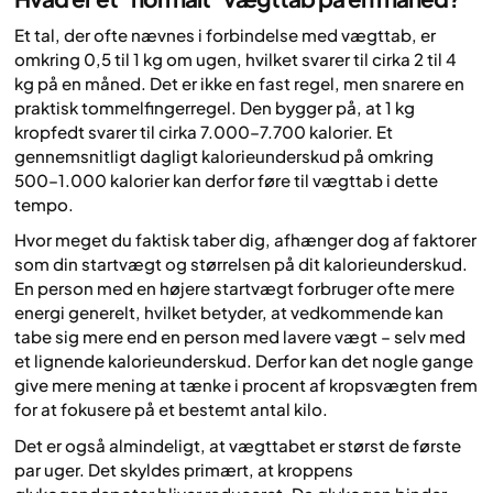
Et tal, der ofte nævnes i forbindelse med vægttab, er
omkring 0,5 til 1 kg om ugen, hvilket svarer til cirka 2 til 4
kg på en måned. Det er ikke en fast regel, men snarere en
praktisk tommelfingerregel. Den bygger på, at 1 kg
kropfedt svarer til cirka 7.000–7.700 kalorier. Et
gennemsnitligt dagligt kalorieunderskud på omkring
500–1.000 kalorier kan derfor føre til vægttab i dette
tempo.
Hvor meget du faktisk taber dig, afhænger dog af faktorer
som din startvægt og størrelsen på dit kalorieunderskud.
En person med en højere startvægt forbruger ofte mere
energi generelt, hvilket betyder, at vedkommende kan
tabe sig mere end en person med lavere vægt – selv med
et lignende kalorieunderskud. Derfor kan det nogle gange
give mere mening at tænke i procent af kropsvægten frem
for at fokusere på et bestemt antal kilo.
Det er også almindeligt, at vægttabet er størst de første
par uger. Det skyldes primært, at kroppens