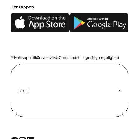
Hent appen
Privatlivspolitik
Servicevilkår
Cookieindstillinger
Tilgængelighed
Land