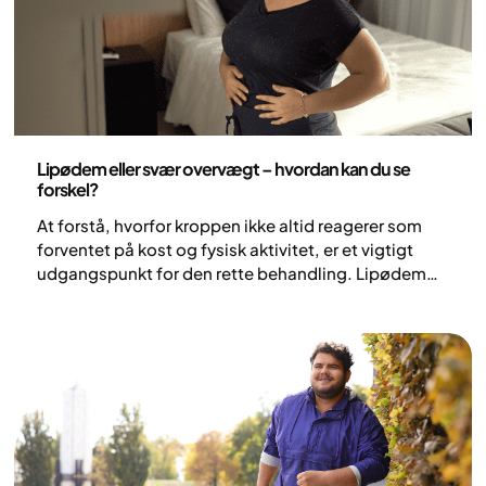
Sundhed og livsstil
Lipødem eller svær overvægt – hvordan kan du se
forskel?
At forstå, hvorfor kroppen ikke altid reagerer som
forventet på kost og fysisk aktivitet, er et vigtigt
udgangspunkt for den rette behandling. Lipødem
og overvægt kan i nogle tilfælde ligne hinanden,
men er to forskellige tilstande med klart forskellige
underliggende mekanismer. De kan også
forekomme samtidig, hvilket kan gøre det kliniske
billede mere kompliceret.