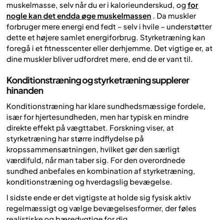
muskelmasse, selv når du er i kalorieunderskud, og
for
nogle kan det endda øge muskelmassen
. Da muskler
forbruger mere energi end fedt – selv i hvile – understøtter
dette et højere samlet energiforbrug. Styrketræning kan
foregå i et fitnesscenter eller derhjemme. Det vigtige er, at
dine muskler bliver udfordret mere, end de er vant til.
Konditionstræning og styrketræning supplerer
hinanden
Konditionstræning har klare sundhedsmæssige fordele,
især for hjertesundheden, men har typisk en mindre
direkte effekt på vægttabet. Forskning viser, at
styrketræning har større indflydelse på
kropssammensætningen, hvilket gør den særligt
værdifuld, når man taber sig. For den overordnede
sundhed anbefales en kombination af styrketræning,
konditionstræning og hverdagslig bevægelse.
I sidste ende er det vigtigste at holde sig fysisk aktiv
regelmæssigt og vælge bevægelsesformer, der føles
realistiske og bæredygtige for dig.