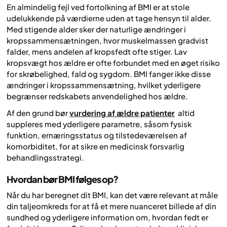
En almindelig fejl ved fortolkning af BMI er at stole
udelukkende på værdierne uden at tage hensyn til alder.
Med stigende alder sker der naturlige ændringer i
kropssammensætningen, hvor muskelmassen gradvist
falder, mens andelen af kropsfedt ofte stiger. Lav
kropsvægt hos ældre er ofte forbundet med en øget risiko
for skrøbelighed, fald og sygdom. BMI fanger ikke disse
ændringer i kropssammensætning, hvilket yderligere
begrænser redskabets anvendelighed hos ældre.
Af den grund bør
vurdering af ældre patienter
altid
suppleres med yderligere parametre, såsom fysisk
funktion, ernæringsstatus og tilstedeværelsen af
komorbiditet, for at sikre en medicinsk forsvarlig
behandlingsstrategi.
Hvordan bør BMI følges op?
Når du har beregnet dit BMI, kan det være relevant at måle
din taljeomkreds for at få et mere nuanceret billede af din
sundhed og yderligere information om, hvordan fedt er