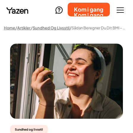
Kom i gang
Kom i gang
Home
Artikler
Sundhed Og Livsstil
Sådan Beregner Du Dit BMI – Og Hvad Resultatet Egentlig Betyder
Sundhed og livsstil