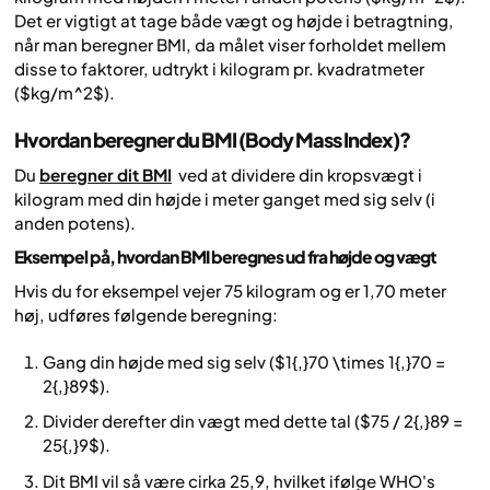
Det er vigtigt at tage både vægt og højde i betragtning,
når man beregner BMI, da målet viser forholdet mellem
disse to faktorer, udtrykt i kilogram pr. kvadratmeter
($kg/m^2$).
Hvordan beregner du BMI (Body Mass Index)?
Du
beregner dit BMI
ved at dividere din kropsvægt i
kilogram med din højde i meter ganget med sig selv (i
anden potens).
Eksempel på, hvordan BMI beregnes ud fra højde og vægt
Hvis du for eksempel vejer 75 kilogram og er 1,70 meter
høj, udføres følgende beregning:
Gang din højde med sig selv ($1{,}70 \times 1{,}70 =
2{,}89$).
Divider derefter din vægt med dette tal ($75 / 2{,}89 =
25{,}9$).
Dit BMI vil så være cirka 25,9, hvilket ifølge WHO's