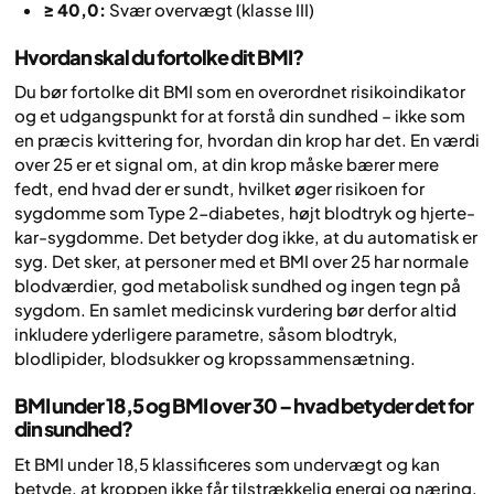
≥ 40,0:
Svær overvægt (klasse III)
Hvordan skal du fortolke dit BMI?
Du bør fortolke dit BMI som en overordnet risikoindikator
og et udgangspunkt for at forstå din sundhed – ikke som
en præcis kvittering for, hvordan din krop har det. En værdi
over 25 er et signal om, at din krop måske bærer mere
fedt, end hvad der er sundt, hvilket øger risikoen for
sygdomme som Type 2-diabetes, højt blodtryk og hjerte-
kar-sygdomme. Det betyder dog ikke, at du automatisk er
syg. Det sker, at personer med et BMI over 25 har normale
blodværdier, god metabolisk sundhed og ingen tegn på
sygdom. En samlet medicinsk vurdering bør derfor altid
inkludere yderligere parametre, såsom blodtryk,
blodlipider, blodsukker og kropssammensætning.
BMI under 18,5 og BMI over 30 – hvad betyder det for
din sundhed?
Et BMI under 18,5 klassificeres som undervægt og kan
betyde, at kroppen ikke får tilstrækkelig energi og næring,