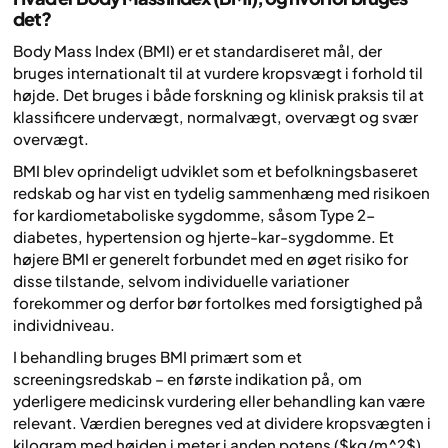
det?
Body Mass Index (BMI) er et standardiseret mål, der
bruges internationalt til at vurdere kropsvægt i forhold til
højde. Det bruges i både forskning og klinisk praksis til at
klassificere undervægt, normalvægt, overvægt og svær
overvægt.
BMI blev oprindeligt udviklet som et befolkningsbaseret
redskab og har vist en tydelig sammenhæng med risikoen
for kardiometaboliske sygdomme, såsom Type 2-
diabetes, hypertension og hjerte-kar-sygdomme. Et
højere BMI er generelt forbundet med en øget risiko for
disse tilstande, selvom individuelle variationer
forekommer og derfor bør fortolkes med forsigtighed på
individniveau.
I behandling bruges BMI primært som et
screeningsredskab – en første indikation på, om
yderligere medicinsk vurdering eller behandling kan være
relevant. Værdien beregnes ved at dividere kropsvægten i
kilogram med højden i meter i anden potens ($kg/m^2$).