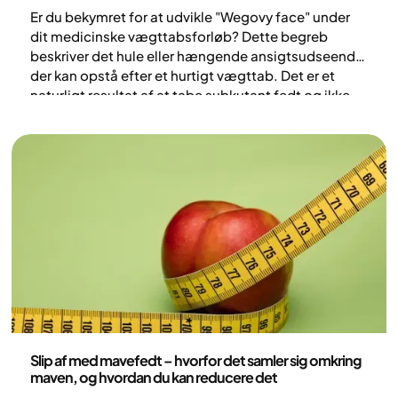
Er du bekymret for at udvikle "Wegovy face" under
dit medicinske vægttabsforløb? Dette begreb
beskriver det hule eller hængende ansigtsudseende,
der kan opstå efter et hurtigt vægttab. Det er et
naturligt resultat af at tabe subkutant fedt og ikke
en direkte bivirkning af medicinen i sig selv. Lær,
hvorfor dit ansigt forandrer sig under vægttab, og
hvordan du kan støtte hudens sundhed.
Sundhed og livsstil
Slip af med mavefedt – hvorfor det samler sig omkring
maven, og hvordan du kan reducere det