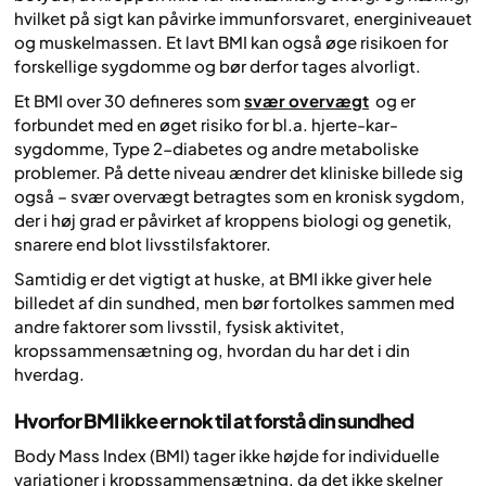
hvilket på sigt kan påvirke immunforsvaret, energiniveauet
og muskelmassen. Et lavt BMI kan også øge risikoen for
forskellige sygdomme og bør derfor tages alvorligt.
Et BMI over 30 defineres som
svær overvægt
og er
forbundet med en øget risiko for bl.a. hjerte-kar-
sygdomme, Type 2-diabetes og andre metaboliske
problemer. På dette niveau ændrer det kliniske billede sig
også – svær overvægt betragtes som en kronisk sygdom,
der i høj grad er påvirket af kroppens biologi og genetik,
snarere end blot livsstilsfaktorer.
Samtidig er det vigtigt at huske, at BMI ikke giver hele
billedet af din sundhed, men bør fortolkes sammen med
andre faktorer som livsstil, fysisk aktivitet,
kropssammensætning og, hvordan du har det i din
hverdag.
Hvorfor BMI ikke er nok til at forstå din sundhed
Body Mass Index (BMI) tager ikke højde for individuelle
variationer i kropssammensætning, da det ikke skelner