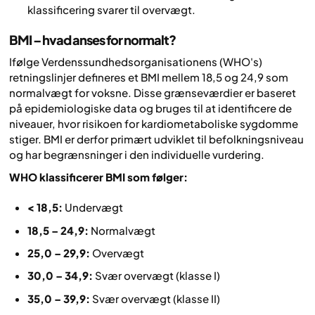
klassificering svarer til overvægt.
BMI – hvad anses for normalt?
Ifølge Verdenssundhedsorganisationens (WHO's)
retningslinjer defineres et BMI mellem 18,5 og 24,9 som
normalvægt for voksne. Disse grænseværdier er baseret
på epidemiologiske data og bruges til at identificere de
niveauer, hvor risikoen for kardiometaboliske sygdomme
stiger. BMI er derfor primært udviklet til befolkningsniveau
og har begrænsninger i den individuelle vurdering.
WHO klassificerer BMI som følger:
< 18,5:
Undervægt
18,5 – 24,9:
Normalvægt
25,0 – 29,9:
Overvægt
30,0 – 34,9:
Svær overvægt (klasse I)
35,0 – 39,9:
Svær overvægt (klasse II)