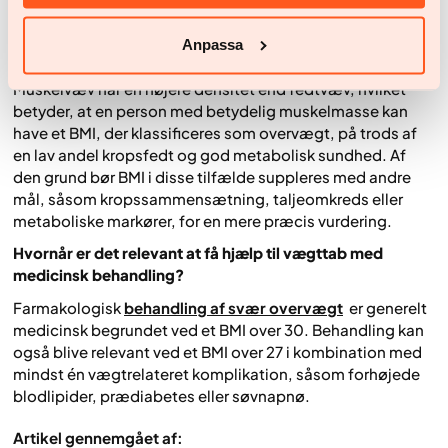
personer med høj muskelmasse. Da målet ikke skelner
mellem fedtmasse og muskelmasse, kan det overvurdere
Anpassa
graden af kropsfedt i disse grupper.
Muskelvæv har en højere densitet end fedtvæv, hvilket
betyder, at en person med betydelig muskelmasse kan
have et BMI, der klassificeres som overvægt, på trods af
en lav andel kropsfedt og god metabolisk sundhed. Af
den grund bør BMI i disse tilfælde suppleres med andre
mål, såsom kropssammensætning, taljeomkreds eller
metaboliske markører, for en mere præcis vurdering.
Hvornår er det relevant at få hjælp til vægttab med
medicinsk behandling?
Farmakologisk
behandling af svær overvægt
er generelt
medicinsk begrundet ved et BMI over 30. Behandling kan
også blive relevant ved et BMI over 27 i kombination med
mindst én vægtrelateret komplikation, såsom forhøjede
blodlipider, prædiabetes eller søvnapnø.
Artikel gennemgået af: