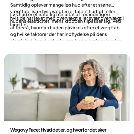
Samtidig oplever mange løs hud efter et større
vægttab, især hvis vægten er faldet hurtigt, eller
Løs hud er et naturligt resultat af forandringer i
hvis de har levet med overvægt eller svær overvægt i
hudens elasticitet, mens kroppen tilpasser sig. Ved
lang tid.
at forstå, hvordan huden påvirkes efter et vægttab,
og hvilke faktorer der har indflydelse på dens
elasticitet, kan du give huden bedre betingelser for
at stramme op og føles fast igen.
Sundhed og livsstil
Wegovy Face: Hvad det er, og hvorfor det sker