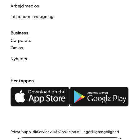
Arbejd med os
Influencer-ansøgning
Business
Corporate
Om os
Nyheder
Hent appen
Privatlivspolitik
Servicevilkår
Cookieindstillinger
Tilgængelighed