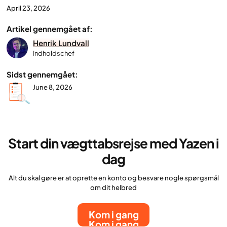
April 23, 2026
Artikel gennemgået af:
Henrik Lundvall
Indholdschef
Sidst gennemgået:
June 8, 2026
Start din vægttabsrejse med Yazen i
dag
Alt du skal gøre er at oprette en konto og besvare nogle spørgsmål
om dit helbred
Kom i gang
Kom i gang