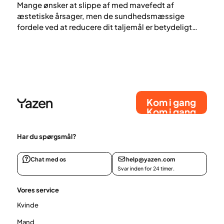
Mange ønsker at slippe af med mavefedt af
æstetiske årsager, men de sundhedsmæssige
fordele ved at reducere dit taljemål er betydeligt
vigtigere. Et taljemål på over 80 cm for kvinder og
94 cm for mænd øger risikoen for både Type 2-
diabetes og hjerte-kar-sygdomme. I denne artikel
forklarer vi, hvad mavefedt er, hvorfor det ofte
samler sig omkring maven, og hvilke ændringer der
kan reducere taljemålet på en sund måde.
Kom i gang
Kom i gang
Har du spørgsmål?
Chat med os
help@yazen.com
Svar inden for 24 timer.
Vores service
Kvinde
Mand