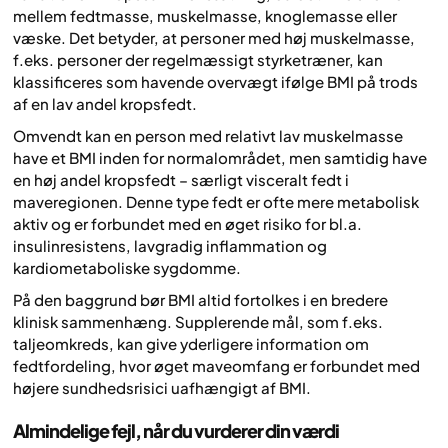
mellem fedtmasse, muskelmasse, knoglemasse eller
væske. Det betyder, at personer med høj muskelmasse,
f.eks. personer der regelmæssigt styrketræner, kan
klassificeres som havende overvægt ifølge BMI på trods
af en lav andel kropsfedt.
Omvendt kan en person med relativt lav muskelmasse
have et BMI inden for normalområdet, men samtidig have
en høj andel kropsfedt – særligt visceralt fedt i
maveregionen. Denne type fedt er ofte mere metabolisk
aktiv og er forbundet med en øget risiko for bl.a.
insulinresistens, lavgradig inflammation og
kardiometaboliske sygdomme.
På den baggrund bør BMI altid fortolkes i en bredere
klinisk sammenhæng. Supplerende mål, som f.eks.
taljeomkreds, kan give yderligere information om
fedtfordeling, hvor øget maveomfang er forbundet med
højere sundhedsrisici uafhængigt af BMI.
Almindelige fejl, når du vurderer din værdi