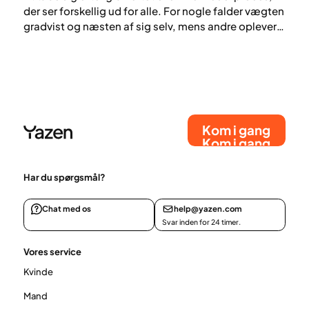
der ser forskellig ud for alle. For nogle falder vægten
gradvist og næsten af sig selv, mens andre oplever,
at den ikke falder som forventet – på trods af sund
kost og motion. Hvor let eller svært det er at tabe sig
afhænger af flere faktorer, herunder hvor meget du
tog på under graviditeten, din vægt før graviditeten,
kost, fysisk aktivitet, genetik og søvn.
Kom i gang
Kom i gang
Har du spørgsmål?
Chat med os
help@yazen.com
Svar inden for 24 timer.
Vores service
Kvinde
Mand