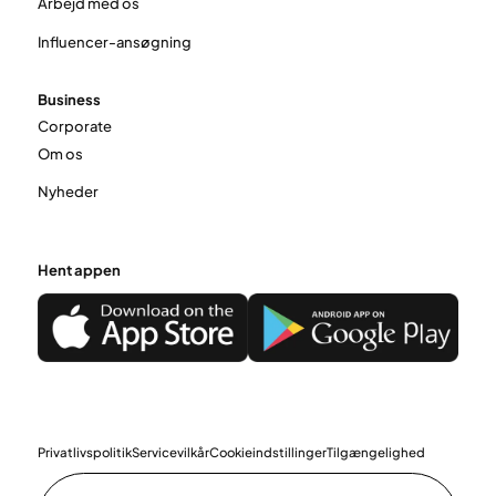
Arbejd med os
Influencer-ansøgning
Business
Corporate
Om os
Nyheder
Hent appen
Privatlivspolitik
Servicevilkår
Cookieindstillinger
Tilgængelighed