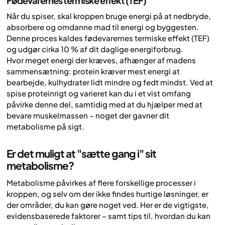
Fødevarernes termiske effekt (TEF)
Når du spiser, skal kroppen bruge energi på at nedbryde,
absorbere og omdanne mad til energi og byggesten.
Denne proces kaldes fødevarernes termiske effekt (TEF)
og udgør cirka 10 % af dit daglige energiforbrug.
Hvor meget energi der kræves, afhænger af madens
sammensætning: protein kræver mest energi at
bearbejde, kulhydrater lidt mindre og fedt mindst. Ved at
spise proteinrigt og varieret kan du i et vist omfang
påvirke denne del, samtidig med at du hjælper med at
bevare muskelmassen – noget der gavner dit
metabolisme på sigt.
Er det muligt at "sætte gang i" sit
metabolisme?
Metabolisme påvirkes af flere forskellige processer i
kroppen, og selv om der ikke findes hurtige løsninger, er
der områder, du
kan
gøre noget ved. Her er de vigtigste,
evidensbaserede faktorer – samt tips til, hvordan du kan