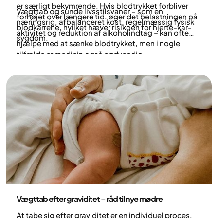
er særligt bekymrende. Hvis blodtrykket forbliver
Vægttab og sunde livsstilsvaner – som en
forhøjet over længere tid, øger det belastningen på
næringsrig, afbalanceret kost, regelmæssig fysisk
blodkarrene, hvilket hæver risikoen for hjerte-kar-
aktivitet og reduktion af alkoholindtag – kan ofte
sygdom.
hjælpe med at sænke blodtrykket, men i nogle
tilfælde er medicin også nødvendig.
Sundhed og livsstil
Vægttab efter graviditet – råd til nye mødre
At tabe sig efter graviditet er en individuel proces,