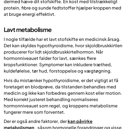
dermed hæve dit stofskifte. En kost med tilstrækkeligt
protein, fibre og sunde fedtstoffer hjælper kroppen med
at bruge energi effektivt.
Lavt metabolisme
I nogle tilfælde har et lavt stofskifte en medicinsk årsag.
Det kan skyldes hypothyroidisme, hvor skjoldbruskkirtlen
producerer for lidt skjoldbruskkirtelhormon. Når
hormonniveauet falder for lavt, sænkes flere
kropsfunktioner. Symptomer kan inkludere træthed,
kuldefølelse, tør hud, forstoppelse og vægtøgning.
Hvis du mistænker hypothyroidisme, er det vigtigt at få
foretaget en blodprøve, da tilstanden behandles med
medicin og ikke kan forbedres gennem kost eller motion.
Med korrekt justeret behandling normaliseres
hormonniveauet som regel, og kroppens metabolisme
fungerer mere som forventet.
Der er også andre faktorer, der
kan påvirke
metabolismen
, såsom hormonelle forandringer og visse