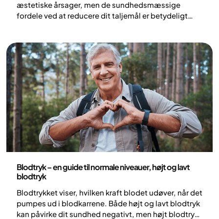
æstetiske årsager, men de sundhedsmæssige
fordele ved at reducere dit taljemål er betydeligt
vigtigere. Et taljemål på over 80 cm for kvinder og
94 cm for mænd øger risikoen for både Type 2-
diabetes og hjerte-kar-sygdomme. I denne artikel
forklarer vi, hvad mavefedt er, hvorfor det ofte
samler sig omkring maven, og hvilke ændringer der
kan reducere taljemålet på en sund måde.
Sundhed og livsstil
Blodtryk – en guide til normale niveauer, højt og lavt
blodtryk
Blodtrykket viser, hvilken kraft blodet udøver, når det
pumpes ud i blodkarrene. Både højt og lavt blodtryk
kan påvirke dit sundhed negativt, men højt blodtryk