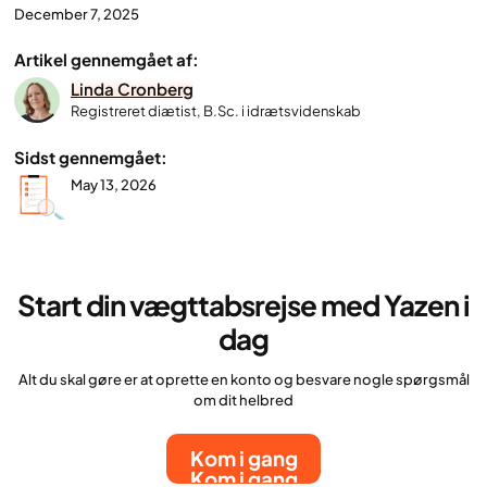
December 7, 2025
Artikel gennemgået af:
Linda Cronberg
Registreret diætist, B.Sc. i idrætsvidenskab
Sidst gennemgået:
May 13, 2026
Start din vægttabsrejse med Yazen i
dag
Alt du skal gøre er at oprette en konto og besvare nogle spørgsmål
om dit helbred
Kom i gang
Kom i gang