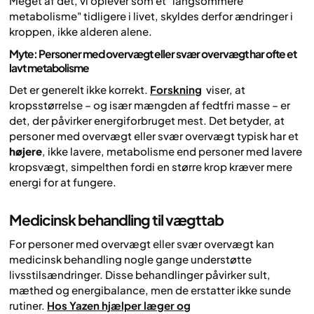
Meget af det, vi oplever som et "langsommere
metabolisme" tidligere i livet, skyldes derfor ændringer i
kroppen, ikke alderen alene.
Myte: Personer med overvægt eller svær overvægt har ofte et
lavt metabolisme
Det er generelt ikke korrekt.
Forskning
viser, at
kropsstørrelse – og især mængden af fedtfri masse – er
det, der påvirker energiforbruget mest. Det betyder, at
personer med overvægt eller svær overvægt typisk har et
højere
, ikke lavere, metabolisme end personer med lavere
kropsvægt, simpelthen fordi en større krop kræver mere
energi for at fungere.
Medicinsk behandling til vægttab
For personer med overvægt eller svær overvægt kan
medicinsk behandling nogle gange understøtte
livsstilsændringer. Disse behandlinger påvirker sult,
mæthed og energibalance, men de erstatter ikke sunde
rutiner.
Hos Yazen hjælper læger og