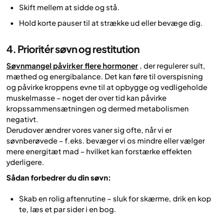
Skift mellem at sidde og stå.
Hold korte pauser til at strække ud eller bevæge dig.
4. Prioritér søvn og restitution
Søvnmangel påvirker flere hormoner
, der regulerer sult,
mæthed og energibalance. Det kan føre til overspisning
og påvirke kroppens evne til at opbygge og vedligeholde
muskelmasse – noget der over tid kan påvirke
kropssammensætningen og dermed metabolismen
negativt.
Derudover ændrer vores vaner sig ofte, når vi er
søvnberøvede – f.eks. bevæger vi os mindre eller vælger
mere energitæt mad – hvilket kan forstærke effekten
yderligere.
Sådan forbedrer du din søvn:
Skab en rolig aftenrutine – sluk for skærme, drik en kop
te, læs et par sider i en bog.