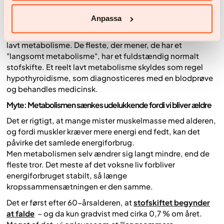
metabolismen eller tabe sig.
Myte: Lavt metabolisme er en almindelig årsag til vægtøgning
Anpassa
Det er ualmindeligt, at vægtøgning skyldes et unormalt
lavt metabolisme. De fleste, der mener, de har et
"langsomt metabolisme", har et fuldstændig normalt
stofskifte. Et reelt lavt metabolisme skyldes som regel
hypothyroidisme, som diagnosticeres med en blodprøve
og behandles medicinsk.
Myte: Metabolismen sænkes udelukkende fordi vi bliver ældre
Det er rigtigt, at mange mister muskelmasse med alderen,
og fordi muskler kræver mere energi end fedt, kan det
påvirke det samlede energiforbrug.
Men metabolismen selv ændrer sig langt mindre, end de
fleste tror. Det meste af det voksne liv forbliver
energiforbruget stabilt, så længe
kropssammensætningen er den samme.
Det er først efter 60-årsalderen, at
stofskiftet begynder
at falde
– og da kun gradvist med cirka 0,7 % om året.