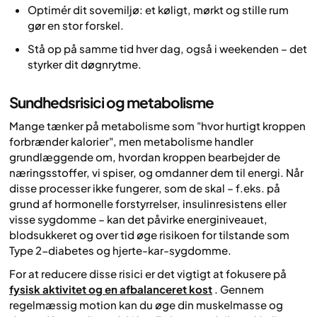
Optimér dit sovemiljø: et køligt, mørkt og stille rum
gør en stor forskel.
Stå op på samme tid hver dag, også i weekenden – det
styrker dit døgnrytme.
Sundhedsrisici og metabolisme
Mange tænker på metabolisme som "hvor hurtigt kroppen
forbrænder kalorier", men metabolisme handler
grundlæggende om, hvordan kroppen bearbejder de
næringsstoffer, vi spiser, og omdanner dem til energi. Når
disse processer ikke fungerer, som de skal – f.eks. på
grund af hormonelle forstyrrelser, insulinresistens eller
visse sygdomme – kan det påvirke energiniveauet,
blodsukkeret og over tid øge risikoen for tilstande som
Type 2-diabetes og hjerte-kar-sygdomme.
For at reducere disse risici er det vigtigt at fokusere på
fysisk aktivitet og en afbalanceret kost
. Gennem
regelmæssig motion kan du øge din muskelmasse og