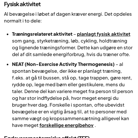
Fysisk aktivitet
Al bevægelse i løbet af dagen kræver energi. Det opdeles
normalt i to dele:
Træningsrelateret aktivitet
–
planlagt fysisk aktivitet
som gang, styrketræning, løb, cykling, holdtræning
og lignende træningsformer. Dette kan udgøre en stor
del af dit samlede energiforbrug, hvis du træner ofte.
NEAT (Non-Exercise Activity Thermogenesis)
– al
spontan bevægelse, der ikke er planlagt træning,
f.eks. at gå til bussen, stå op, tage trappen, gøre rent,
rydde op, lege med børn eller gestikulere, mens du
taler. Denne del kan variere meget fra person til person
og har stor indflydelse på, hvor meget energi du
bruger hver dag. Forskelle i spontan, ofte ubevidst
bevægelse er en vigtig årsag til, at to personer med
samme vægt og kropssammensætning alligevel kan
have meget
forskellige energibehov
.