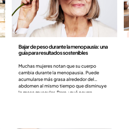
Salud y estilo de vida
Bajar de peso durante la menopausia: una
guía para resultados sostenibles
Muchas mujeres notan que su cuerpo
cambia durante la menopausia. Puede
acumularse más grasa alrededor del
abdomen al mismo tiempo que disminuye
la masa muscular. Pero ¿qué ocurre
realmente en el cuerpo y cómo afecta al
peso? En este artículo repasamos qué dicen
los estudios y qué estrategias pueden ser
útiles si quieres bajar de peso durante la
menopausia.