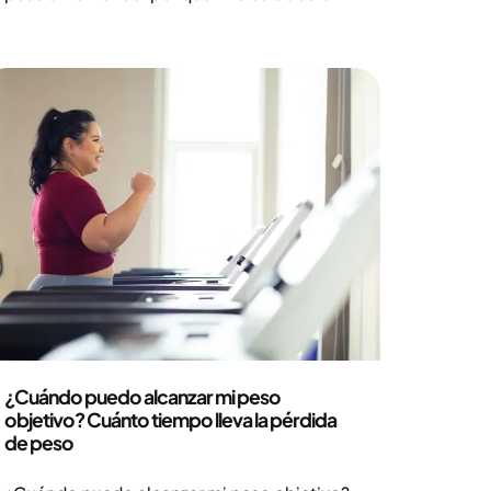
Muchas personas sienten que les pesa más
el cuerpo y su vida diaria se vuelve más
exigente cuando la energía no es suficiente.
Puede ser frustrante y preocupante, pero a
menudo hay explicaciones de por qué
sucede.
Salud y estilo de vida
¿Cuándo puedo alcanzar mi peso
objetivo? Cuánto tiempo lleva la pérdida
de peso