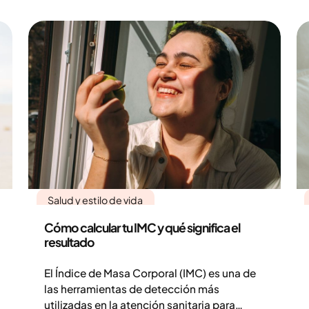
bajos de hormonas que regulan el
metabolismo, lo que puede afectar al gasto
energético y la resistencia. Sin embargo, el
efecto sobre el peso corporal suele ser
moderado y varía de una persona a otra.
Cuando se trata el hipotiroidismo y los
niveles hormonales se normalizan, las
condiciones para la pérdida de peso
mejoran.
Salud y estilo de vida
Cómo calcular tu IMC y qué significa el
resultado
El Índice de Masa Corporal (IMC) es una de
las herramientas de detección más
utilizadas en la atención sanitaria para