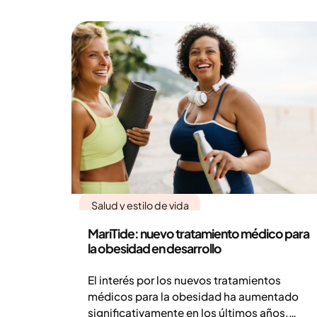
tradicional con el apoyo médico moderno,
puedes alcanzar un equilibrio sostenible en
tu día a día. Descubre cómo disfrutar de las
salidas y las cenas mientras te mueves con
éxito en tu proceso de pérdida de peso en
España.
Salud y estilo de vida
MariTide: nuevo tratamiento médico para
la obesidad en desarrollo
El interés por los nuevos tratamientos
médicos para la obesidad ha aumentado
significativamente en los últimos años.