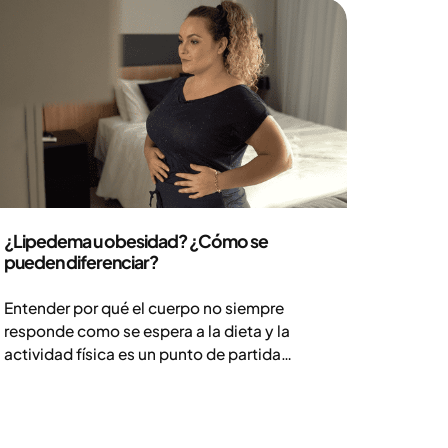
Salud y estilo de vida
¿Lipedema u obesidad? ¿Cómo se
pueden diferenciar?
Entender por qué el cuerpo no siempre
responde como se espera a la dieta y la
actividad física es un punto de partida
importante para el tratamiento adecuado.
El lipedema y el sobrepeso pueden, en
algunos casos, parecerse, pero son dos
condiciones diferentes con distintos