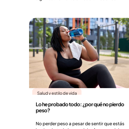
MariTide es un tratamiento en desarrollo
clínico que potencialmente podría
contribuir a una mayor comprensión de la
regulación del peso corporal y ampliar las
opciones de tratamiento para la obesidad.
Salud y estilo de vida
Lo he probado todo: ¿por qué no pierdo
peso?
No perder peso a pesar de sentir que estás