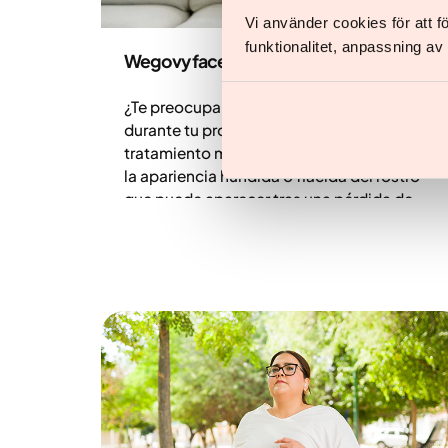
Vi använder cookies för att 
Salud y estilo de vida
funktionalitet, anpassning a
Wegovy face: qué es y por qué ocurre
¿Te preocupa desarrollar el “Wegovy face”
durante tu proceso de pérdida de peso con
tratamiento médico? Este término describe
la apariencia hundida o flácida del rostro
que puede aparecer tras una pérdida de
peso rápida. Es un resultado natural de la
pérdida de grasa subcutánea, no un efecto
secundario directo del medicamento.
Descubre por qué cambia tu rostro durante
la pérdida de peso y cómo puedes cuidar la
salud de tu piel.