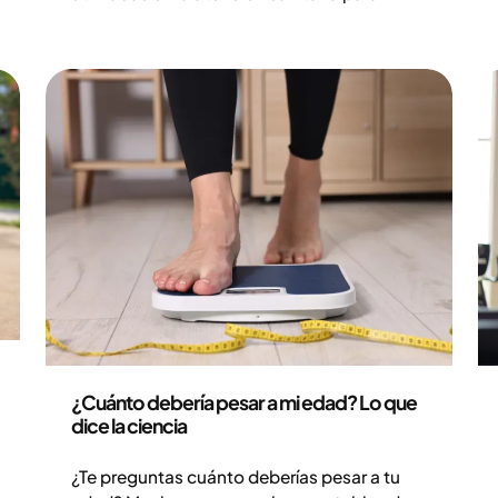
estimar la relación entre el peso corporal y
la altura. Esta medida proporciona un punto
de partida estadístico general para evaluar
el riesgo de diversas condiciones de salud.
Al mismo tiempo, es importante destacar
que el IMC tiene limitaciones y, por sí solo,
no puede ofrecer una imagen completa del
estado de salud de un individuo.
Salud y estilo de vida
¿Cuánto debería pesar a mi edad? Lo que
dice la ciencia
¿Te preguntas cuánto deberías pesar a tu