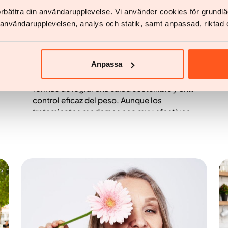
förbättra din användarupplevelse. Vi använder cookies för grund
Salud y estilo de vida
v användarupplevelsen, analys och statik, samt anpassad, riktad 
¿Puedes hacer ejercicio mientras tomas
medicamentos para perder peso?
Anpassa
Combinar la actividad física con el
tratamiento médico es una de las mejores
formas de lograr una salud sostenible y un
control eficaz del peso. Aunque los
tratamientos modernos son muy efectivos,
el ejercicio protege la masa muscular,
favorece la salud ósea y mejora los
resultados a largo plazo. Descubre cómo
hacer ejercicio de forma segura mientras
tomas medicamentos para bajar de peso,
qué entrenamientos son más efectivos y
cómo el equipo de Yazen puede apoyar tu
estilo de vida activo.