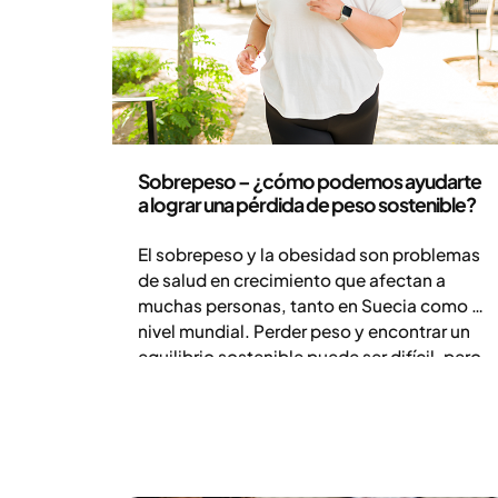
Salud y estilo de vida
Sobrepeso – ¿cómo podemos ayudarte
a lograr una pérdida de peso sostenible?
El sobrepeso y la obesidad son problemas
de salud en crecimiento que afectan a
muchas personas, tanto en Suecia como a
nivel mundial. Perder peso y encontrar un
equilibrio sostenible puede ser difícil, pero
hay apoyo disponible. El peso afecta tanto
a la salud física como mental. En este
artículo descubrirás por qué surge el
sobrepeso, qué cambios en el estilo de vida
ayudan y cómo puedes medir tu progreso