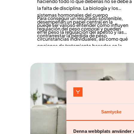
haciendo todo lo que deberías no se debe a
la falta de disciplina. La biología y los
sistemas hormonales del cuerpo
Para conseguir un resultado sostenible,
desempeñan un papel central en la
puede ser valioso entender cómo influyen
regulación del peso corporal y pueden
en el peso la regulación del apetito y las
contrarrestar la pérdida de peso.
circunstancias individuales, así como qué
opciones de tratamiento basadas en la
evidencia están disponibles.
Samtycke
Denna webbplats använder 