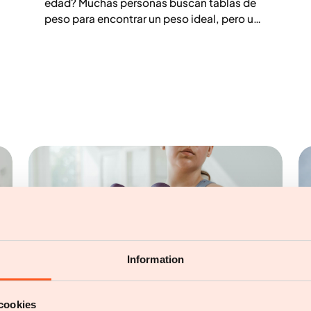
edad? Muchas personas buscan tablas de
peso para encontrar un peso ideal, pero un
peso saludable no puede determinarse solo
por la edad o la altura. La composición
corporal, la masa muscular y la distribución
de la grasa suelen ser mucho más
importantes que el número en la báscula.
Descubre qué dice la ciencia sobre la edad,
el IMC y cómo encontrar tu peso saludable
ideal.
Information
cookies