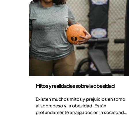
hacia un peso más saludable.
Salud y estilo de vida
Mitos y realidades sobre la obesidad
Existen muchos mitos y prejuicios en torno
al sobrepeso y la obesidad. Están
profundamente arraigados en la sociedad y
pueden generar culpa, vergüenza y
malentendidos, a pesar de que la obesidad