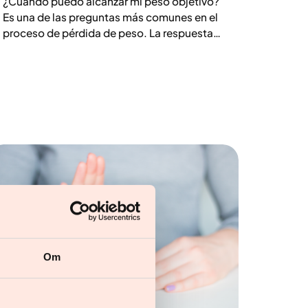
¿Cuándo puedo alcanzar mi peso objetivo?
Es una de las preguntas más comunes en el
proceso de pérdida de peso. La respuesta
depende de tu peso inicial, tu biología, tu
altura, tu composición corporal y de cómo
responde tu cuerpo al tratamiento. Bajar de
peso es un proceso que lleva tiempo y no
suele ser lineal. Aquí explicamos qué influye
en el ritmo, por qué el peso objetivo es más
una dirección que un número fijo y cómo
Yazen te acompaña en todo el proceso.
Om