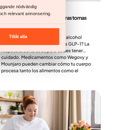
Salud y estilo de vida
läggande nödvändig
och relevant annonsering.
¿Puedes beber alcohol mientras tomas
medicamentos GLP-1?
Tillåt alla
¿Te preguntas si puedes beber alcohol
mientras tomas medicamentos GLP-1? La
respuesta corta es sí, pero debes tener
cuidado. Medicamentos como Wegovy y
Mounjaro pueden cambiar cómo tu cuerpo
procesa tanto los alimentos como el
alcohol. Esto puede aumentar efectos
secundarios como las náuseas y afectar tu
tolerancia al alcohol. Aquí tienes algunos
consejos para ayudarte a tomar decisiones
seguras e informadas.