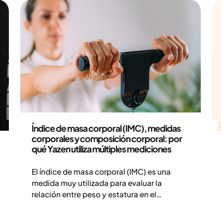
Salud y estilo de vida
Índice de masa corporal (IMC), medidas
corporales y composición corporal: por
qué Yazen utiliza múltiples mediciones
El índice de masa corporal (IMC) es una
medida muy utilizada para evaluar la
relación entre peso y estatura en el
tratamiento del sobrepeso y la obesidad,
pero no ofrece una visión completa de tu