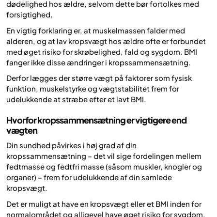
dødelighed hos ældre, selvom dette bør fortolkes med
forsigtighed.
En vigtig forklaring er, at muskelmassen falder med
alderen, og at lav kropsvægt hos ældre ofte er forbundet
med øget risiko for skrøbelighed, fald og sygdom. BMI
fanger ikke disse ændringer i kropssammensætning.
Derfor lægges der større vægt på faktorer som fysisk
funktion, muskelstyrke og vægtstabilitet frem for
udelukkende at stræbe efter et lavt BMI.
Hvorfor kropssammensætning er vigtigere end
vægten
Din sundhed påvirkes i høj grad af din
kropssammensætning – det vil sige fordelingen mellem
fedtmasse og fedtfri masse (såsom muskler, knogler og
organer) – frem for udelukkende af din samlede
kropsvægt.
Det er muligt at have en kropsvægt eller et BMI inden for
normalområdet og alligevel have øget risiko for sygdom,