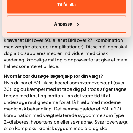
opretholde en stabil vægt over tid.
Tillåt alla
Skal man helt holde op med at tænke på BMI?
Nej, BMI er stadig et vigtigt udgangspunkt inden for
Anpassa
behandling for at vurdere, om du opfylder kriterierne for
medicinsk behandling af svær overvægt (hvilket ofte
kræver et BMI over 30, eller et BMI over 27 i kombination
med vægtrelaterede komplikationer). Disse målinger skal
dog altid suppleres med en individuel medicinsk
vurdering, kropslige mål og blodprøver for at give et mere
helhedsorienteret billede.
Hvornår bør du søge lægehjælp for din vægt?
Hvis du har et BMI klassificeret som svær overvægt (over
30), og du kæmper med at tabe dig på trods af gentagne
forsøg med kost og motion, kan det være tid til at
undersøge mulighederne for at få hjælp med moderne
medicinsk behandling. Det samme gælder et BMI ≥ 27 i
kombination med vægtrelaterede sygdomme som Type
2-diabetes, hypertension eller søvnapnø. Svær overvægt
er en kompleks, kronisk sygdom med biologiske