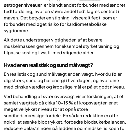
østrogenniveauer
er blandt andet forbundet med ændret
fedtfordeling, hvor en større andel fedt lagres centralt i
maven. Det betyder en stigning i visceralt fedt, som er
forbundet med øget risiko for kardiometaboliske
sygdomme.
Alt dette understreger vigtigheden af at bevare
muskelmassen gennem for eksempel styrketræning og
tilpasse kost og livsstil med stigende alder.
Hvad er en realistisk og sund målvægt?
En realistisk og sund målvægt er den vægt, hvor du føler
dig stærk, sund og har energi i hverdagen, og hvor dine
medicinske værdier og kropslige mål er på et godt niveau.
Ved behandling af svær overvægt viser forskningen, at et
samlet vægttab på cirka 10-15 % af kropsvægten er et
meget vellykket niveau for at opnå store
sundhedsmæssige fordele. En sådan reduktion er ofte
nok til at sænke blodtrykket, forbedre blodsukerbalancen,
reducere belastningen på leddene og mindske risikoen for