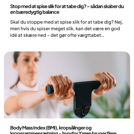
Sundhed og livsstil
Stop med at spise slik for at tabe dig? – sådan skaber du
en bæredygtig balance
Skal du stoppe med at spise slik for at tabe dig? Nej,
men hvis du spiser meget slik, kan det være en god
idé at skære ned – det gør ofte vægttabet
nemmere. Et totalt forbud giver sjældent varige
resultater. Langsigtet sundhed handler om en
afbalanceret helhed, hvor nærende mad, mæthed
og nydelse alle har deres plads. Her er tips til at
skære ned på slik og opbygge bæredygtige vaner.
Sundhed og livsstil
Body Mass Index (BMI), kropsålinger og
kropssammensætning – hvorfor Yazen bruger flere