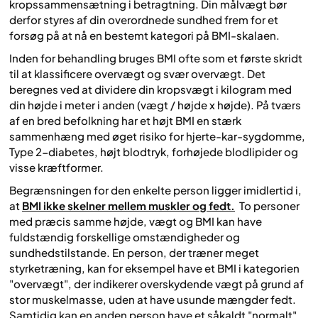
kropssammensætning i betragtning. Din målvægt bør
derfor styres af din overordnede sundhed frem for et
forsøg på at nå en bestemt kategori på BMI-skalaen.
Inden for behandling bruges BMI ofte som et første skridt
til at klassificere overvægt og svær overvægt. Det
beregnes ved at dividere din kropsvægt i kilogram med
din højde i meter i anden (vægt / højde x højde). På tværs
af en bred befolkning har et højt BMI en stærk
sammenhæng med øget risiko for hjerte-kar-sygdomme,
Type 2-diabetes, højt blodtryk, forhøjede blodlipider og
visse kræftformer.
Begrænsningen for den enkelte person ligger imidlertid i,
at
BMI ikke skelner mellem muskler og fedt.
To personer
med præcis samme højde, vægt og BMI kan have
fuldstændig forskellige omstændigheder og
sundhedstilstande. En person, der træner meget
styrketræning, kan for eksempel have et BMI i kategorien
"overvægt", der indikerer overskydende vægt på grund af
stor muskelmasse, uden at have usunde mængder fedt.
Samtidig kan en anden person have et såkaldt "normalt"