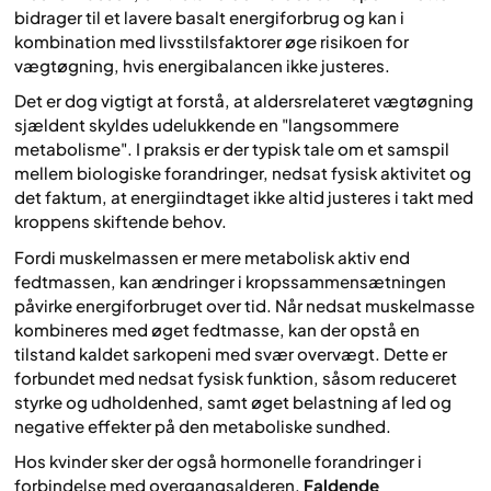
bidrager til et lavere basalt energiforbrug og kan i
kombination med livsstilsfaktorer øge risikoen for
vægtøgning, hvis energibalancen ikke justeres.
Det er dog vigtigt at forstå, at aldersrelateret vægtøgning
sjældent skyldes udelukkende en "langsommere
metabolisme". I praksis er der typisk tale om et samspil
mellem biologiske forandringer, nedsat fysisk aktivitet og
det faktum, at energiindtaget ikke altid justeres i takt med
kroppens skiftende behov.
Fordi muskelmassen er mere metabolisk aktiv end
fedtmassen, kan ændringer i kropssammensætningen
påvirke energiforbruget over tid. Når nedsat muskelmasse
kombineres med øget fedtmasse, kan der opstå en
tilstand kaldet sarkopeni med svær overvægt. Dette er
forbundet med nedsat fysisk funktion, såsom reduceret
styrke og udholdenhed, samt øget belastning af led og
negative effekter på den metaboliske sundhed.
Hos kvinder sker der også hormonelle forandringer i
forbindelse med overgangsalderen.
Faldende