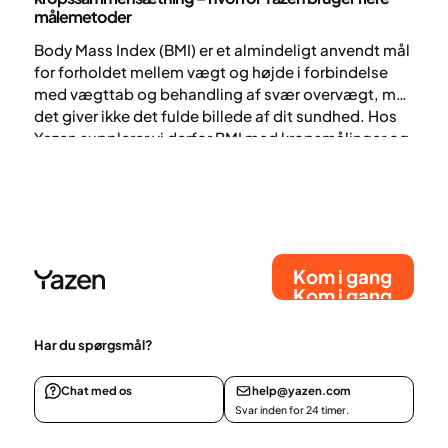
målemetoder
Body Mass Index (BMI) er et almindeligt anvendt mål
for forholdet mellem vægt og højde i forbindelse
med vægttab og behandling af svær overvægt, men
det giver ikke det fulde billede af dit sundhed. Hos
Yazen supplerer vi derfor BMI med kropsmålinger og
kropssammensætning for at opnå en bedre
forståelse af din krop og udvikle mere individuelle
strategier for et bæredygtigt vægttab.
Kom i gang
Kom i gang
Har du spørgsmål?
Chat med os
help@yazen.com
Svar inden for 24 timer.