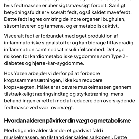
hvis fedtmassen er uhensigtsmæssigt fordelt. Særligt
betydningsfuldt er visceralt fedt, også kaldet maveferdt.
Dette fedt lagres omkring de indre organer i bughulen,
såsom leveren og tarmene, og er metabolisk aktivt.
Visceralt fedt er forbundet med øget produktion af
inflammatoriske signalstoffer og kan bidrage til lavgradig
inflammation samt nedsat insulinfølsomhed. Det øger
risikoen for kardiometaboliske sygdomme som Type 2-
diabetes og hjerte-kar-sygdomme.
Hos Yazen arbejder vi derfor på at forbedre
kropssammensætningen, ikke kun reducere
kropsvægten. Målet er at bevare muskelmassen gennem
tilstrækkeligt næringsindtag og styrketræning, mens
behandlingen er rettet mod at reducere den overskydende
fedtmasse ved svær overvægt.
Hvordan alderen påvirker din vægt og metabolisme
Med stigende alder sker der et gradvist fald i
muskelmassen, en tilstand der kaldes sarkopeni. Dette