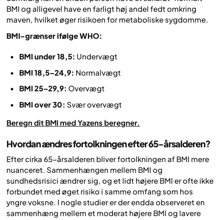
BMI og alligevel have en farligt høj andel fedt omkring
maven, hvilket øger risikoen for metaboliske sygdomme.
BMI-grænser ifølge WHO:
BMI under 18,5:
Undervægt
BMI 18,5–24,9:
Normalvægt
BMI 25–29,9:
Overvægt
BMI over 30:
Svær overvægt
Beregn dit BMI med Yazens beregner.
Hvordan ændres fortolkningen efter 65-årsalderen?
Efter cirka 65-årsalderen bliver fortolkningen af BMI mere
nuanceret. Sammenhængen mellem BMI og
sundhedsrisici ændrer sig, og et lidt højere BMI er ofte ikke
forbundet med øget risiko i samme omfang som hos
yngre voksne. I nogle studier er der endda observeret en
sammenhæng mellem et moderat højere BMI og lavere