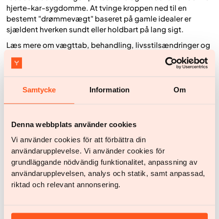
hjerte-kar-sygdomme. At tvinge kroppen ned til en
bestemt "drømmevægt" baseret på gamle idealer er
sjældent hverken sundt eller holdbart på lang sigt.
Læs mere om vægttab, behandling, livsstilsændringer og
sundhed i
vores guider og artikler.
Ofte stillede spørgsmål om vægt, alder og BMI
Samtycke
Information
Om
Er det normalt at veje mere, når man bliver ældre?
Ja, en vis vægtøgning med stigende alder er almindelig.
Det skyldes et samspil mellem biologiske forandringer og
livsstilsfaktorer. Med alderen falder muskelmassen
Denna webbplats använder cookies
(sarkopeni), hvilket bidrager til et lidt lavere basalt
Vi använder cookies för att förbättra din
energiforbrug. Samtidig falder den fysiske aktivitet ofte,
användarupplevelse. Vi använder cookies för
mens energiindtaget ikke altid justeres tilsvarende.
grundläggande nödvändig funktionalitet, anpassning av
For at modvirke disse forandringer kræves der aktive
användarupplevelsen, analys och statik, samt anpassad,
livsstilsvalg. Regelmæssig fysisk aktivitet, særligt
riktad och relevant annonsering.
styrketræning, kan bidrage til at bevare muskelmassen og
dermed støtte energibalancen. Kostens sammensætning
og energiindtaget spiller også en vigtig rolle for at