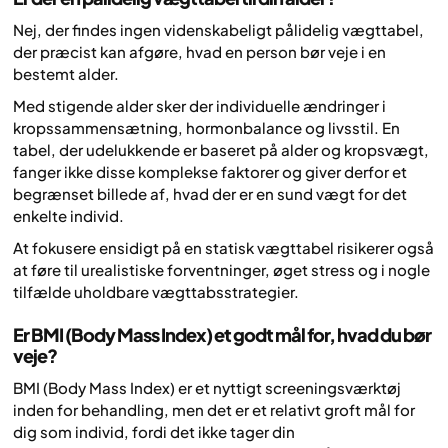
Nej, der findes ingen videnskabeligt pålidelig vægttabel,
der præcist kan afgøre, hvad en person bør veje i en
bestemt alder.
Med stigende alder sker der individuelle ændringer i
kropssammensætning, hormonbalance og livsstil. En
tabel, der udelukkende er baseret på alder og kropsvægt,
fanger ikke disse komplekse faktorer og giver derfor et
begrænset billede af, hvad der er en sund vægt for det
enkelte individ.
At fokusere ensidigt på en statisk vægttabel risikerer også
at føre til urealistiske forventninger, øget stress og i nogle
tilfælde uholdbare vægttabsstrategier.
Er BMI (Body Mass Index) et godt mål for, hvad du bør
veje?
BMI (Body Mass Index) er et nyttigt screeningsværktøj
inden for behandling, men det er et relativt groft mål for
dig som individ, fordi det ikke tager din