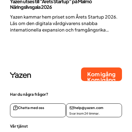
Yazen utses till ”Årets Startup” på Malmö
Näringslivsgala 2026
Yazen kammar hem priset som Årets Startup 2026.
Läs om den digitala vårdgivarens snabba
internationella expansion och framgångsrika
obesitasbehandling.
Kom igång
Kom igång
Har du några frågor?
Chatta med oss
help@yazen.com
Svar inom 24 timmar.
Vår tjänst