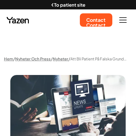
To patient site
Contact
Contact
Hem
Nyheter Och Press
Nyheter
Att Bli Patient På Falska Grunder - Granskning I SVTs Uppdrag Granskni