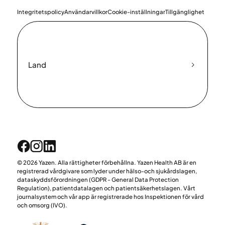
Integritetspolicy
Användarvillkor
Cookie-inställningar
Tillgänglighet
Land
© 2026 Yazen. Alla rättigheter förbehållna. Yazen Health AB är en
registrerad vårdgivare som lyder under hälso-och sjukårdslagen,
dataskyddsförordningen (GDPR - General Data Protection
Regulation), patientdatalagen och patientsäkerhetslagen. Vårt
journalsystem och vår app är registrerade hos Inspektionen för vård
och omsorg (IVO).