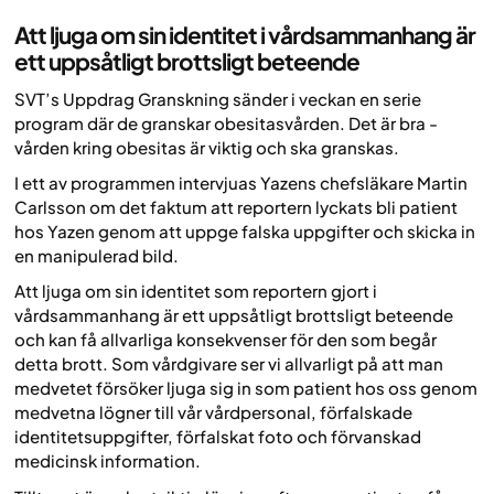
Att ljuga om sin identitet i vårdsammanhang är
ett uppsåtligt brottsligt beteende
SVT’s Uppdrag Granskning sänder i veckan en serie
program där de granskar obesitasvården. Det är bra -
vården kring obesitas är viktig och ska granskas.
I ett av programmen intervjuas Yazens chefsläkare Martin
Carlsson om det faktum att reportern lyckats bli patient
hos Yazen genom att uppge falska uppgifter och skicka in
en manipulerad bild.
Att ljuga om sin identitet som reportern gjort i
vårdsammanhang är ett uppsåtligt brottsligt beteende
och kan få allvarliga konsekvenser för den som begår
detta brott. Som vårdgivare ser vi allvarligt på att man
medvetet försöker ljuga sig in som patient hos oss genom
medvetna lögner till vår vårdpersonal, förfalskade
identitetsuppgifter, förfalskat foto och förvanskad
medicinsk information.