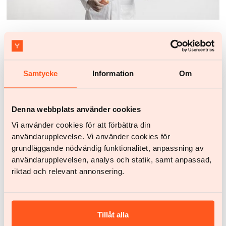
Pressmeddelande
Yazen kommenterar Socialstyrelsens riktlinjer: ”Ett
kvitto på ett systemfel som kräver omedelbar
handling”
Socialstyrelsens underbetyg till den svenska
Samtycke
Information
Om
obesitasvården bekräftar den bild som Yazen länge
har lyft fram: det råder en djup ojämlikhet och en
brist på tillgänglighet för en av våra största
Denna webbplats använder cookies
folksjukdomar. Att för få får hjälp är inte bara ett
Vi använder cookies för att förbättra din
medicinskt misslyckande, utan ett växande
användarupplevelse. Vi använder cookies för
samhällsproblem då obesitas kostar Sverige cirka
125 miljarder kronor årligen.
grundläggande nödvändig funktionalitet, anpassning av
användarupplevelsen, analys och statik, samt anpassad,
riktad och relevant annonsering.
Tillåt alla