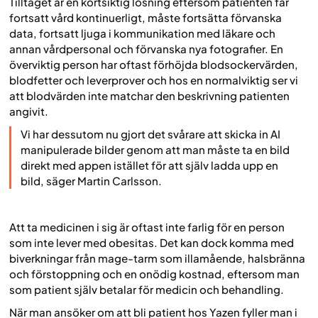
Tilltaget är en kortsiktig lösning eftersom patienten får
fortsatt vård kontinuerligt, måste fortsätta förvanska
data, fortsatt ljuga i kommunikation med läkare och
annan vårdpersonal och förvanska nya fotografier. En
överviktig person har oftast förhöjda blodsockervärden,
blodfetter och leverprover och hos en normalviktig ser vi
att blodvärden inte matchar den beskrivning patienten
angivit.
Vi har dessutom nu gjort det svårare att skicka in AI
manipulerade bilder genom att man måste ta en bild
direkt med appen istället för att själv ladda upp en
bild, säger Martin Carlsson.
Att ta medicinen i sig är oftast inte farlig för en person
som inte lever med obesitas. Det kan dock komma med
biverkningar från mage-tarm som illamående, halsbränna
och förstoppning och en onödig kostnad, eftersom man
som patient själv betalar för medicin och behandling.
När man ansöker om att bli patient hos Yazen fyller man i