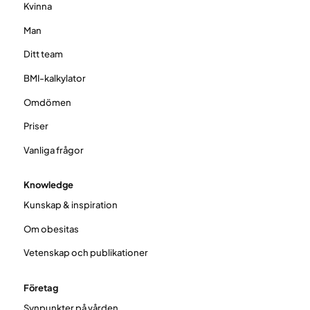
Kvinna
Man
Ditt team
BMI-kalkylator
Omdömen
Priser
Vanliga frågor
Knowledge
Kunskap & inspiration
Om obesitas
Vetenskap och publikationer
Företag
Synpunkter på vården