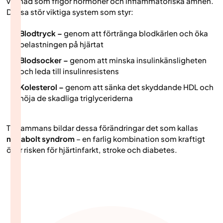
vävnad som frigör hormoner och inflammatoriska ämnen.
Dessa stör viktiga system som styr:
Blodtryck –
genom att förtränga blodkärlen och öka
belastningen på hjärtat
Blodsocker –
genom att minska insulinkänsligheten
och leda till insulinresistens
Kolesterol –
genom att sänka det skyddande HDL och
höja de skadliga triglyceriderna
Tillsammans bildar dessa förändringar det som kallas
metabolt syndrom
– en farlig kombination som kraftigt
ökar risken för hjärtinfarkt, stroke och diabetes.