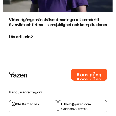
Medicin
Viktnedgång: mäns hälsoutmaningar relaterade till
övervikt och fetma – samsjuklighet och komplikationer
Läs artikeln
Kom igång
Kom igång
Har du några frågor?
Chatta med oss
help@yazen.com
Svar inom 24 timmar.