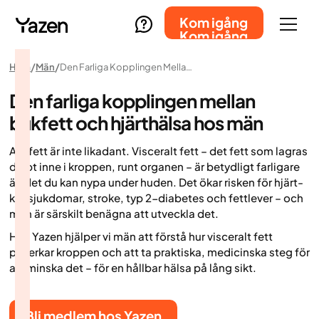
Kom igång
Kom igång
Hem
Män
Den Farliga Kopplingen Mellan Bukfett Och Hjärthälsa Hos Män
Den farliga kopplingen mellan
bukfett och hjärthälsa hos män
Allt fett är inte likadant. Visceralt fett – det fett som lagras
djupt inne i kroppen, runt organen – är betydligt farligare
än det du kan nypa under huden. Det ökar risken för hjärt-
kärlsjukdomar, stroke, typ 2-diabetes och fettlever – och
män är särskilt benägna att utveckla det.
Hos Yazen hjälper vi män att förstå hur visceralt fett
påverkar kroppen och att ta praktiska, medicinska steg för
att minska det – för en hållbar hälsa på lång sikt.
Bli medlem hos Yazen