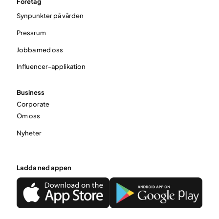
Företag
Synpunkter på vården
Pressrum
Jobba med oss
Influencer-applikation
Business
Corporate
Om oss
Nyheter
Ladda ned appen