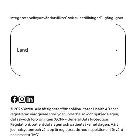
Integritetspolicy
Användarvillkor
Cookie-inställningar
Tillgänglighet
Land
© 2026 Yazen. Alla rättigheter förbehållna. Yazen Health AB är en
registrerad vårdgivare som lyder under hälso-och sjukårdslagen,
dataskyddsförordningen (GDPR - General Data Protection
Regulation), patientdatalagen och patientsäkerhetslagen. Vårt
journalsystem och vår app är registrerade hos Inspektionen för vård
och omsorg (IVO).