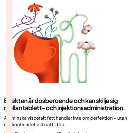
Effekten är dosberoende och kan skilja sig
mellan tablett- och injektionsadministration.
Att minska visceralt fett handlar inte om perfektion – utan
om kontinuitet och rätt stöd.