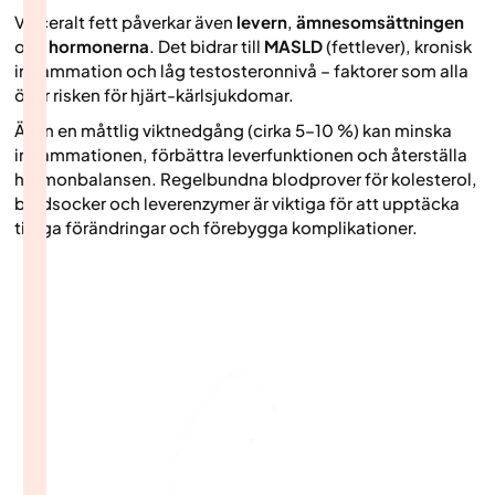
Visceralt fett påverkar även
levern
,
ämnesomsättningen
och
hormonerna
. Det bidrar till
MASLD
(fettlever), kronisk
inflammation och låg testosteronnivå – faktorer som alla
ökar risken för hjärt-kärlsjukdomar.
Även en måttlig viktnedgång (cirka 5–10 %) kan minska
inflammationen, förbättra leverfunktionen och återställa
hormonbalansen. Regelbundna blodprover för kolesterol,
blodsocker och leverenzymer är viktiga för att upptäcka
tidiga förändringar och förebygga komplikationer.