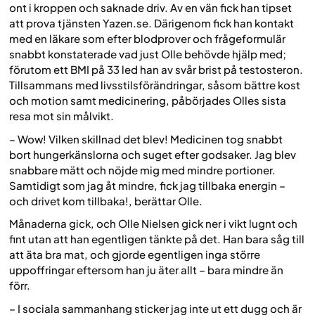
ont i kroppen och saknade driv. Av en vän fick han tipset
att prova tjänsten Yazen.se. Därigenom fick han kontakt
med en läkare som efter blodprover och frågeformulär
snabbt konstaterade vad just Olle behövde hjälp med;
förutom ett BMI på 33 led han av svår brist på testosteron.
Tillsammans med livsstilsförändringar, såsom bättre kost
och motion samt medicinering, påbörjades Olles sista
resa mot sin målvikt.
– Wow! Vilken skillnad det blev! Medicinen tog snabbt
bort hungerkänslorna och suget efter godsaker. Jag blev
snabbare mätt och nöjde mig med mindre portioner.
Samtidigt som jag åt mindre, fick jag tillbaka energin –
och drivet kom tillbaka!, berättar Olle.
Månaderna gick, och Olle Nielsen gick ner i vikt lugnt och
fint utan att han egentligen tänkte på det. Han bara såg till
att äta bra mat, och gjorde egentligen inga större
uppoffringar eftersom han ju äter allt – bara mindre än
förr.
– I sociala sammanhang sticker jag inte ut ett dugg och är