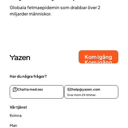
Globala fetmaepidemin som drabbar över 2
miljarder människor.
Kom igång
Kom igång
Har du några frågor?
Chatta med oss
help@yazen.com
Svar inom 24 timmar.
Vår tjänst
Kvinna
Man