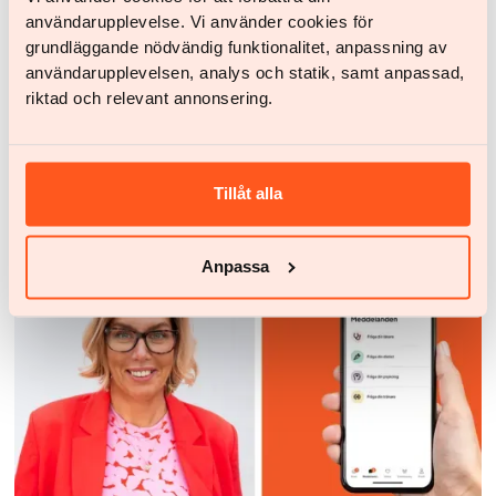
användarupplevelse. Vi använder cookies för
grundläggande nödvändig funktionalitet, anpassning av
användarupplevelsen, analys och statik, samt anpassad,
Patientberättelser - artikel
riktad och relevant annonsering.
Fanny Lagerwall: Därför tar jag medicin mot obesitas
Fanny Lagerwall delar sin personliga resa med
obesitas och hur medicin gav henne livet tillbaka –
Tillåt alla
trots att hon möts av fördomar.
Anpassa