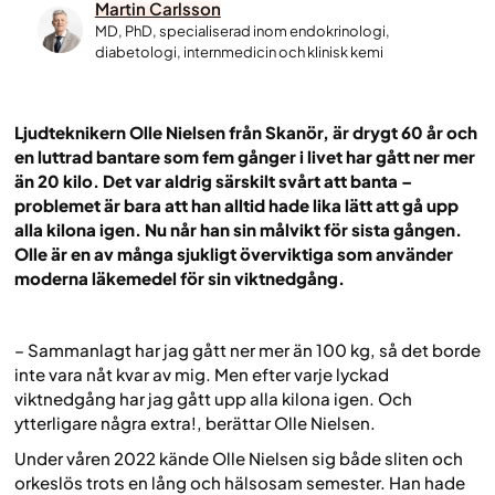
Martin Carlsson
MD, PhD, specialiserad inom endokrinologi,
diabetologi, internmedicin och klinisk kemi
Ljudteknikern Olle Nielsen från Skanör, är drygt 60 år och
en luttrad bantare som fem gånger i livet har gått ner mer
än 20 kilo. Det var aldrig särskilt svårt att banta –
problemet är bara att han alltid hade lika lätt att gå upp
alla kilona igen. Nu når han sin målvikt för sista gången.
Olle är en av många sjukligt överviktiga som använder
moderna läkemedel för sin viktnedgång.
– Sammanlagt har jag gått ner mer än 100 kg, så det borde
inte vara nåt kvar av mig. Men efter varje lyckad
viktnedgång har jag gått upp alla kilona igen. Och
ytterligare några extra!, berättar Olle Nielsen.
Under våren 2022 kände Olle Nielsen sig både sliten och
orkeslös trots en lång och hälsosam semester. Han hade