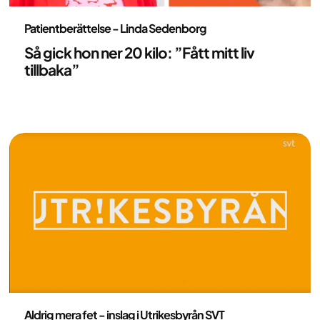
Patientberättelser - artikel
Patientberättelse - Linda Sedenborg
Så gick hon ner 20 kilo: ”Fått mitt liv
tillbaka”
Patientberättelser - artikel
Aldrig mera fet - inslag i Utrikesbyrån SVT