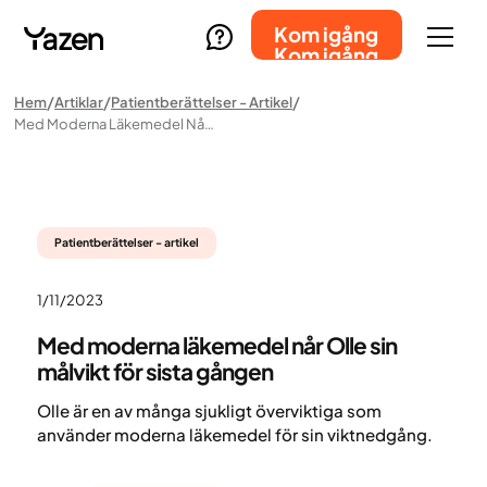
Kom igång
Kom igång
Hem
Artiklar
Patientberättelser - Artikel
Med Moderna Läkemedel Når Olle Sin Målvikt För Sista Gången
Patientberättelser - artikel
1/11/2023
Med moderna läkemedel når Olle sin
målvikt för sista gången
Olle är en av många sjukligt överviktiga som
använder moderna läkemedel för sin viktnedgång.