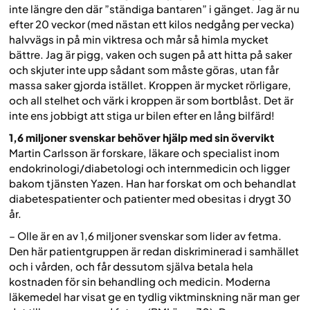
inte längre den där ”ständiga bantaren” i gänget. Jag är nu
efter 20 veckor (med nästan ett kilos nedgång per vecka)
halvvägs in på min viktresa och mår så himla mycket
bättre. Jag är pigg, vaken och sugen på att hitta på saker
och skjuter inte upp sådant som måste göras, utan får
massa saker gjorda istället. Kroppen är mycket rörligare,
och all stelhet och värk i kroppen är som bortblåst. Det är
inte ens jobbigt att stiga ur bilen efter en lång bilfärd!
1,6 miljoner svenskar behöver hjälp med sin övervikt
Martin Carlsson är forskare, läkare och specialist inom
endokrinologi/diabetologi och internmedicin och ligger
bakom tjänsten Yazen. Han har forskat om och behandlat
diabetespatienter och patienter med obesitas i drygt 30
år.
– Olle är en av 1,6 miljoner svenskar som lider av fetma.
Den här patientgruppen är redan diskriminerad i samhället
och i vården, och får dessutom själva betala hela
kostnaden för sin behandling och medicin. Moderna
läkemedel har visat ge en tydlig viktminskning när man ger