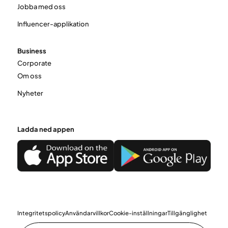
Jobba med oss
Influencer-applikation
Business
Corporate
Om oss
Nyheter
Ladda ned appen
Integritetspolicy
Användarvillkor
Cookie-inställningar
Tillgänglighet