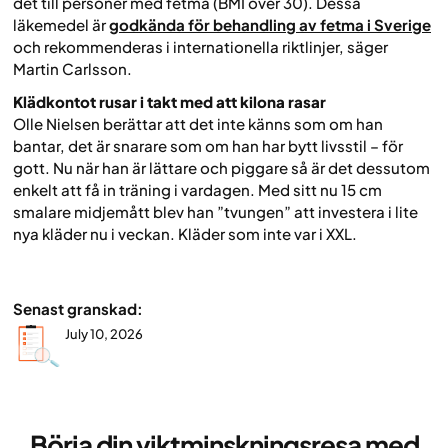
det till personer med fetma (BMI över 30). Dessa
läkemedel är
godkända för behandling av fetma i Sverige
och rekommenderas i internationella riktlinjer, säger
Martin Carlsson.
Klädkontot rusar i takt med att kilona rasar
Olle Nielsen berättar att det inte känns som om han
bantar, det är snarare som om han har bytt livsstil – för
gott. Nu när han är lättare och piggare så är det dessutom
enkelt att få in träning i vardagen. Med sitt nu 15 cm
smalare midjemått blev han ”tvungen” att investera i lite
nya kläder nu i veckan. Kläder som inte var i XXL.
Senast granskad:
July 10, 2026
Börja din viktminskningsresa med