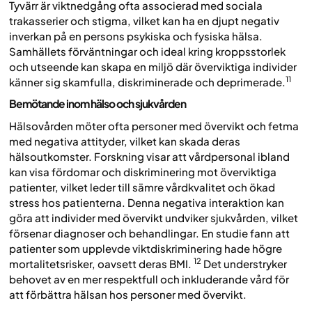
Tyvärr är viktnedgång ofta associerad med sociala
trakasserier och stigma, vilket kan ha en djupt negativ
inverkan på en persons psykiska och fysiska hälsa.
Samhällets förväntningar och ideal kring kroppsstorlek
och utseende kan skapa en miljö där överviktiga individer
11
känner sig skamfulla, diskriminerade och deprimerade.
Bemötande inom hälso och sjukvården
Hälsovården möter ofta personer med övervikt och fetma
med negativa attityder, vilket kan skada deras
hälsoutkomster. Forskning visar att vårdpersonal ibland
kan visa fördomar och diskriminering mot överviktiga
patienter, vilket leder till sämre vårdkvalitet och ökad
stress hos patienterna. Denna negativa interaktion kan
göra att individer med övervikt undviker sjukvården, vilket
försenar diagnoser och behandlingar. En studie fann att
patienter som upplevde viktdiskriminering hade högre
12
mortalitetsrisker, oavsett deras BMI.
Det understryker
behovet av en mer respektfull och inkluderande vård för
att förbättra hälsan hos personer med övervikt.