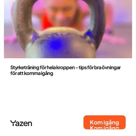
normaliseras förbättras förutsättningarna för
viktnedgång.
Hälsa och livsstil
Styrketräning för hela kroppen - tips för bra övningar
för att komma igång
Kom igång
Kom igång