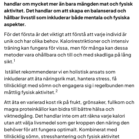
handlar om mycket mer än bara mängden mat och fysisk
aktivitet. Det handlar om att skapa en balanserad och
hållbar livsstil som inkluderar både mentala och fysiska
aspekter.
För det första är det viktigt att förstå att varje individ är
unik och har olika behov. Kalorirestriktioner och intensiv
träning kan fungera för vissa, men för många kan dessa
metoder vara ohållbara och till och med skadliga på lång
1
sikt.
Istället rekommenderar vi en holistisk ansats som
inkluderar att äta näringsrik mat, hantera stress, få
tillräckligt med sömn och engagera sig i regelbunden men
2
måttlig fysisk aktivitet.
Att äta en varierad kost rik på frukt, grönsaker, fullkorn och
magra proteinkällor kan bidra till bättre hälsa och
viktnedgång. Det handlar inte om att räkna varje kalori
utan att välja livsmedel som ger kroppen den näring den
behöver för att fungera optimalt. Kombinerat med
tillräcklig sömn, stresshantering och fysisk aktivitet