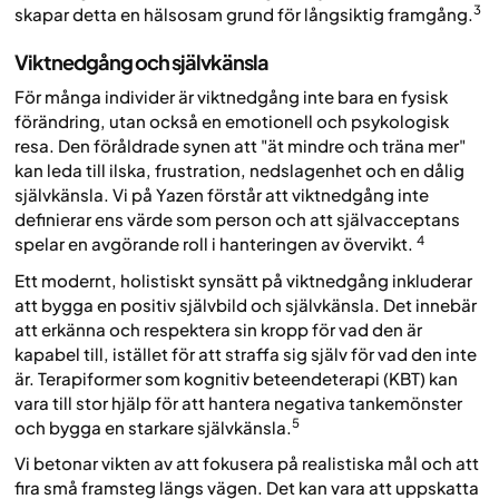
3
skapar detta en hälsosam grund för långsiktig framgång.
Viktnedgång och självkänsla
För många individer är viktnedgång inte bara en fysisk
förändring, utan också en emotionell och psykologisk
resa. Den föråldrade synen att "ät mindre och träna mer"
kan leda till ilska, frustration, nedslagenhet och en dålig
självkänsla. Vi på Yazen förstår att viktnedgång inte
definierar ens värde som person och att självacceptans
4
spelar en avgörande roll i hanteringen av övervikt.
Ett modernt, holistiskt synsätt på viktnedgång inkluderar
att bygga en positiv självbild och självkänsla. Det innebär
att erkänna och respektera sin kropp för vad den är
kapabel till, istället för att straffa sig själv för vad den inte
är. Terapiformer som kognitiv beteendeterapi (KBT) kan
vara till stor hjälp för att hantera negativa tankemönster
5
och bygga en starkare självkänsla.
Vi betonar vikten av att fokusera på realistiska mål och att
fira små framsteg längs vägen. Det kan vara att uppskatta