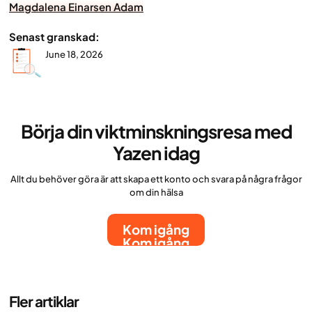
Magdalena Einarsen Adam
Senast granskad:
June 18, 2026
Börja din viktminskningsresa med
Yazen idag
Allt du behöver göra är att skapa ett konto och svara på några frågor
om din hälsa
Kom igång
Kom igång
Fler artiklar