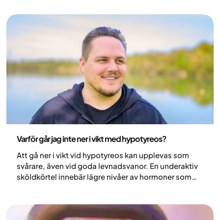
vad forskningen visar och vilka strategier som kan
vara hjälpsamma för dig som vill gå ner i vikt under
klimakteriet.
Hälsa och livsstil
Varför går jag inte ner i vikt med hypotyreos?
Att gå ner i vikt vid hypotyreos kan upplevas som
svårare, även vid goda levnadsvanor. En underaktiv
sköldkörtel innebär lägre nivåer av hormoner som
reglerar ämnesomsättningen, vilket kan påverka
energiförbrukning och ork. Effekten på kroppsvikten
är dock oftast måttlig och varierar mellan individer.
När hypotyreos behandlas och hormonnivåerna