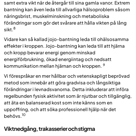
samt extra vikt när de återgår till sina gamla vanor. Extrem
bantning kan även leda till allvarliga hälsoproblem såsom
näringsbrist, muskelminskning och metaboliska
förändringar som gör det svårare att hålla vikten på lång
8
sikt.
Vidare kan så kallad jojo-bantning leda till ohälsosamma
effekter i kroppen. Jojo-bantning kan leda till att hjärna
och kropp bevarar energi genom minskad
energiförbrukning, ökad energiintag och nedsatt
9
kommunikation mellan hjärnan och kroppen.
Vi förespråkar en mer hållbar och vetenskapligt beprövad
metod som innebär att göra gradvisa och långsiktiga
förändringar i levnadsvanorna. Detta inkluderar att införa
regelbunden fysisk aktivitet som är njutbar och tillgänglig,
att äta en balanserad kost som inte känns som en
uppoffring, och att söka professionell hjälp när det
10
behövs.
Viktnedgång, trakasserier och stigma