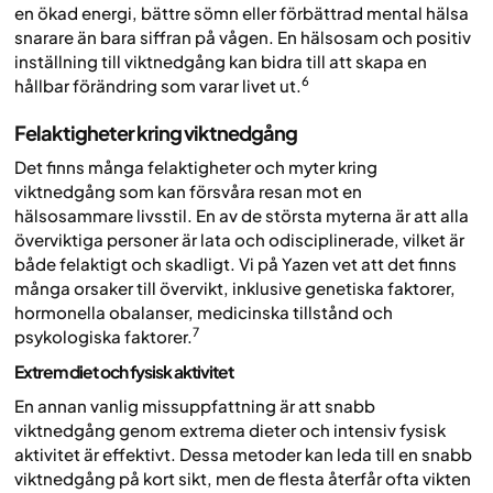
en ökad energi, bättre sömn eller förbättrad mental hälsa
snarare än bara siffran på vågen. En hälsosam och positiv
inställning till viktnedgång kan bidra till att skapa en
6
hållbar förändring som varar livet ut.
Felaktigheter kring viktnedgång
Det finns många felaktigheter och myter kring
viktnedgång som kan försvåra resan mot en
hälsosammare livsstil. En av de största myterna är att alla
överviktiga personer är lata och odisciplinerade, vilket är
både felaktigt och skadligt. Vi på Yazen vet att det finns
många orsaker till övervikt, inklusive genetiska faktorer,
hormonella obalanser, medicinska tillstånd och
7
psykologiska faktorer.
Extrem diet och fysisk aktivitet
En annan vanlig missuppfattning är att snabb
viktnedgång genom extrema dieter och intensiv fysisk
aktivitet är effektivt. Dessa metoder kan leda till en snabb
viktnedgång på kort sikt, men de flesta återfår ofta vikten