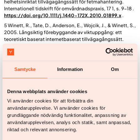
helhetsinriktat tillvägagångssätt för fetmahantering.
Internationell tidskrift för omvårdnadspraxis
, 17 1, s. 9-18 .
https://doi.org/10.1111/j.1440-172X.2010.01899.x
.
5 Winett, R., Tate, D., Anderson, E., Wojcik, J., & Winett, S.,
2005. Långsiktig förebyggande av viktuppgång: ett
teoretiskt baserat internetbaserat tillvägagångssätt.
Förebyggande medicin
, 41 2, pp. 629-41 .
https://doi.org/10.1016/J.YPMED.2004.12.005
.
6 Nijamkin, M., Campa, A., Sosa, J., Baum, M., Himburg,
Samtycke
Information
Om
S., & Johnson, P., 2012. Omfattande utbildning om kost
och livsstil förbättrar viktminskning och fysisk aktivitet
hos latinamerikaner efter magsäcksoperation: en
randomiserad kontrollerad studie.
Journal of the Academy
Denna webbplats använder cookies
of Nutrition and Dietetics
, 112 3, pp. 382-90 .
Vi använder cookies för att förbättra din
https://doi.org/10.1016/j.jada.2011.10.023
.
användarupplevelse. Vi använder cookies för
7 Jessen-Winge, C., Ilvig, P., Thilsing, T., Lee, K., Fritz, H.,
grundläggande nödvändig funktionalitet, anpassning av
& Christensen, J., 2020. Hälso- och sjukvårdspersonals
användarupplevelsen, analys och statik, samt anpassad,
uppfattningar om viktminskningsprogram och
riktad och relevant annonsering.
rekommendationer för framtida implementering: en