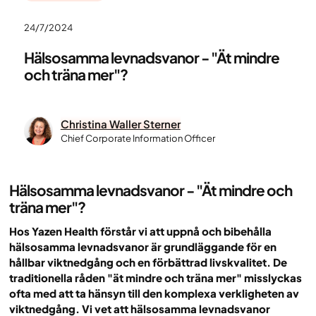
24/7/2024
Hälsosamma levnadsvanor - "Ät mindre
och träna mer"?
Christina Waller Sterner
Chief Corporate Information Officer
Hälsosamma levnadsvanor - "Ät mindre och
träna mer"?
Hos Yazen Health förstår vi att uppnå och bibehålla
hälsosamma levnadsvanor är grundläggande för en
hållbar viktnedgång och en förbättrad livskvalitet. De
traditionella råden "ät mindre och träna mer" misslyckas
ofta med att ta hänsyn till den komplexa verkligheten av
viktnedgång. Vi vet att hälsosamma levnadsvanor