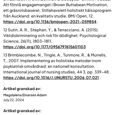
Att förstå engagemanget i Brown Buttabean Motivation,
ett gräsrotsbaserat, Stillahavslett holistiskt hälsoprogram
från Auckland: en kvalitativ studie.
BMJ Open
, 12.
https://doi.org/10.1136/bmjopen-2021-059854
.
12 Sutin, A. R., Stephan, Y., & Terracciano, A. (2015).
Viktdiskriminering och risk för dödlighet. Psychological
Science, 26(11), 1803-1811.
https://doi.org/10.1177/0956797615601103
13 Brimblecombe, N., Tingle, A., Tunmore, R., & Murrells,
T., 2007. Implementering av holistiska metoder inom
psykiatrisk omvårdnad: en nationell konsultation.
International journal of nursing studies
, 44 3, pp. 339-48 .
https://doi.org/10.1016/J.IJNURSTU.2006.07.021
.
Artikel granskad av:
Magdalena Einarsen Adam
July 22, 2024
Artikel granskad av: