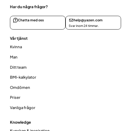
Har du några frågor?
Chatta med oss
help@yazen.com
Svar inom 24 timmar.
Vår tjänst
Kvinna
Man
Ditt team
BMI-kalkylator
Omdömen
Priser
Vanliga frågor
Knowledge
Kunskap & inspiration