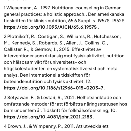
1 Wiesemann, A., 1997. Nutritional counseling in German
general practices: a holistic approach..
Den amerikanska
tidskriften för klinisk nutrition
, 65 6 Suppl, s. 1957S-1962S .
https://doi.org/10.1093/AJCN/65.6.1957S
.
2 Plotnikoff, R., Costigan, S., Williams, R., Hutchesson,
M., Kennedy, S., Robards, S., Allen, J., Collins, C.,
Callister, R., & Germov, J., 2015. Effektivitet av
interventioner som riktar sig mot fysisk aktivitet, nutrition
och hälsosam vikt för universitets- och
högskolestudenter: en systematisk översikt och meta-
analys.
Den internationella tidskriften för
beteendenutrition och fysisk aktivitet
, 12.
https://doi.org/10.1186/s12966-015-0203-7
.
3 Setyawan, F., & Lestari, R., 2021. Helhetsinriktade och
omfattande metoder för att förbättra näringsstatusen hos
barn under fem år.
Tidskrift för folkhälsoforskning
, 10.
https://doi.org/10.4081/jphr.2021.2183
.
4 Brown, J., & Wimpenny, P., 2011. Att utveckla ett