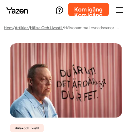
Kom igång
Kom igång
Hem
Artiklar
Hälsa Och Livsstil
Hälsosamma Levnadsvanor - "Ät Mindre Och Träna Mer"?
Hälsa och livsstil