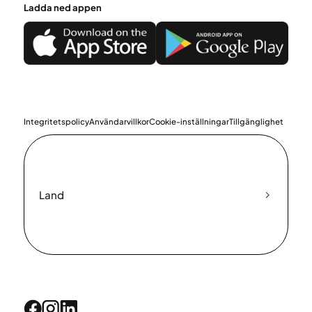
Ladda ned appen
Integritetspolicy
Användarvillkor
Cookie-inställningar
Tillgänglighet
Land