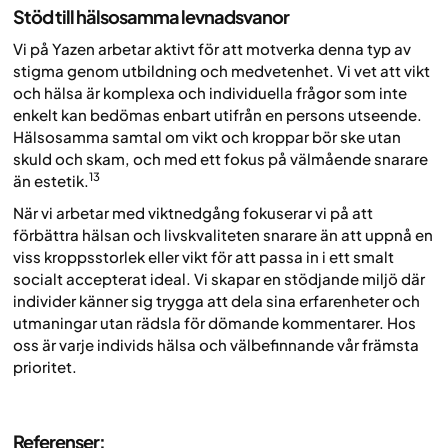
Stöd till hälsosamma levnadsvanor
Vi på Yazen arbetar aktivt för att motverka denna typ av
stigma genom utbildning och medvetenhet. Vi vet att vikt
och hälsa är komplexa och individuella frågor som inte
enkelt kan bedömas enbart utifrån en persons utseende.
Hälsosamma samtal om vikt och kroppar bör ske utan
skuld och skam, och med ett fokus på välmående snarare
13
än estetik.
När vi arbetar med viktnedgång fokuserar vi på att
förbättra hälsan och livskvaliteten snarare än att uppnå en
viss kroppsstorlek eller vikt för att passa in i ett smalt
socialt accepterat ideal. Vi skapar en stödjande miljö där
individer känner sig trygga att dela sina erfarenheter och
utmaningar utan rädsla för dömande kommentarer. Hos
oss är varje individs hälsa och välbefinnande vår främsta
prioritet.
Referenser: