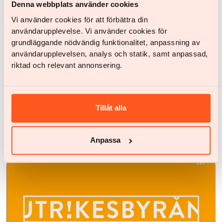
Denna webbplats använder cookies
Vi använder cookies för att förbättra din
användarupplevelse. Vi använder cookies för
grundläggande nödvändig funktionalitet, anpassning av
användarupplevelsen, analys och statik, samt anpassad,
riktad och relevant annonsering.
Patientberättelser - artikel
Tillåt alla
Jills väg till en bestående hälsosam vikt!
Jag har äntligen hittat något som fungerar.
Anpassa