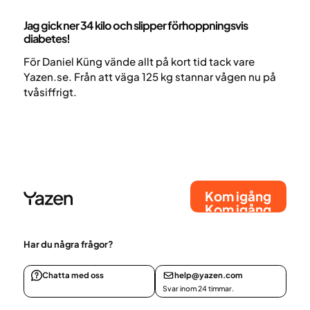
Patientberättelser - artikel
Jag gick ner 34 kilo och slipper förhoppningsvis
diabetes!
För Daniel Küng vände allt på kort tid tack vare
Yazen.se. Från att väga 125 kg stannar vågen nu på
tvåsiffrigt.
Kom igång
Kom igång
Har du några frågor?
Chatta med oss
help@yazen.com
Svar inom 24 timmar.