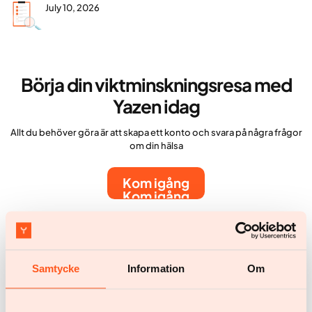
July 10, 2026
Börja din viktminskningsresa med
Yazen idag
Allt du behöver göra är att skapa ett konto och svara på några frågor
om din hälsa
Kom igång
Kom igång
Fler artiklar
Samtycke
Information
Om