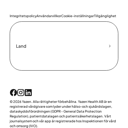
Integritetspolicy
Användarvillkor
Cookie-inställningar
Tillgänglighet
Land
© 2026 Yazen. Alla rättigheter förbehållna. Yazen Health AB är en
registrerad vårdgivare som lyder under hälso-och sjukårdslagen,
dataskyddsförordningen (GDPR - General Data Protection
Regulation), patientdatalagen och patientsäkerhetslagen. Vårt
journalsystem och vår app är registrerade hos Inspektionen för vård
och omsorg (IVO).