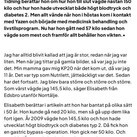
Tidning berättar hon om hur hon till slut vägde nästan 150
kilo och hur hon hade utvecklat både högt blodtryck och
diabetes 2. Men allt vände när hon i höstas kom i kontakt
med Yazen och började med medicinsk behandling och
livstilsprogram. Nu har hon gått ned 57 kilo sedan hon
vägde som mest och framför allt behåller hon vikten.
•
Jag har alltid blivit kallad att jag är stor, redan när jag var
liten. Men när jag tittar på gamla bilder, så var jag ju inte
det. Min mamma gav mig KP20 när det kom ut, då var jag
11 år. Det var typ som Nutrilett, jätteäckligt var det. Sedan
har det fortsatt. Jag blev bara större och större och större.
Som värst vägde jag 145,5 kilo, säger Elisabeth från
Edsbro utanför Norrtälje.
Elisabeth berättar i artikeln att hon har bantat på olika sätt
i 50 år. Hon kunde gå ned 20 kilo, men så gå upp dem lika
fort igen. År 2009 vägde hon 145,5 kilo och hon hade
utvecklat högt blodtryck och diabetes typ 2. Då fick hon
en gastric bypass-operation. Hon gick ner 50 kilo. Och