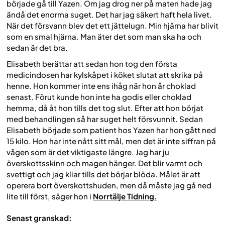
började gå till Yazen. Om jag drog ner på̊ maten hade jag
ändå det enorma suget. Det har jag säkert haft hela livet.
När det försvann blev det ett jättelugn. Min hjärna har blivit
som en smal hjärna. Man äter det som man ska ha och
sedan är det bra.
Elisabeth berättar att sedan hon tog den första
medicindosen har kylskåpet i köket slutat att skrika på
henne. Hon kommer inte ens ihåg när hon år choklad
senast. Förut kunde hon inte ha godis eller choklad
hemma, då åt hon tills det tog slut. Efter att hon börjat
med behandlingen så har suget helt försvunnit. Sedan
Elisabeth började som patient hos Yazen har hon gått ned
15 kilo. Hon har inte nått sitt mål, men det är inte siffran på
vågen som är det viktigaste längre. Jag har ju
överskottsskinn och magen hänger. Det blir varmt och
svettigt och jag kliar tills det börjar blöda. Målet är att
operera bort överskottshuden, men då måste jag gå ned
lite till först, säger hon i
Norrtälje Tidning.
Senast granskad: