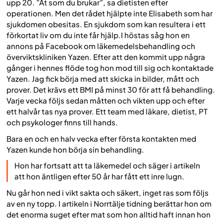
upp 20. ”Ät som du brukar”, sa dietisten efter
operationen. Men det rådet hjälpte inte Elisabeth som har
sjukdomen obesitas. En sjukdom som kan resultera i ett
förkortat liv om du inte får hjälp.I höstas såg hon en
annons på Facebook om läkemedelsbehandling och
överviktskliniken Yazen. Efter att den kommit upp några
gånger i hennes flöde tog hon mod till sig och kontaktade
Yazen. Jag fick börja med att skicka in bilder, mått och
prover. Det krävs ett BMI på minst 30 för att få behandling.
Varje vecka följs sedan måtten och vikten upp och efter
ett halvår tas nya prover. Ett team med läkare, dietist, PT
och psykologer finns till hands.
Bara en och en halv vecka efter första kontakten med
Yazen kunde hon börja sin behandling.
Hon har fortsatt att ta läkemedel och säger i artikeln
att hon äntligen efter 50 år har fått ett inre lugn.
Nu går hon ned i vikt sakta och säkert, inget ras som följs
av en ny topp. I artikeln i Norrtälje tidning berättar hon om
det enorma suget efter mat som hon alltid haft innan hon