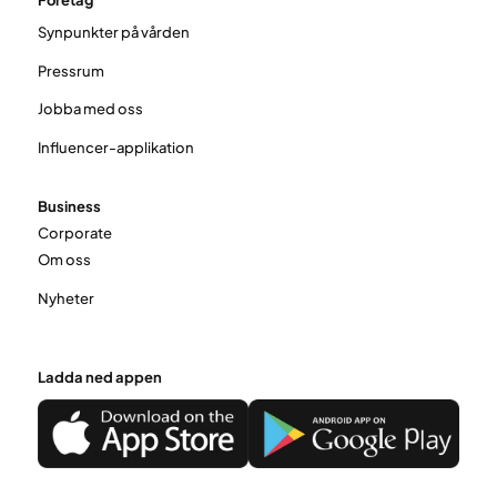
Synpunkter på vården
Pressrum
Jobba med oss
Influencer-applikation
Business
Corporate
Om oss
Nyheter
Ladda ned appen