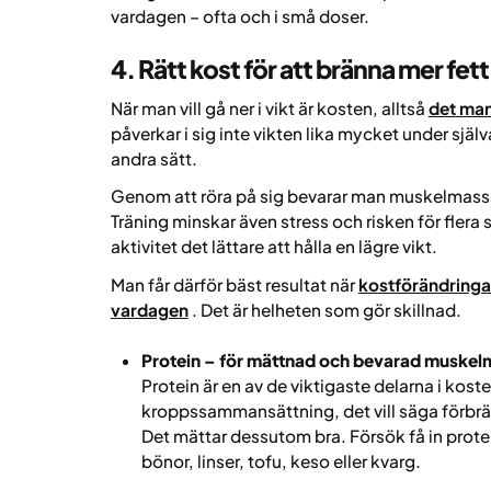
vardagen – ofta och i små doser.
4. Rätt kost för att bränna mer fett
När man vill gå ner i vikt är kosten, alltså
det man
påverkar i sig inte vikten lika mycket under själ
andra sätt.
Genom att röra på sig bevarar man muskelmassa,
Träning minskar även stress och risken för flera
aktivitet det lättare att hålla en lägre vikt.
Man får därför bäst resultat när
kostförändringa
vardagen
. Det är helheten som gör skillnad.
Protein – för mättnad och bevarad muske
Protein är en av de viktigaste delarna i kosten
kroppssammansättning, det vill säga förbrä
Det mättar dessutom bra. Försök få in protein 
bönor, linser, tofu, keso eller kvarg.