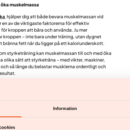
ch öka muskelmassa
cka
hjälper dig att både bevara muskelmassan vid
n av de viktigaste faktorerna för effektiv
 för kroppen att bära och använda. Ju mer
ar kroppen – inte bara under träning, utan dygnet
t bränna fett när du ligger på ett kaloriunderskott.
inom styrketräning kan muskelmassan till och med öka
a olika sätt att styrketräna – med vikter, maskiner,
ch så länge du belastar musklerna ordentligt och
esultat.
v de mest effektiva verktygen för att förbättra
v flera studier visar att styrketräning kan minska
bevaras eller ökar, vilket ger bättre långsiktiga
Information
ng
cookies
rketräning och viktigt för det kardiovaskulära