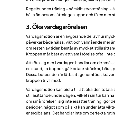
Regelbunden träning – särskilt styrketräning – ä
hålla ämnesomsättningen uppe och få en mer st
3. Öka vardagsrörelsen
Vardagsmotion är en avgörande del av hur myck
påverkar både hälsa, vikt och välmående mer än
om resten av tiden består av mycket stillasittan
Kroppen mår bäst av att vara i rörelse ofta, int
Att röra sig mer i vardagen handlar om de små s
en stund, ta trappor, gå kortare sträckor, bära, pl
Dessa beteenden är lätta att genomföra, kräver 
kroppen trivs med.
Vardagsmotion kan bidra till att öka den tota
stillasittande under dagen, vilket i sin tur kan 
om små rörelser i sig inte ersätter träning, gör 
perioder, något som på sikt kan underlätta viktre
energibalans. Det handlar inte om perfekta rutiner