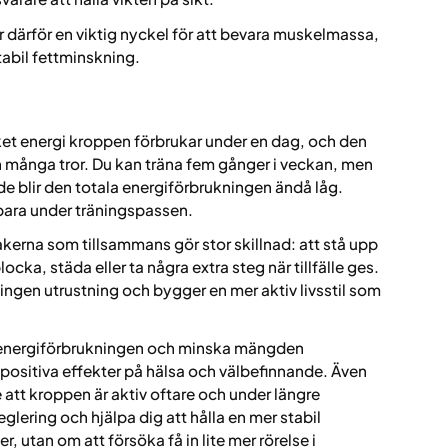
r därför en viktig nyckel för att bevara muskelmassa,
abil fettminskning.
et energi kroppen förbrukar under en dag, och den
 många tror. Du kan träna fem gånger i veckan, men
de blir den totala energiförbrukningen ändå låg.
e bara under träningspassen.
akerna som tillsammans gör stor skillnad: att stå upp
ocka, städa eller ta några extra steg när tillfälle ges.
ingen utrustning och bygger en mer aktiv livsstil som
la energiförbrukningen och minska mängden
ha positiva effekter på hälsa och välbefinnande. Även
de att kroppen är aktiv oftare och under längre
glering och hjälpa dig att hålla en mer stabil
, utan om att försöka få in lite mer rörelse i