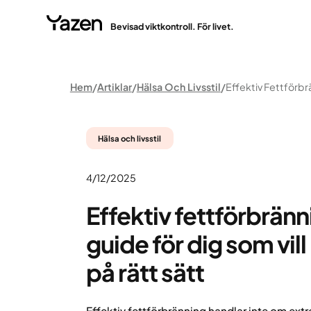
Bevisad viktkontroll. För livet.
Hem
Artiklar
Hälsa Och Livsstil
Hälsa och livsstil
4/12/2025
Effektiv fettförbränn
guide för dig som vill
på rätt sätt
Effektiv fettförbränning handlar inte om ex