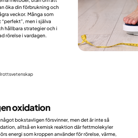
an öka din förbrukning och
 några veckor. Många som
lt “perfekt”, men i själva
h hållbara strategier och i
d rörelse i vardagen.
idrottsvetenskap
gen oxidation
t något bokstavligen försvinner, men det är inte så
dation, alltså en kemisk reaktion där fettmolekyler
görs energi som kroppen använder för rörelse, värme,