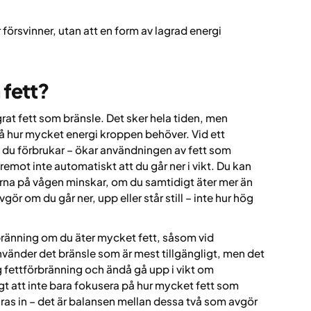
r försvinner, utan att en form av lagrad energi
 fett?
rat fett som bränsle. Det sker hela tiden, men
 hur mycket energi kroppen behöver. Vid ett
än du förbrukar – ökar användningen av fett som
emot inte automatiskt att du går ner i vikt. Du kan
orna på vågen minskar, om du samtidigt äter mer än
ör om du går ner, upp eller står still – inte hur hög
bränning om du äter mycket fett, såsom vid
vänder det bränsle som är mest tillgängligt, men det
g fettförbränning och ändå gå upp i vikt om
igt att inte bara fokusera på hur mycket fett som
ras in – det är balansen mellan dessa två som avgör