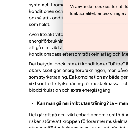
systemet. Promenader, cykling, löpning eller s
Vi använder cookies för att 
konditionen och ger extra kaloriförbränning so
funktionalitet, anpassning a
också att konditionsträning är smidigt eftersom
som helst.
Även lite aktivitet är bättre än inget. Korta pass
energiförbrukningen, stressnivåerna och hur lätt 
att gå ner i vikt är den som faktiskt blir av – och
konditionspass eftersom tröskeln är låg och å
Det betyder dock inte att kondition är ”bättre” 
ökar visserligen energiförbrukningen, men påve
som styrketräning.
En kombination av båda ger 
viktkontroll: styrketräning för muskelmassa oc
blodcirkulation och extra energiåtgång.
Kan man gå ner i vikt utan träning? Ja – men
Det går att gå ner i vikt enbart genom kostförän
risken större att kroppen förlorar mer muskelma
att energiförbrukningen minskar, vilket gör det sv