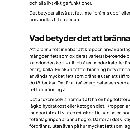
och alla livsviktiga funktioner.
Det betyder alltså att fett inte ”bränns upp” elle
omvandlas till en annan.
Vad betyder det att bränna
Att bränna fett innebär att kroppen använder lag
mängden fett som oxideras varierar beroende på
kaloriunderskott – när du äter mindre kalorier 
energikälla. En ökad fettförbränning betyder där
använda mycket fett som bränsle utan att siffr
du förbrukar. Det är alltså energibalansen som avg
fettförbränning är.
Det är exempelvis normalt att ha en hög fettför
lågkolhydratkost eller ketogen diet. Kroppen an
innebär inte att vikten minskar. Du kan ha en hö
fettinlagringen är ännu högre. Därför är det vikt
förbränns, utan även på hur mycket fett som lag