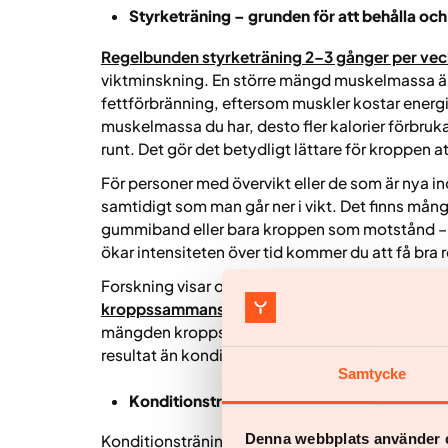
Styrketräning – grunden för att behålla o
Regelbunden styrketräning 2–3 gånger per ve
viktminskning. En större mängd muskelmassa är e
fettförbränning, eftersom muskler kostar energi
muskelmassa du har, desto fler kalorier förbruk
runt. Det gör det betydligt lättare för kroppen at
För personer med övervikt eller de som är nya 
samtidigt som man går ner i vikt. Det finns mång
gummiband eller bara kroppen som motstånd – o
ökar intensiteten över tid kommer du att få bra r
Forskning visar också att
styrketräning är ett a
kroppssammansättningen.
En stor genomgång a
mängden kroppsfett samtidigt som muskelmassan 
resultat än konditionsträning ensam.
Samtycke
Konditionsträning – extra energi­förbrukni
Denna webbplats använder 
Konditionsträning är ett bra komplement till sty