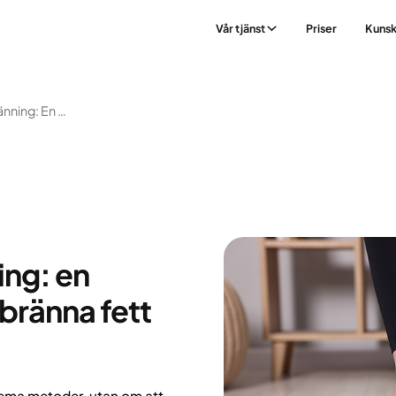
Vår tjänst
Priser
Kuns
Effektiv Fettförbränning: En Guide För Dig Som Vill Bränna Fett På Rätt Sätt
ing: en
 bränna fett
trema metoder, utan om att