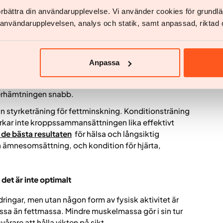
nabb gång ökar energiförbrukningen, förbättrar
förbättra din användarupplevelse. Vi använder cookies för grund
m på sikt stöttar viktminskningen. Många tycker
v användarupplevelsen, analys och statik, samt anpassad, riktad 
 den är lätt att anpassa och kan göras nästan var
 under dagen kan göra stor skillnad för
Anpassa
du håller fast vid din kost. Den bästa träningen för
 här vinner ofta promenader, cykling eller lättare
terhämtningen snabb.
än styrketräning för fettminskning. Konditionsträning
rkar inte kroppssammansättningen lika effektivt
de bästa resultaten
för hälsa och långsiktig
h ämnesomsättning, och kondition för hjärta,
 det är inte optimalt
dringar, men utan någon form av fysisk aktivitet är
ssa än fettmassa. Mindre muskelmassa gör i sin tur
årare att hålla vikten på sikt.