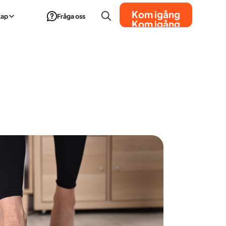
Kom igång
kap
Fråga oss
Kom igång