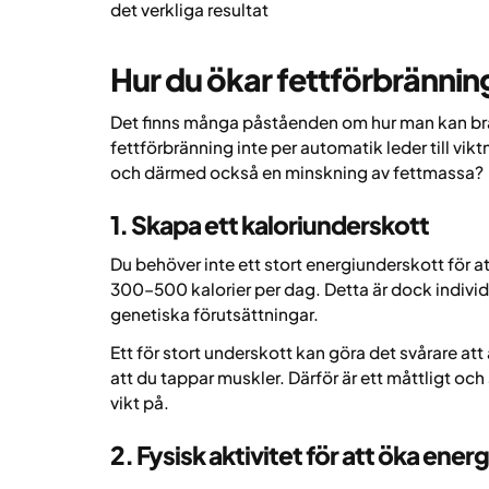
det verkliga resultat
Hur du ökar fettförbränning
Det finns många påståenden om hur man kan brä
fettförbränning inte per automatik leder till vik
och därmed också en minskning av fettmassa?
1. Skapa ett kaloriunderskott
Du behöver inte ett stort energiunderskott för att
300–500 kalorier per dag. Detta är dock individu
genetiska förutsättningar.
Ett för stort underskott kan göra det svårare att ät
att du tappar muskler. Därför är ett måttligt och 
vikt på.
2. Fysisk aktivitet för att öka ene