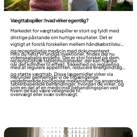
Medicin
Vægttabspiller: hvad virker egentlig?
Markedet for vægttabspiller er stort og fyldt med
dristige påstande om hurtige resultater. Det er
vigtigt at forstå forskellen mellem håndkøbstilskud
og receptpligtig medicin med dokumenteret
‍Hvis du helst vil undgå injektioner, findes der nu
videnskabelig evidens. Der er stor forskel på dem,
receptpligtige tabletmuligheder, der kan hjælpe
når det kommer til effekt, sikkerhed og regulering.
med at regulere appetitten, reducere energiindtaget
og støtte vægttab. Disse lægemidler virker via
Herunder gennemgår vi de tilgængelige
veldefinerede biologiske mekanismer og anvendes
tabletbaserede behandlinger, hvordan de virker, og
som en del af en medicinsk behandlingsplan ved
hvem de kan være velegnede til.
overvægt eller svær overvægt.