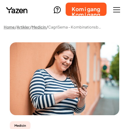
Kom i gang
Kom i gang
Home
Artikler
Medicin
CagriSema – Kombinationsbehandling Under Udvikling Til Vægttab
Medicin