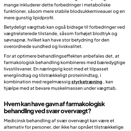
mange inkluderer dette forbedringer i metaboliske
funktioner, såsom mere stabile blodsukkerniveauer og en
mere gunstig lipidprofil.
Betydeligt vægttab kan også bidrage til forbedringer ved
vægtrelaterede tilstande, såsom forhøjet blodtryk og
søvnapnø, hvilket kan have stor betydning for den
overordnede sundhed og livskvalitet.
For at optimere behandlingseffekten anbefales det, at
farmakologisk behandling kombineres med bæredygtige
livsstilsvaner. En næringsrig kost med et tilpasset
energiindtag og tilstrækkeligt proteinindtag, i
kombination med regelmæssig
styrketræning
, kan
hjælpe med at bevare muskelmassen under vægttab.
Hvem kan have gavn af farmakologisk
behandling ved svær overvægt?
Medicinsk behandling af svær overvægt kan være et
alternativ for personer, der ikke har opnået tilstrækkelige