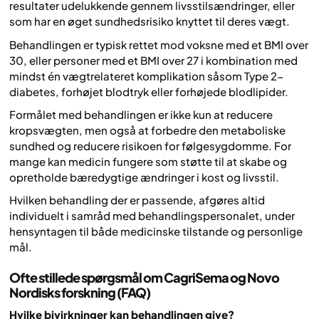
resultater udelukkende gennem livsstilsændringer, eller
som har en øget sundhedsrisiko knyttet til deres vægt.
Behandlingen er typisk rettet mod voksne med et BMI over
30, eller personer med et BMI over 27 i kombination med
mindst én vægtrelateret komplikation såsom Type 2-
diabetes, forhøjet blodtryk eller forhøjede blodlipider.
Formålet med behandlingen er ikke kun at reducere
kropsvægten, men også at forbedre den metaboliske
sundhed og reducere risikoen for følgesygdomme. For
mange kan medicin fungere som støtte til at skabe og
opretholde bæredygtige ændringer i kost og livsstil.
Hvilken behandling der er passende, afgøres altid
individuelt i samråd med behandlingspersonalet, under
hensyntagen til både medicinske tilstande og personlige
mål.
Ofte stillede spørgsmål om CagriSema og Novo
Nordisks forskning (FAQ)
Hvilke bivirkninger kan behandlingen give?