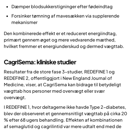
Dæmper blodsukkerstigninger efter fødeindtag
Forsinker tømning af mavesækken via supplerende
mekanismer
Den kombinerede effekt er et reduceret energiindtag,
primært gennem øget og mere vedvarende mæthed,
hvilket fremmer et energiunderskud og dermed vægttab.
CagriSema: kliniske studier
Resultater fra de store fase 3-studier, REDEFINE 1 og
REDEFINE 2, offentliggjort i
New England Journal of
Medicine
, viser, at CagriSema kan bidrage til betydeligt
vægttab hos personer med overvægt eller svær
overvægt.
I REDEFINE 1, hvor deltagerne ikke havde Type 2-diabetes,
blev der observeret et gennemsnitligt vægttab på cirka 20
% efter 68 ugers behandling. Effekten af kombinationen
af semaglutid og cagrilintid var mere udtalt end med de