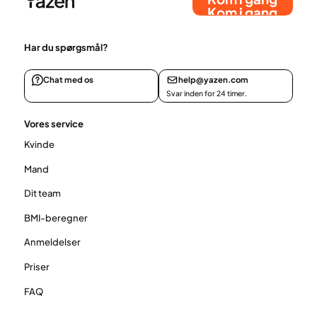
Kom i gang
Har du spørgsmål?
Chat med os
help@yazen.com
Svar inden for 24 timer.
Vores service
Kvinde
Mand
Dit team
BMI-beregner
Anmeldelser
Priser
FAQ