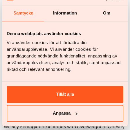
Studierne er gennemført over 68 uger og inkluderer
tilsammen flere tusinde deltagere:
Samtycke
Information
Om
REDEFINE 1 inkluderede personer med overvægt eller
svær overvægt uden Type 2-diabetes
Denna webbplats använder cookies
REDEFINE 2 inkluderede personer med overvægt eller
svær overvægt med Type 2-diabetes
Vi använder cookies för att förbättra din
användarupplevelse. Vi använder cookies för
I begge studier blev CagriSema sammenlignet med
grundläggande nödvändig funktionalitet, anpassning av
placebo, og i REDEFINE 1 også med de enkelte
användarupplevelsen, analys och statik, samt anpassad,
komponenter (semaglutid og cagrilintid).
riktad och relevant annonsering.
Resultaterne viser, at behandlingen fører til tydeligt
vægttab og forbedringer i metaboliske parametre.
Kombinationen af to hormonelle virkningsmekanismer kan
give større effekt end individuelle behandlinger.
Tillåt alla
Kilder
Anpassa
The New England Journal of Medicine (NEJM).
Once-
Weekly Semaglutide in Adults with Overweight or Obesity