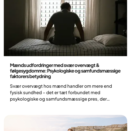
Medicin
Mænds udfordringer med svær overvægt &
følgesygdomme: Psykologiske og samfundsmæssige
faktorers betydning
Svær overvægt hos mænd handler om mere end
fysisk sundhed – det er tæt forbundet med
psykologiske og samfundsmæssige pres, der
former adfærd, selvbillede og generelt velvære.