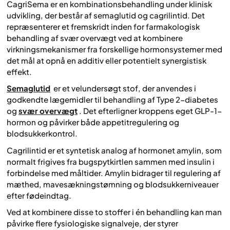
CagriSema er en kombinationsbehandling under klinisk
udvikling, der består af semaglutid og cagrilintid. Det
repræsenterer et fremskridt inden for farmakologisk
behandling af svær overvægt ved at kombinere
virkningsmekanismer fra forskellige hormonsystemer med
det mål at opnå en additiv eller potentielt synergistisk
effekt.
Semaglutid
er et velundersøgt stof, der anvendes i
godkendte lægemidler til behandling af Type 2-diabetes
og
svær overvægt
. Det efterligner kroppens eget GLP-1-
hormon og påvirker både appetitregulering og
blodsukkerkontrol.
Cagrilintid er et syntetisk analog af hormonet amylin, som
normalt frigives fra bugspytkirtlen sammen med insulin i
forbindelse med måltider. Amylin bidrager til regulering af
mæthed, mavesækningstømning og blodsukkerniveauer
efter fødeindtag.
Ved at kombinere disse to stoffer i én behandling kan man
påvirke flere fysiologiske signalveje, der styrer