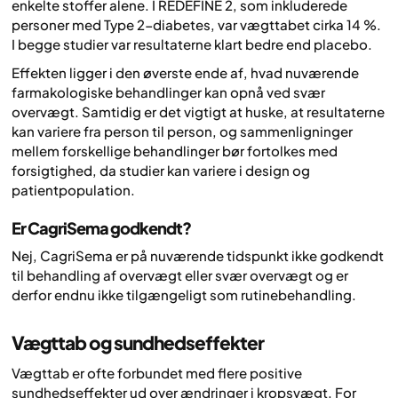
enkelte stoffer alene. I REDEFINE 2, som inkluderede
personer med Type 2-diabetes, var vægttabet cirka 14 %.
I begge studier var resultaterne klart bedre end placebo.
Effekten ligger i den øverste ende af, hvad nuværende
farmakologiske behandlinger kan opnå ved svær
overvægt. Samtidig er det vigtigt at huske, at resultaterne
kan variere fra person til person, og sammenligninger
mellem forskellige behandlinger bør fortolkes med
forsigtighed, da studier kan variere i design og
patientpopulation.
Er CagriSema godkendt?
Nej, CagriSema er på nuværende tidspunkt ikke godkendt
til behandling af overvægt eller svær overvægt og er
derfor endnu ikke tilgængeligt som rutinebehandling.
Vægttab og sundhedseffekter
Vægttab er ofte forbundet med flere positive
sundhedseffekter ud over ændringer i kropsvægt. For