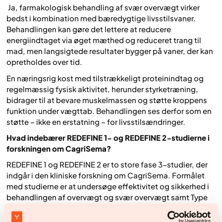
Ja, farmakologisk behandling af svær overvægt virker
bedst i kombination med bæredygtige livsstilsvaner.
Behandlingen kan gøre det lettere at reducere
energiindtaget via øget mæthed og reduceret trang til
mad, men langsigtede resultater bygger på vaner, der kan
opretholdes over tid.
En næringsrig kost med tilstrækkeligt proteinindtag og
regelmæssig fysisk aktivitet, herunder styrketræning,
bidrager til at bevare muskelmassen og støtte kroppens
funktion under vægttab. Behandlingen ses derfor som en
støtte – ikke en erstatning – for livsstilsændringer.
Hvad indebærer REDEFINE 1- og REDEFINE 2-studierne i
forskningen om CagriSema?
REDEFINE 1 og REDEFINE 2 er to store fase 3-studier, der
indgår i den kliniske forskning om CagriSema. Formålet
med studierne er at undersøge effektivitet og sikkerhed i
behandlingen af overvægt og svær overvægt samt Type
2-diabetes.