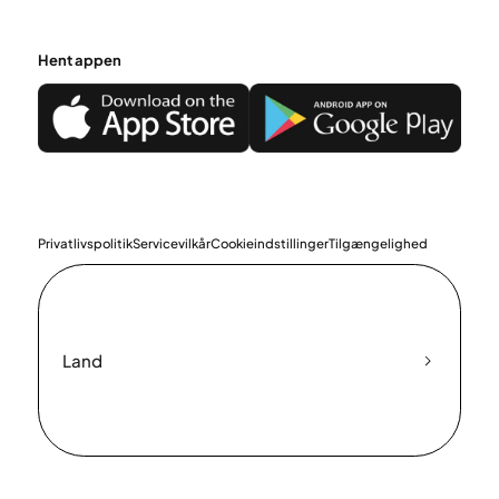
Hent appen
Privatlivspolitik
Servicevilkår
Cookieindstillinger
Tilgængelighed
Land