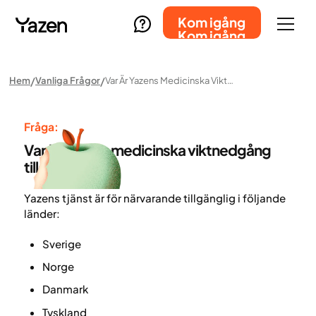
Kom igång
Kom igång
Hem
Vanliga Frågor
Var Är Yazens Medicinska Viktnedgång Tillgänglig?
Fråga:
Var är Yazens medicinska viktnedgång
tillgänglig?
Yazens tjänst är för närvarande tillgänglig i följande
länder:
Sverige
Norge
Danmark
Tyskland