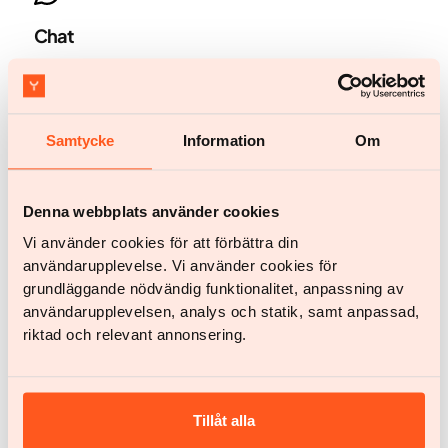
Chat
Start chat
Samtycke
Information
Om
Denna webbplats använder cookies
Kom igång
Vi använder cookies för att förbättra din
Kom igång
användarupplevelse. Vi använder cookies för
grundläggande nödvändig funktionalitet, anpassning av
Har du några frågor?
användarupplevelsen, analys och statik, samt anpassad,
riktad och relevant annonsering.
Chatta med oss
help@yazen.com
Svar inom 24 timmar.
Vår tjänst
Tillåt alla
Kvinna