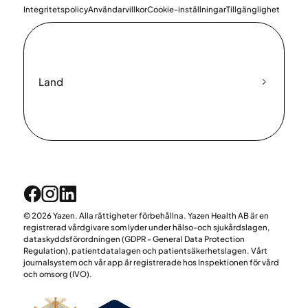
Integritetspolicy
Användarvillkor
Cookie-inställningar
Tillgänglighet
Land
© 2026 Yazen. Alla rättigheter förbehållna. Yazen Health AB är en
registrerad vårdgivare som lyder under hälso-och sjukårdslagen,
dataskyddsförordningen (GDPR - General Data Protection
Regulation), patientdatalagen och patientsäkerhetslagen. Vårt
journalsystem och vår app är registrerade hos Inspektionen för vård
och omsorg (IVO).