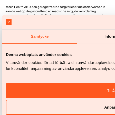
Yazen Health AB is een geregistreerde zorgverlener die onderworpen is
aan de wet op de gezondheid en medische zorg, de verordening
gegevensbescherming (AVG), de wet op de patiëntengegevens en de
wet op de patiëntveiligheid. Ons eigen systeem voor medische dossiers
en onze app is geregistreerd bij de Zweedse Inspectie voor de
Gezondheidszorg (IVO).
Samtycke
Infor
Denna webbplats använder cookies
Vi använder cookies för att förbättra din användarupplevels
funktionalitet, anpassning av användarupplevelsen, analys oc
Tillå
Anpa