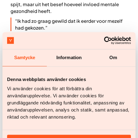
spijt, maar uit het besef hoeveel invloed mentale
gezondheid heeft.
“Ik had zo graag gewild dat ik eerder voor mezelf
had gekozen.”
Nu voelt hij zich lichter, niet alleen fysiek, maar
vooral mentaal. Hij heeft geleerd dat hij geen
excuses meer nodig heeft en dat verandering
Samtycke
Information
Om
mogelijk is, zolang hij het op zijn eigen manier mag
doen.
“Als je echt iets wilt, dan kan het.”
Denna webbplats använder cookies
Voor Jeffrey betekent Yazen niet alleen werken aan
Vi använder cookies för att förbättra din
gezondheid, maar vooral weer ruimte voelen om
användarupplevelse. Vi använder cookies för
zichzelf te zijn. Met vertrouwen, rust en energie. Zijn
grundläggande nödvändig funktionalitet, anpassning av
sparkle is niet zomaar terug, hij voelt zich eindelijk
användarupplevelsen, analys och statik, samt anpassad,
weer zichzelf.
riktad och relevant annonsering.
De patiënt in de video kan sinds de opname verder