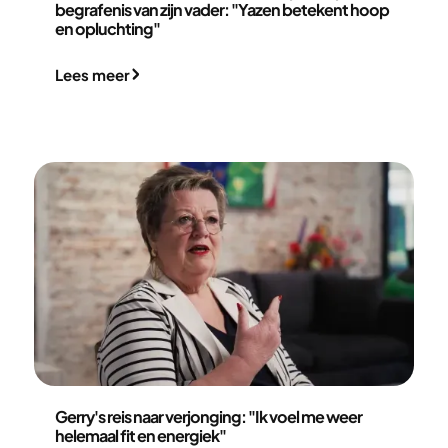
begrafenis van zijn vader: "Yazen betekent hoop
en opluchting"
Lees meer
Gerry Oerlemans
Gerry's reis naar verjonging: "Ik voel me weer
helemaal fit en energiek"