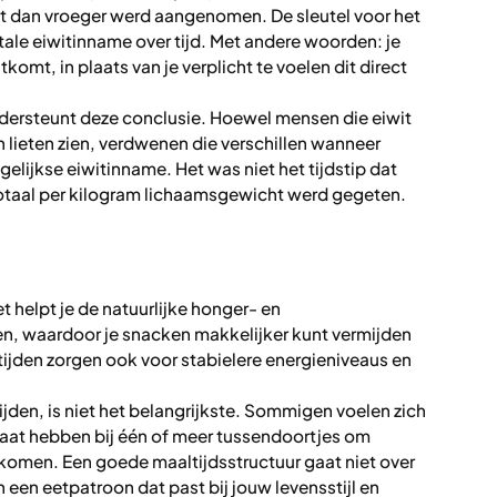
kt dan vroeger werd aangenomen. De sleutel voor het
le eiwitinname over tijd. Met andere woorden: je
komt, in plaats van je verplicht te voelen dit direct
ndersteunt deze conclusie. Hoewel mensen die eiwit
n lieten zien, verdwenen die verschillen wanneer
elijkse eiwitinname. Het was niet het tijdstip dat
 totaal per kilogram lichaamsgewicht werd gegeten.
 helpt je de natuurlijke honger- en
en, waardoor je snacken makkelijker kunt vermijden
jden zorgen ook voor stabielere energieniveaus en
ijden, is niet het belangrijkste. Sommigen voelen zich
 baat hebben bij één of meer tussendoortjes om
rkomen. Een goede maaltijdsstructuur gaat niet over
n een eetpatroon dat past bij jouw levensstijl en