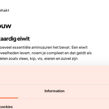
ehakt
bouw
taardig eiwit
oeveel essentiële aminozuren het bevat. Een eiwit
eveelheden levert, noem je compleet en dat geldt als
en zoals vlees, kip, vis, eieren en zuivel zijn
ng van soja, bevatten kleinere hoeveelheden van één
als onvolledig. Dit is zelden een probleem als je
uren uit verschillende voedingsmiddelen – zoals
n. Dat hoeft niet in dezelfde maaltijd te gebeuren.
Information
ke producten, wortelgroenten en voedingsrijke granen
minozuren binnen die je lichaam nodig heeft.
cookies