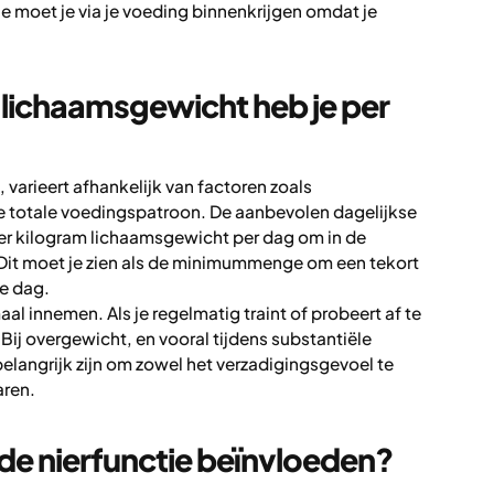
ie moet je via je voeding binnenkrijgen omdat je
 lichaamsgewicht heb je per
 varieert afhankelijk van factoren zoals
 je totale voedingspatroon. De aanbevolen dagelijkse
er kilogram lichaamsgewicht per dag om in de
. Dit moet je zien als de minimummenge om een tekort
ke dag.
al innemen. Als je regelmatig traint of probeert af te
 Bij overgewicht, en vooral tijdens substantiële
langrijk zijn om zowel het verzadigingsgevoel te
aren.
de nierfunctie beïnvloeden?