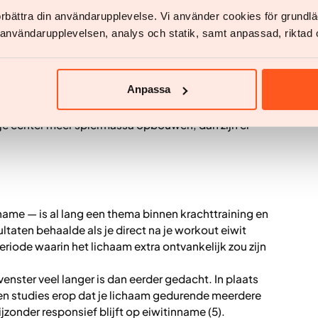
at echt?
förbättra din användarupplevelse. Vi använder cookies för grund
witten die in supplementen vaak worden gepromoot
v användarupplevelsen, analys och statik, samt anpassad, riktad 
ke effect op spiergroei is zeer beperkt. Deze
 ze meerdere essentiële aminozuren missen, waardoor
pbouwen of herstellen van spierweefsel (4).
Anpassa
speelt het wel een belangrijke rol in het lichaam. Het
aakbeen en bindweefsel bij elkaar houdt, en helpt
il je echter meer spiermassa opbouwen, dan zijn er
name — is al lang een thema binnen krachttraining en
taten behaalde als je direct na je workout eiwit
riode waarin het lichaam extra ontvankelijk zou zijn
enster veel langer is dan eerder gedacht. In plaats
jzen studies erop dat je lichaam gedurende meerdere
zonder responsief blijft op eiwitinname (5).