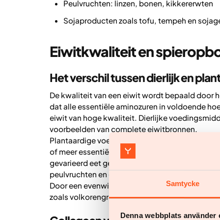
Peulvruchten: linzen, bonen, kikkererwten
Sojaproducten zoals tofu, tempeh en sojag
Eiwitkwaliteit en spierop
Het verschil tussen dierlijk en plan
De kwaliteit van een eiwit wordt bepaald door h
dat alle essentiële aminozuren in voldoende ho
eiwit van hoge kwaliteit. Dierlijke voedingsmiddel
voorbeelden van complete eiwitbronnen.
Plantaardige voedingsmiddelen, met uitzonderi
of meer essentiële aminozuren en gelden daarom 
gevarieerd eet gedurende de dag, omdat aminoz
peulvruchten en granen – elkaar kunnen aanvulle
Samtycke
Door een evenwichtige mix te eten van eiwitrij
zoals volkorengranen, krijg je alle essentiële a
Denna webbplats använder 