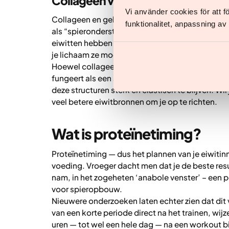
Collageen voor spieren – werkt d
Vi använder cookies för att 
Collageen en gelatine zijn voorbeelden van ei
funktionalitet, anpassning a
als “spierondersteunend”, maar hun daadwerkelij
eiwitten hebben een lage eiwitkwaliteit omdat
je lichaam ze moeilijk kan gebruiken voor het o
Hoewel collageen niet veel doet voor je spieren, 
fungeert als een soort steigerwerk dat huid, kr
deze structuren sterk en elastisch te blijven. W
veel betere eiwitbronnen om je op te richten.
Wat is proteïnetiming?
Proteïnetiming — dus het plannen van je eiwitin
voeding. Vroeger dacht men dat je de beste resul
nam, in het zogeheten ‘anabole venster’ – een pe
voor spieropbouw.
Nieuwere onderzoeken laten echter zien dat dit v
van een korte periode direct na het trainen, wi
uren — tot wel een hele dag — na een workout bij