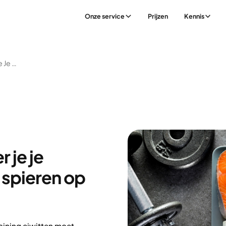
Onze service
Prijzen
Kennis
Maakt Het Uit Wanneer Je Je Eiwitten Inneemt Om Spieren Op Te Bouwen?
 je je
 spieren op
aining eiwitten moet