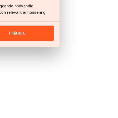
läggande nödvändig
och relevant annonsering.
Tillåt alla