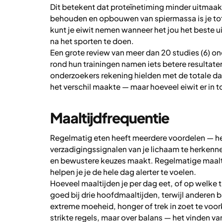
Dit betekent dat proteïnetiming minder uitmaa
behouden en opbouwen van spiermassa is je tota
kunt je eiwit nemen wanneer het jou het beste uit
na het sporten te doen.
Een grote review van meer dan 20 studies (6) o
rond hun trainingen namen iets betere resultate
onderzoekers rekening hielden met de totale dag
het verschil maakte — maar hoeveel eiwit er in
Maaltijdfrequentie
Regelmatig eten heeft meerdere voordelen — het
verzadigingssignalen van je lichaam te herkenn
en bewustere keuzes maakt. Regelmatige maalti
helpen je je de hele dag alerter te voelen.
Hoeveel maaltijden je per dag eet, of op welke t
goed bij drie hoofdmaaltijden, terwijl anderen
extreme moeheid, honger of trek in zoet te voo
strikte regels, maar over balans — het vinden va