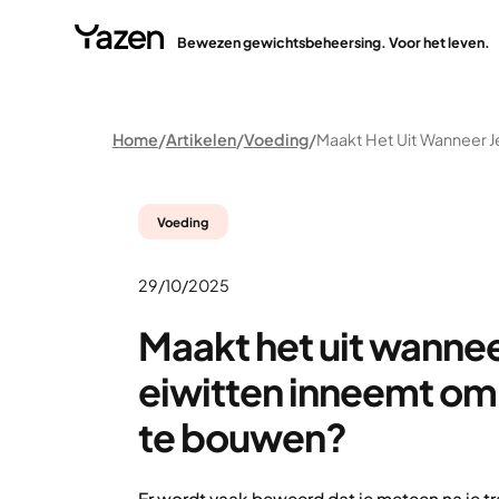
Bewezen gewichtsbeheersing. Voor het leven.
Home
Artikelen
Voeding
Voeding
29/10/2025
Maakt het uit wanneer
eiwitten inneemt om
te bouwen?
Er wordt vaak beweerd dat je meteen na je tr