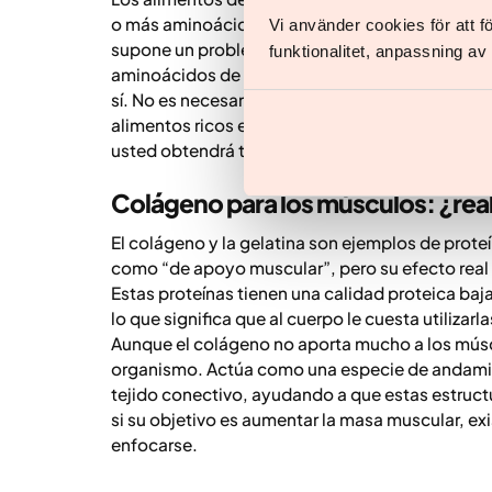
o más aminoácidos esenciales y, por ello, se co
Vi använder cookies för att 
supone un problema si usted lleva una alimentaci
funktionalitet, anpassning a
aminoácidos de distintos alimentos —como le
sí. No es necesario que esto ocurra en la mism
alimentos ricos en proteína, hortalizas de raíz y
usted obtendrá todos los aminoácidos esencial
Colágeno para los músculos: ¿re
El colágeno y la gelatina son ejemplos de pro
como “de apoyo muscular”, pero su efecto real 
Estas proteínas tienen una calidad proteica ba
lo que significa que al cuerpo le cuesta utilizarl
Aunque el colágeno no aporta mucho a los músc
organismo. Actúa como una especie de andamiaje 
tejido conectivo, ayudando a que estas estruct
si su objetivo es aumentar la masa muscular, ex
enfocarse.