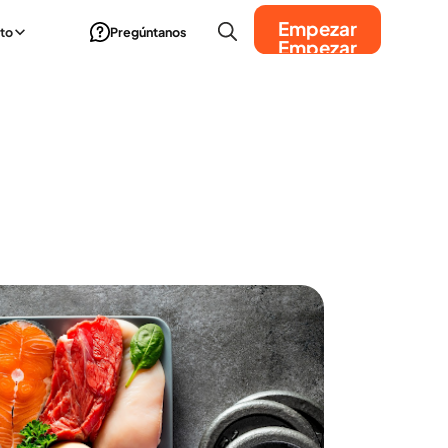
Empezar
to
Pregúntanos
Empezar