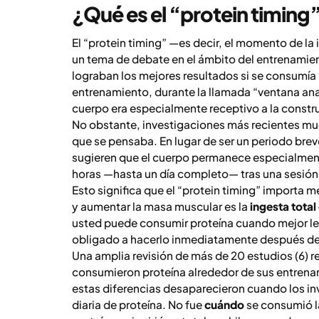
¿Qué es el “protein timing
El “protein timing” —es decir, el momento de l
un tema de debate en el ámbito del entrenamiento
lograban los mejores resultados si se consumí
entrenamiento, durante la llamada “ventana ana
cuerpo era especialmente receptivo a la constr
No obstante, investigaciones más recientes mu
que se pensaba. En lugar de ser un periodo brev
sugieren que el cuerpo permanece especialmente
horas —hasta un día completo— tras una sesión 
Esto significa que el “protein timing” importa m
y aumentar la masa muscular es la
ingesta total
usted puede consumir proteína cuando mejor le 
obligado a hacerlo inmediatamente después de 
Una amplia revisión de más de 20 estudios (6) 
consumieron proteína alrededor de sus entrena
estas diferencias desaparecieron cuando los inv
diaria de proteína. No fue
cuándo
se consumió la