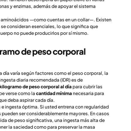
onas y enzimas, además de apoyar el sistema
e aminoácidos —como cuentas en un collar—. Existen
se consideran esenciales, lo que significa que
cuerpo no puede producirlos por sí mismo.
gramo de peso corporal
 día varía según factores como el peso corporal, la
a ingesta diaria recomendada (IDR) es de
kilogramo de peso corporal al día
para cubrir las
ebe verse como la
cantidad mínima
necesaria para
 que deba aspirar cada día.
 e ingesta óptima. Si usted entrena con regularidad
es pueden ser considerablemente mayores. En casos
da de peso significativa, una ingesta más alta de
ener la saciedad como para preservar la masa