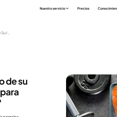
Nuestro servicio
Precios
Conocimien
¿Importa El Momento De Su Ingesta De Proteínas Para Desarrollar Músculo?
o de su
 para
?
r proteína