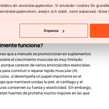
nsideran proteínas incompletas. Esto rara vez
förbättra din användarupplevelse. Vi använder cookies för grund
ón variada a lo largo del día, ya que los
v användarupplevelsen, analys och statik, samt anpassad, riktad 
gumbres y cereales— pueden complementarse entre
a comida. Al comer una mezcla equilibrada de
 cereales densos en nutrientes, como los integrales,
Anpassa
es que su cuerpo necesita.
almente funciona?
teínas que a menudo se promocionan en suplementos
sobre el crecimiento muscular es muy limitado.
ja porque carecen de varios aminoácidos esenciales,
as para construir o reparar tejido muscular (4).
ulos, sí desempeña un papel importante en el
que mantiene unidas la piel, el cartílago y el
uras conserven su fuerza y elasticidad. Sin embargo,
isten fuentes de proteína mucho mejores en las que