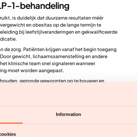
GLP-1-behandeling
kt, is duidelijk dat duurzame resultaten méér
ergewicht en obesitas op de lange termijn te
leiding bij leefstijlveranderingen en gekwalificeerde
dicatie.
an de zorg. Patiënten krijgen vanaf het begin toegang
Door gewicht, lichaamssamenstelling en andere
het klinische team snel signaleren wanneer
ling moet worden aangepast.
te houden, gezonde gewoonten op te bouwen en
zelfmonitoring
Information
jfveer bij leefstijlverandering. Onderzoek toont aan
teit en doelen — belangrijk is voor succesvol
cookies