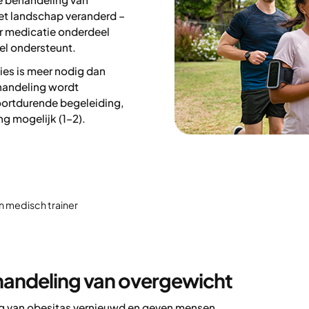
t landschap veranderd –
r medicatie onderdeel
el ondersteunt.
ies is meer nodig dan
handeling wordt
oortdurende begeleiding,
g mogelijk (1–2).
en medisch trainer
ehandeling van overgewicht
 van obesitas vernieuwd en geven mensen