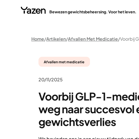
Bewezen gewichtsbeheersing. Voor het leven.
Home
Artikelen
Afvallen Met Medicatie
Afvallen met medicatie
20/11/2025
Voorbij GLP-1-medic
weg naar succesvol 
gewichtsverlies
We bevinden ons in een nieuw tijdperk van d