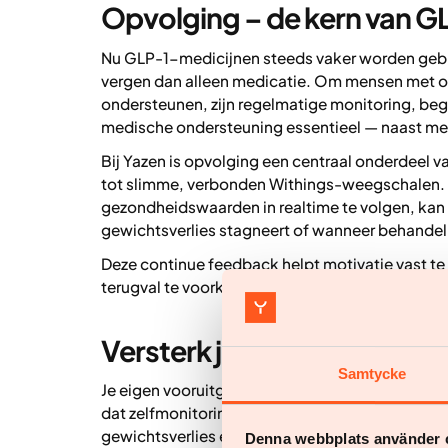
Opvolging – de kern van 
Nu GLP-1-medicijnen steeds vaker worden gebrui
vergen dan alleen medicatie. Om mensen met ov
ondersteunen, zijn regelmatige monitoring, bege
medische ondersteuning essentieel — naast me
Bij Yazen is opvolging een centraal onderdeel v
tot slimme, verbonden Withings-weegschalen. 
gezondheidswaarden in realtime te volgen, kan 
gewichtsverlies stagneert of wanneer behande
Deze continue feedback helpt motivatie vast 
terugval te voorkomen.
Versterk je motivatie door 
Samtycke
Je eigen vooruitgang volgen is een krachtige dri
dat zelfmonitoring — zoals het volgen van activi
gewichtsverlies en betere gezondheid (4).
Denna webbplats använder 