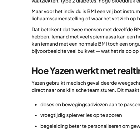
vaatziekten, type 2 diabetes, hoge bloeddruk 
Maar voor het individu is BMI een vrij bot instr
lichaamssamenstelling of waar het vet zich op h
Dat betekent dat twee mensen met dezelfde BMI
hebben. Iemand met veel spiermassa kan een ho
kan iemand met een normale BMI toch een ong
bijvoorbeeld te veel buikvet — wat het risico op
Hoe Yazen werkt met real
Yazen gebruikt medisch gevalideerde weegsch
direct naar ons klinische team sturen. Dit maak
doses en bewegingsadviezen aan te passe
vroegtijdig spierverlies op te sporen
begeleiding beter te personaliseren om gew