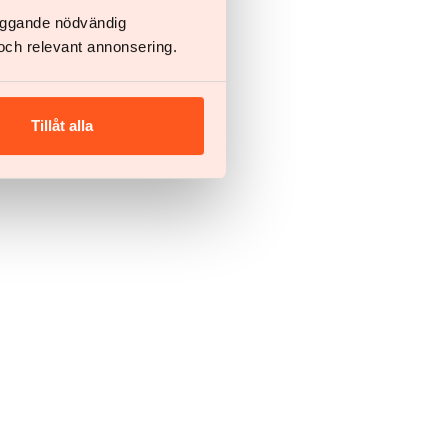
läggande nödvändig
och relevant annonsering.
Tillåt alla