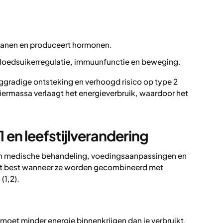
ganen en produceert hormonen.
 bloedsuikerregulatie, immuunfunctie en beweging.
aaggradige ontsteking en verhoogd risico op type 2
piermassa verlaagt het energieverbruik, waardoor het
en leefstijlverandering
an medische behandeling, voedingsaanpassingen en
t best wanneer ze worden gecombineerd met
(1,2).
 moet minder energie binnenkrijgen dan je verbruikt.