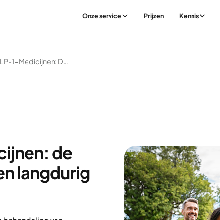
Onze service
Prijzen
Kennis
Voorbij GLP-1-Medicijnen: De Weg Naar Succesvol En Langdurig Gewichtsverlies
ijnen: de
en langdurig
e behandeling van