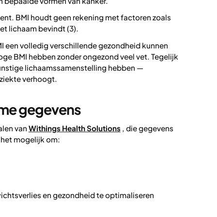
en bepaalde vormen van kanker.
ument. BMI houdt geen rekening met factoren zoals
et lichaam bevindt (3).
 een volledig verschillende gezondheid kunnen
ge BMI hebben zonder ongezond veel vet. Tegelijk
unstige lichaamssamenstelling hebben —
 ziekte verhoogt.
time gegevens
alen van
Withings Health Solutions
, die gegevens
t het mogelijk om:
n
ichtsverlies en gezondheid te optimaliseren