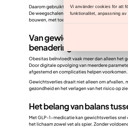
Daarom gebruikt Yazen digitale tools van With
Vi använder cookies för att 
De weegschalen geven directe feedback en hel
funktionalitet, anpassning a
bouwen, met toegankelijke en voortdurende ond
Van gewicht naar gezondhei
benadering
Obesitas beïnvloedt vaak meer dan alleen het g
Door digitale opvolging van meerdere parameters
afgestemd en complicaties helpen voorkomen.
Gewichtsverlies draait niet alleen om afvallen,
gezondheid en het verlagen van het risico op zie
Het belang van balans tusse
Met GLP-1-medicatie kan gewichtsverlies snel en 
het lichaam zowel vet als spier. Zonder voldoen