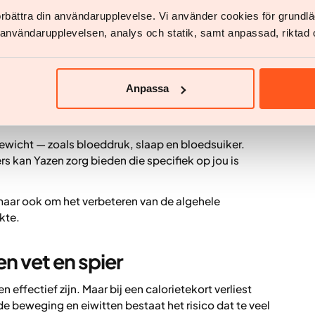
ings die monitoring eenvoudig en motiverend maken.
förbättra din användarupplevelse. Vi använder cookies för grund
pen stap voor stap nieuwe gewoonten op te
v användarupplevelsen, analys och statik, samt anpassad, riktad 
ersteuning van het klinische team van Yazen.
d – een holistische
Anpassa
ewicht — zoals bloeddruk, slaap en bloedsuiker.
 kan Yazen zorg bieden die specifiek op jou is
 maar ook om het verbeteren van de algehele
kte.
n vet en spier
effectief zijn. Maar bij een calorietekort verliest
de beweging en eiwitten bestaat het risico dat te veel