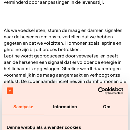
verminderd door aanpassingen in de levensstijl.
Als we voedsel eten, sturen de maag en darmen signalen
naar de hersenen om ons te vertellen dat we hebben
gegeten en dat we vol zitten. Hormonen zoals leptine en
ghreline zijn bij dit proces betrokken.
Leptine wordt geproduceerd door vetweefsel en geeft
aan de hersenen een signaal dat er voldoende energie in
het lichaam is opgeslagen. Ghreline wordt daarentegen
voornamelijk in de maag aangemaakt en verhoogt onze
eetlust. De zogenaamde incretines zijn darmhormonen die
samen met insuline de bloedsuikerspiegel beïnvloeden.
Maar ze hebben ook invloed op de verzadiging. De
hormonen GLP-1 en GIP nemen toe als we beginnen te
eten en zorgen ervoor dat we stoppen met eten als we
Samtycke
Information
Om
genoeg hebben gegeten.
Denna webbplats använder cookies