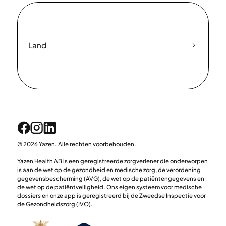
risico op hart- en vaatziekten kan verminderen.
SUSTAIN FORTE-onderzoek:
Deze studie richtte zich
op het gebruik van Semaglutide bij mensen met
ernstige onbehandelde diabetes type 2. De resultaten
Land
toonden aan dat Semaglutide beter was dan andere
diabetesmedicijnen wat betreft het verlagen van de
bloedsuikerspiegel.
Het is belangrijk op te merken dat deze onderzoeken
zijn uitgevoerd door verschillende onderzoeksgroepen
en zijn gepubliceerd in wetenschappelijke
tijdschriften. De resultaten geven aan dat
Semaglutide een effectief medicijn is voor de
behandeling van zowel diabetes type 2 als
© 2026 Yazen. Alle rechten voorbehouden.
gewichtsverlies bij personen met overgewicht of
Yazen Health AB is een geregistreerde zorgverlener die onderworpen
obesitas. Het is echter belangrijk dat het gebruik van
is aan de wet op de gezondheid en medische zorg, de verordening
Semaglutide wordt gecontroleerd door een arts en dat
gegevensbescherming (AVG), de wet op de patiëntengegevens en
de wet op de patiëntveiligheid. Ons eigen systeem voor medische
zijn advies en instructies worden opgevolgd.
dossiers en onze app is geregistreerd bij de Zweedse Inspectie voor
de Gezondheidszorg (IVO).
Meer informatie over onderzoeken is te vinden in de