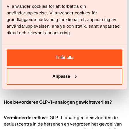
Vi använder cookies för att förbättra din
De werking van afslankmedicijnen in het
användarupplevelse. Vi använder cookies för
lichaam
grundläggande nödvändig funktionalitet, anpassning av
användarupplevelsen, analys och statik, samt anpassad,
GLP-1-analogen (glucagonachtig peptide-1)
riktad och relevant annonsering.
GLP-1-analogen is een groep geneesmiddelen die wordt
ingezet bij de behandeling van obesitas en diabetes type
2. Deze medicijnen werken door de effecten van het
natuurlijke hormoon GLP-1 in het lichaam na te bootsen of
Tillåt alla
te versterken. GLP-1 is een hormoon dat normaal
gesproken na een maaltijd door de dunne darm wordt
afgegeven en dat verschillende belangrijke functies heeft,
Anpassa
waaronder het reguleren van de bloedsuikerspiegel en het
beheersen van de eetlust.
Hoe bevorderen GLP-1-analogen gewichtsverlies?
Verminderde eetlust:
GLP-1-analogen beïnvloeden de
eetlustcentra in de hersenen en vergroten het gevoel van