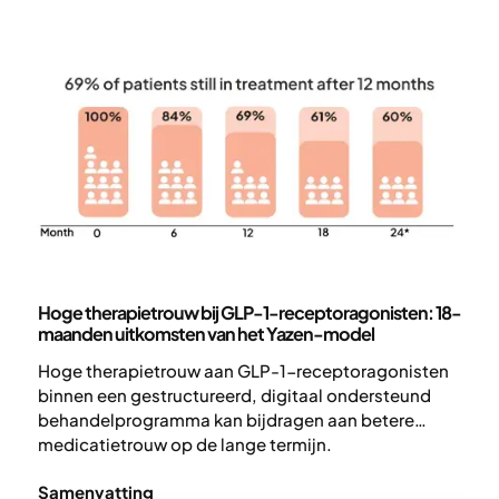
ondanks beperkingen in medicijnbeschikbaarheid
en zonder gebruik van de maximale aanbevolen
dosis semaglutide.
70% van de patiënten bleef na
12 maanden in het programma.
De resultaten zijn
vergelijkbaar met uitkomsten uit RCT’s zoals de
STEP-trials¹-².
Wetenschap en publicaties
Hoge therapietrouw bij GLP-1-receptoragonisten: 18-
maanden uitkomsten van het Yazen-model
Hoge therapietrouw aan GLP-1-receptoragonisten
binnen een gestructureerd, digitaal ondersteund
behandelprogramma kan bijdragen aan betere
medicatietrouw op de lange termijn.
Samenvatting