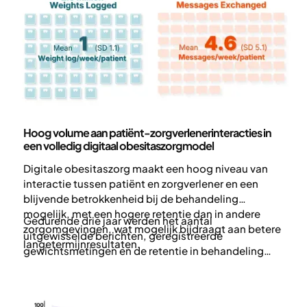
beperkten.
Wetenschap en publicaties
Hoog volume aan patiënt-zorgverlenerinteracties in
een volledig digitaal obesitaszorgmodel
Digitale obesitaszorg maakt een hoog niveau van
interactie tussen patiënt en zorgverlener en een
blijvende betrokkenheid bij de behandeling
mogelijk, met een hogere retentie dan in andere
Gedurende drie jaar werden het aantal
zorgomgevingen, wat mogelijk bijdraagt aan betere
uitgewisselde berichten, geregistreerde
langetermijnresultaten.
gewichtsmetingen en de retentie in behandeling
gekwantificeerd voor meer dan 50.000 patiënten.