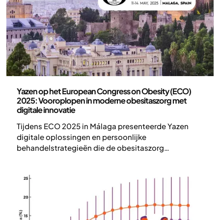
onderstreept de sterke langetermijneffectiviteit in
de dagelijkse zorgpraktijk.
Wetenschap en publicaties
Yazen op het European Congress on Obesity (ECO)
2025: Vooroplopen in moderne obesitaszorg met
digitale innovatie
Tijdens ECO 2025 in Málaga presenteerde Yazen
digitale oplossingen en persoonlijke
behandelstrategieën die de obesitaszorg
vernieuwen en resultaten verbeteren.