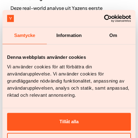
Deze real-world analyse uit Yazens eerste
grootschalige operationele kwaliteitsopvolging
toont aan dat bijna 70% van de patiënten na 12
maanden nog steeds hun GLP-1-medicatie
gebruikte, aanzienlijk hoger dan eerdere studies, die
Samtycke
Information
Om
therapietrouwpercentages van 20–50%
rapporteerden¹–⁴. Na 2 jaar* was 60% van de
patiënten nog steeds in behandeling.
Denna webbplats använder cookies
Vi använder cookies för att förbättra din
användarupplevelse. Vi använder cookies för
grundläggande nödvändig funktionalitet, anpassning av
användarupplevelsen, analys och statik, samt anpassad,
riktad och relevant annonsering.
Wetenschap en publicaties
Het Yazen-model – Moderne obesitasbehandeling via
Tillåt alla
een digitaal zorgmodel: een descriptieve analyse
Het Yazen-model maakt moderne obesitaszorg