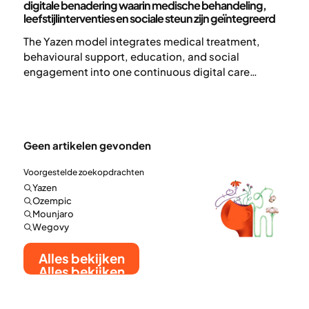
digitale benadering waarin medische behandeling,
leefstijlinterventies en sociale steun zijn geïntegreerd
The Yazen model integrates medical treatment,
behavioural support, education, and social
engagement into one continuous digital care
pathway. By combining multidisciplinary expertise
with high accessibility and ongoing patient
interaction, the model aims to support sustainable
obesity treatment and long-term health
Geen artikelen gevonden
improvement.
Voorgestelde zoekopdrachten
Yazen
Ozempic
Mounjaro
Wegovy
Alles bekijken
Alles bekijken