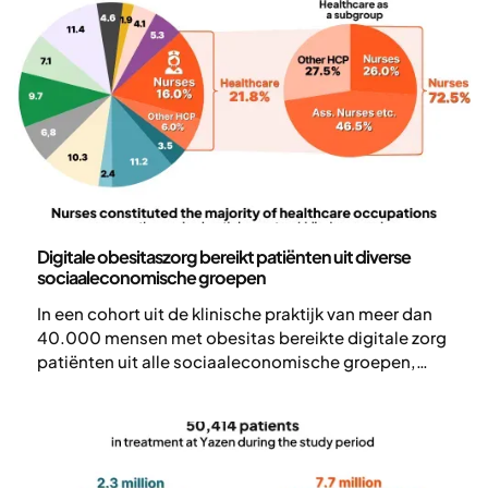
Wetenschap en publicaties
Digitale obesitaszorg bereikt patiënten uit diverse
sociaaleconomische groepen
‍In een cohort uit de klinische praktijk van meer dan
40.000 mensen met obesitas bereikte digitale zorg
patiënten uit alle sociaaleconomische groepen,
inclusief mensen met een laag en middeninkomen.
Betaalbaarheid bleek echter de belangrijkste reden
voor het stoppen van de behandeling, waarbij
economische barrières de toegang tot langdurige
zorg en continuïteit van behandeling onevenredig