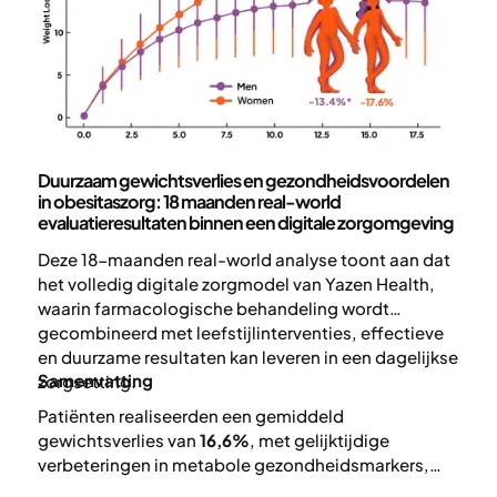
Wetenschap en publicaties
Duurzaam gewichtsverlies en gezondheidsvoordelen
in obesitaszorg: 18 maanden real-world
evaluatieresultaten binnen een digitale zorgomgeving
Deze 18-maanden real-world analyse toont aan dat
het volledig digitale zorgmodel van Yazen Health,
waarin farmacologische behandeling wordt
gecombineerd met leefstijlinterventies, effectieve
en duurzame resultaten kan leveren in een dagelijkse
Samenvatting
zorgsetting.
Patiënten realiseerden een gemiddeld
gewichtsverlies van
16,6%
, met gelijktijdige
verbeteringen in metabole gezondheidsmarkers,
waaronder laboratoriumwaarden. Dit werd bereikt