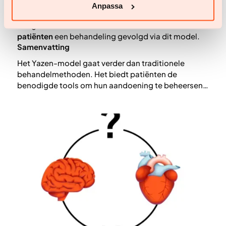
mogelijk door medische behandeling,
Anpassa
leefstijlinterventie en sociale ondersteuning te
integreren. Inmiddels* hebben meer dan
30.000
patiënten
een behandeling gevolgd via dit model.
Samenvatting
Het Yazen-model gaat verder dan traditionele
behandelmethoden. Het biedt patiënten de
benodigde tools om hun aandoening te beheersen
door zowel medische als gedragsmatige aspecten
aan te pakken, aangevuld met educatie en sociale
steun. Dit alles wordt aangeboden via één digitaal
platform, waardoor de behandeling toegankelijk,
continu en effectief is voor duurzaam
gewichtsverlies en -behoud.