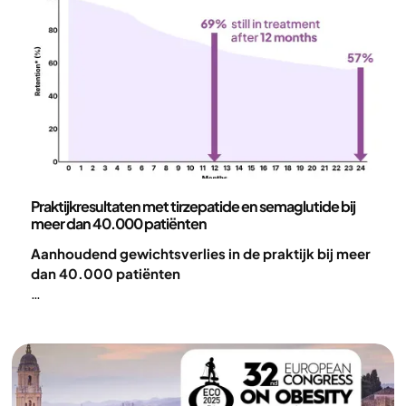
Wetenschap en publicaties
Praktijkresultaten met tirzepatide en semaglutide bij
meer dan 40.000 patiënten
Aanhoudend gewichtsverlies in de praktijk bij meer
dan 40.000 patiënten
Binnen een uitgebreid digitaal zorgmodel voor
obesitas leidde behandeling met GLP-1-medicatie
tot aanzienlijk gewichtsverlies. De resultaten bleven
behouden tot 24 maanden, waarbij 57% van de
patiënten nog steeds in behandeling was. Dit