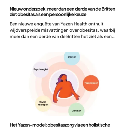
Wetenschap en publicaties
Nieuw onderzoek: meer dan een derde van de Britten
ziet obesitas als een persoonlijke keuze
Een nieuwe enquête van Yazen Health onthult
wijdverspreide misvattingen over obesitas, waarbij
meer dan een derde van de Britten het ziet als een
persoonlijke keuze in plaats van een chronische
ziekte. Deze bevindingen benadrukken de dringende
noodzaak van betere publieksvoorlichting en
medisch begeleide obesitaszorg.
Wetenschap en publicaties
Het Yazen-model: obesitaszorg via een holistische