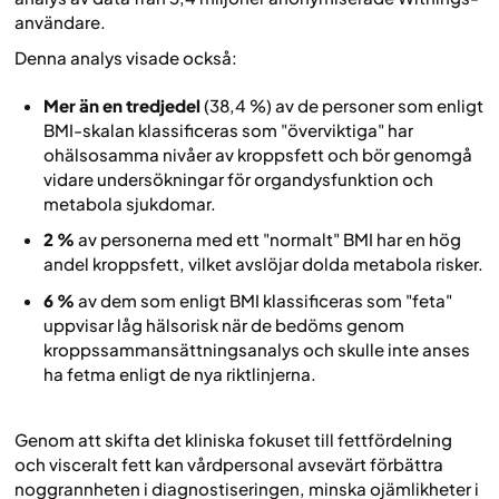
användare.
Denna analys visade också:
Mer än en tredjedel
(38,4 %) av de personer som enligt
BMI-skalan klassificeras som "överviktiga" har
ohälsosamma nivåer av kroppsfett och bör genomgå
vidare undersökningar för organdysfunktion och
metabola sjukdomar.
2 %
av personerna med ett "normalt" BMI har en hög
andel kroppsfett, vilket avslöjar dolda metabola risker.
6 %
av dem som enligt BMI klassificeras som "feta"
uppvisar låg hälsorisk när de bedöms genom
kroppssammansättningsanalys och skulle inte anses
ha fetma enligt de nya riktlinjerna.
Genom att skifta det kliniska fokuset till fettfördelning
och visceralt fett kan vårdpersonal avsevärt förbättra
noggrannheten i diagnostiseringen, minska ojämlikheter i