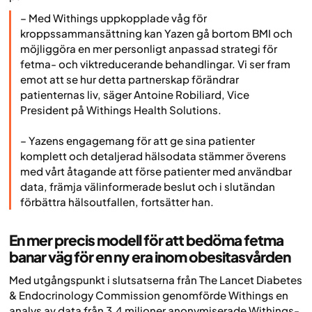
– Med Withings uppkopplade våg för
kroppssammansättning kan Yazen gå bortom BMI och
möjliggöra en mer personligt anpassad strategi för
fetma- och viktreducerande behandlingar. Vi ser fram
emot att se hur detta partnerskap förändrar
patienternas liv, säger Antoine Robiliard, Vice
President på Withings Health Solutions.
– Yazens engagemang för att ge sina patienter
komplett och detaljerad hälsodata stämmer överens
med vårt åtagande att förse patienter med användbar
data, främja välinformerade beslut och i slutändan
förbättra hälsoutfallen, fortsätter han.
En mer precis modell för att bedöma fetma
banar väg för en ny era inom obesitasvården
Med utgångspunkt i slutsatserna från The Lancet Diabetes
& Endocrinology Commission genomförde Withings en
analys av data från 3,4 miljoner anonymiserade Withings-