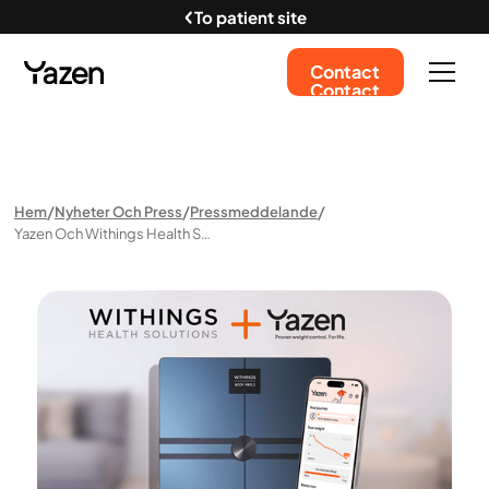
To patient site
Contact
Contact
Hem
Nyheter Och Press
Pressmeddelande
Yazen Och Withings Health Solutions Tillkännager Nytt Partnerskap