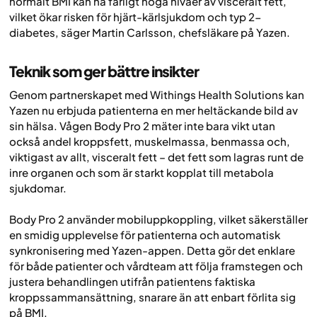
normalt BMI kan ha farligt höga nivåer av visceralt fett,
vilket ökar risken för hjärt-kärlsjukdom och typ 2-
diabetes, säger Martin Carlsson, chefsläkare på Yazen.
Teknik som ger bättre insikter
Genom partnerskapet med Withings Health Solutions kan
Yazen nu erbjuda patienterna en mer heltäckande bild av
sin hälsa. Vågen Body Pro 2 mäter inte bara vikt utan
också andel kroppsfett, muskelmassa, benmassa och,
viktigast av allt, visceralt fett – det fett som lagras runt de
inre organen och som är starkt kopplat till metabola
sjukdomar.
Body Pro 2 använder mobiluppkoppling, vilket säkerställer
en smidig upplevelse för patienterna och automatisk
synkronisering med Yazen-appen. Detta gör det enklare
för både patienter och vårdteam att följa framstegen och
justera behandlingen utifrån patientens faktiska
kroppssammansättning, snarare än att enbart förlita sig
på BMI.