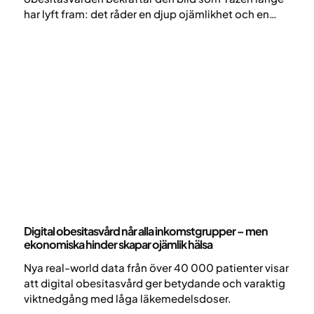
har lyft fram: det råder en djup ojämlikhet och en
brist på tillgänglighet för en av våra största
folksjukdomar. Att för få får hjälp är inte bara ett
medicinskt misslyckande, utan ett växande
samhällsproblem då obesitas kostar Sverige cirka
125 miljarder kronor årligen.
Nyheter
Digital obesitasvård når alla inkomstgrupper – men
ekonomiska hinder skapar ojämlik hälsa
Nya real-world data från över 40 000 patienter visar
att digital obesitasvård ger betydande och varaktig
viktnedgång med låga läkemedelsdoser.