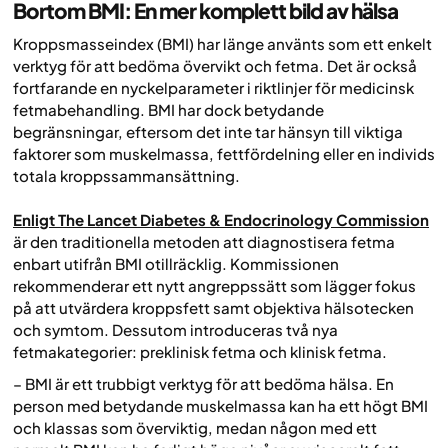
Bortom BMI: En mer komplett bild av hälsa
Kroppsmasseindex (BMI) har länge använts som ett enkelt
verktyg för att bedöma övervikt och fetma. Det är också
fortfarande en nyckelparameter i riktlinjer för medicinsk
fetmabehandling. BMI har dock betydande
begränsningar, eftersom det inte tar hänsyn till viktiga
faktorer som muskelmassa, fettfördelning eller en individs
totala kroppssammansättning.
Enligt The Lancet Diabetes & Endocrinology Commission
är den traditionella metoden att diagnostisera fetma
enbart utifrån BMI otillräcklig. Kommissionen
rekommenderar ett nytt angreppssätt som lägger fokus
på att utvärdera kroppsfett samt objektiva hälsotecken
och symtom. Dessutom introduceras två nya
fetmakategorier: preklinisk fetma och klinisk fetma.
– BMI är ett trubbigt verktyg för att bedöma hälsa. En
person med betydande muskelmassa kan ha ett högt BMI
och klassas som överviktig, medan någon med ett