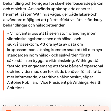
behandling och korrigera för skevheter baserade på kön
och etnicitet. Att använda uppkopplade enheter i
hemmet, såsom Withings vågar, ger både läkare och
användare möjlighet att på ett effektivt sätt skräddarsy
behandlingar och hälsobeteenden.
– Vi förväntar oss att få se en stor förändring inom
viktminskningsbranschen och hälso- och
sjukvårdssektorn. Att dra nytta av data om
kroppssammansättning kommer snart att bli den nya
standarden inom hälso- och sjukvården för att
säkerställa en tryggare viktminskning. Withings står
fast vid sitt engagemang att förse både vårdpersonal
och individer med den teknik de behöver för att fatta
mer informerade, datadrivna hälsobeslut, säger
Antoine Robiliard, Vice President på Withings Health
Solutions.
Yazen är fast besluten att förändra synen på fetma och