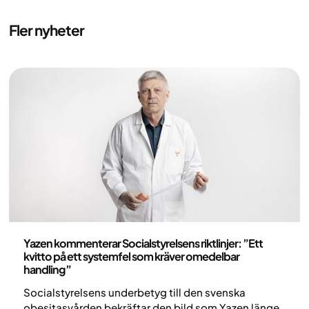
Fler nyheter
Pressmeddelande
Yazen kommenterar Socialstyrelsens riktlinjer: ”Ett
kvitto på ett systemfel som kräver omedelbar
handling”
Socialstyrelsens underbetyg till den svenska
obesitasvården bekräftar den bild som Yazen länge