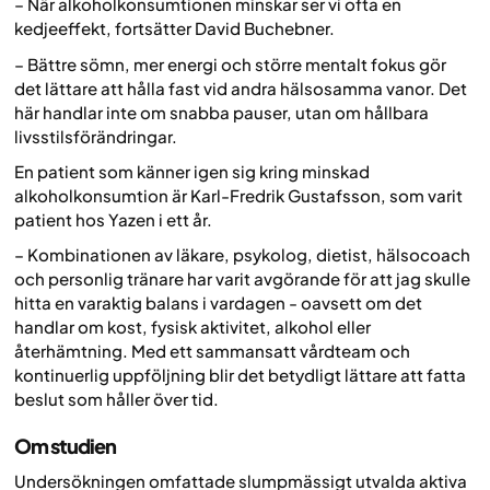
– När alkoholkonsumtionen minskar ser vi ofta en
kedjeeffekt, fortsätter David Buchebner.
– Bättre sömn, mer energi och större mentalt fokus gör
det lättare att hålla fast vid andra hälsosamma vanor. Det
här handlar inte om snabba pauser, utan om hållbara
livsstilsförändringar.
En patient som känner igen sig kring minskad
alkoholkonsumtion är Karl-Fredrik Gustafsson, som varit
patient hos Yazen i ett år.
– Kombinationen av läkare, psykolog, dietist, hälsocoach
och personlig tränare har varit avgörande för att jag skulle
hitta en varaktig balans i vardagen - oavsett om det
handlar om kost, fysisk aktivitet, alkohol eller
återhämtning. Med ett sammansatt vårdteam och
kontinuerlig uppföljning blir det betydligt lättare att fatta
beslut som håller över tid.
Om studien
Undersökningen omfattade slumpmässigt utvalda aktiva