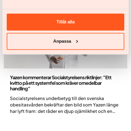
Tillåt alla
Anpassa
Pressmeddelande
Yazen kommenterar Socialstyrelsens riktlinjer: ”Ett
kvitto på ett systemfel som kräver omedelbar
handling”
Socialstyrelsens underbetyg till den svenska
obesitasvården bekräftar den bild som Yazen länge
har lyft fram: det råder en djup ojämlikhet och en
brist på tillgänglighet för en av våra största
folksjukdomar. Att för få får hjälp är inte bara ett
medicinskt misslyckande, utan ett växande