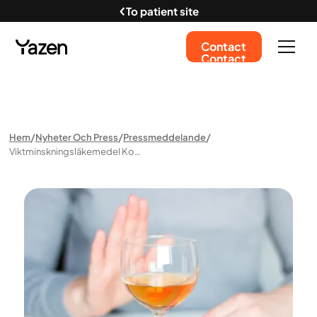
To patient site
Contact
Contact
Hem
Nyheter Och Press
Pressmeddelande
Viktminskningsläkemedel Kopplade Till Långvarig Alkoholminskning