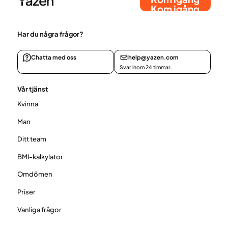
Kom igång
Har du några frågor?
Chatta med oss
help@yazen.com
Svar inom 24 timmar.
Vår tjänst
Kvinna
Man
Ditt team
BMI-kalkylator
Omdömen
Priser
Vanliga frågor