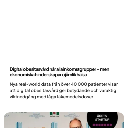
samhällsproblem då obesitas kostar Sverige cirka
125 miljarder kronor årligen.
Nyheter
Digital obesitasvård når alla inkomstgrupper – men
ekonomiska hinder skapar ojämlik hälsa
Nya real-world data från över 40 000 patienter visar
att digital obesitasvård ger betydande och varaktig
viktnedgång med låga läkemedelsdoser.