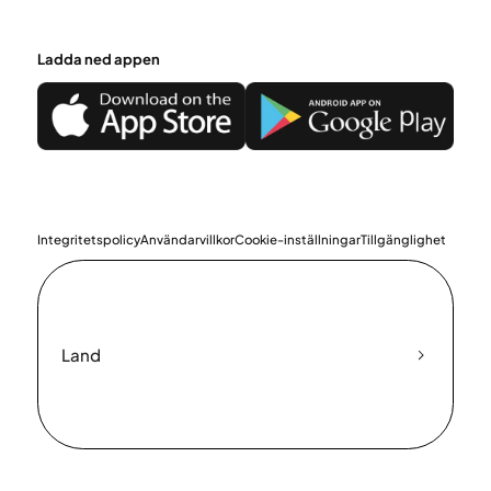
Ladda ned appen
Integritetspolicy
Användarvillkor
Cookie-inställningar
Tillgänglighet
Land