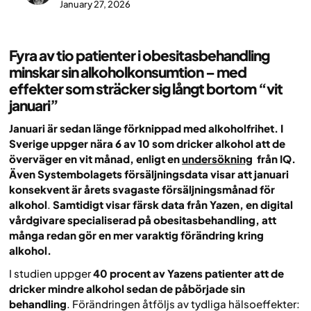
January 27, 2026
Fyra av tio patienter i obesitasbehandling
minskar sin alkoholkonsumtion – med
effekter som sträcker sig långt bortom “vit
januari”
Januari är sedan länge förknippad med alkoholfrihet. I
Sverige uppger nära 6 av 10 som dricker alkohol att de
överväger en vit månad, enligt en
undersökning
från IQ.
Även Systembolagets försäljningsdata visar att januari
konsekvent är årets svagaste försäljningsmånad för
alkohol
.
Samtidigt visar färsk data från Yazen, en digital
vårdgivare specialiserad på obesitasbehandling, att
många redan gör en mer varaktig förändring kring
alkohol.
I studien uppger
40 procent av Yazens patienter att de
dricker mindre alkohol sedan de påbörjade sin
behandling
. Förändringen åtföljs av tydliga hälsoeffekter: