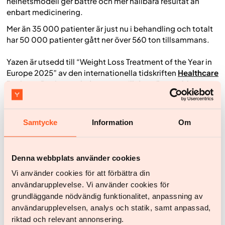
helhetsmodell ger bättre och mer hållbara resultat än
enbart medicinering.
Mer än 35 000 patienter är just nu i behandling och totalt
har 50 000 patienter gått ner över 560 ton tillsammans.
Yazen är utsedd till “Weight Loss Treatment of the Year in
Europe 2025” av den internationella tidskriften
Healthcare
Business Review
och dessutom till den näst snabbast
växande startupen i Europa av
The Sifted 250
Leaderboard.
Samtycke
Information
Om
För mer information:
Fredrik Pallin, VP Public Relations:
fredrik.pallin@yazen.com
/ +46 708 114 115
Denna webbplats använder cookies
Vi använder cookies för att förbättra din
användarupplevelse. Vi använder cookies för
grundläggande nödvändig funktionalitet, anpassning av
Fler nyheter
användarupplevelsen, analys och statik, samt anpassad,
riktad och relevant annonsering.