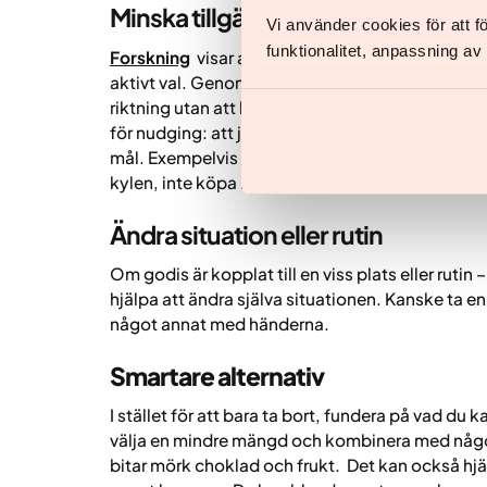
Minska tillgängligheten
Vi använder cookies för att 
funktionalitet, anpassning a
Forskning
visar att vi äter mer av mat som är syn
aktivt val. Genom att göra små förändringar i vad 
riktning utan att behöva förlita dig på viljestyr
för
nudging
: att justera miljön så att det blir li
mål. Exempelvis ställa fram en skål med frukt, 
kylen, inte köpa hem godis, köpa mindre förpackn
Ändra situation eller rutin
Om godis är kopplat till en viss plats eller rutin 
hjälpa att ändra själva situationen. Kanske ta e
något annat med händerna.
Smartare alternativ
I stället för att bara ta bort, fundera på vad du 
välja en mindre mängd och kombinera med något
bitar mörk choklad och frukt. Det kan också hjäl