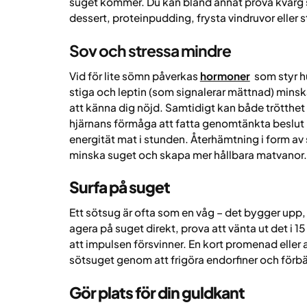
suget kommer. Du kan bland annat prova kvarg s
dessert, proteinpudding, frysta vindruvor eller 
Sov och stressa mindre
Vid för lite sömn påverkas
hormoner
som styr h
stiga och leptin (som signalerar mättnad) minska,
att känna dig nöjd. Samtidigt kan både trötthet
hjärnans förmåga att fatta genomtänkta beslut på
energität mat i stunden. Återhämtning i form av s
minska suget och skapa mer hållbara matvanor.
Surfa på suget
Ett sötsug är ofta som en våg – det bygger upp, n
agera på suget direkt, prova att vänta ut det i 1
att impulsen försvinner. En kort promenad eller a
sötsuget genom att frigöra endorfiner och förb
Gör plats för din guldkant