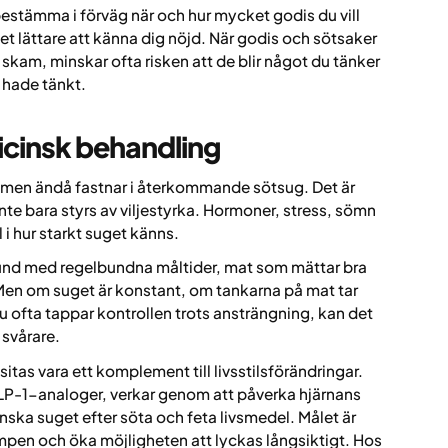
bestämma i förväg när och hur mycket godis du vill
 lättare att känna dig nöjd. När godis och sötsaker
 skam, minskar ofta risken att de blir något du tänker
 hade tänkt.
dicinsk behandling
, men ändå fastnar i återkommande sötsug. Det är
 inte bara styrs av viljestyrka. Hormoner, stress, sömn
 i hur starkt suget känns.
grund med regelbundna måltider, mat som mättar bra
s. Men om suget är konstant, om tankarna på mat tar
u ofta tappar kontrollen trots ansträngning, kan det
 svårare.
tas vara ett komplement till livsstilsförändringar.
P-1-analoger, verkar genom att påverka hjärnans
ka suget efter söta och feta livsmedel. Målet är
ampen och öka möjligheten att lyckas långsiktigt. Hos