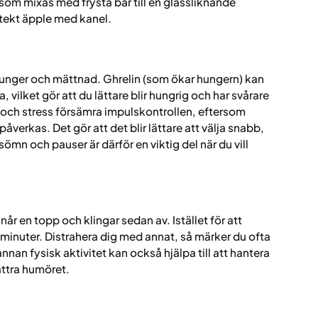
om mixas med frysta bär till en glassliknande
stekt äpple med kanel.
unger och mättnad. Ghrelin (som ökar hungern) kan
 vilket gör att du lättare blir hungrig och har svårare
 och stress försämra impulskontrollen, eftersom
verkas. Det gör att det blir lättare att välja snabb,
ömn och pauser är därför en viktig del när du vill
år en topp och klingar sedan av. Istället för att
5 minuter. Distrahera dig med annat, så märker du ofta
nnan fysisk aktivitet kan också hjälpa till att hantera
ättra humöret.