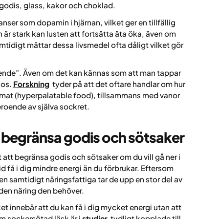
godis, glass, kakor och choklad
.
nser som dopamin i hjärnan, vilket ger en tillfällig
är stark kan lusten att fortsätta äta öka, även om
tidigt mättar dessa livsmedel ofta dåligt vilket gör
ende”. Även om det kan kännas som att man tappar
nos.
Forskning
tyder på att det oftare handlar om hur
 mat (hyperpalatable food), tillsammans med vanor
eroende av själva sockret.
tt begränsa godis och sötsaker
t att begränsa godis och sötsaker om du vill gå ner i
id få i dig mindre energi än du förbrukar. Eftersom
n samtidigt näringsfattiga tar de upp en stor del av
 den näring den behöver.
t innebär att du kan få i dig mycket energi utan att
om sockersötad läsk är i
studier
tydligt kopplade till