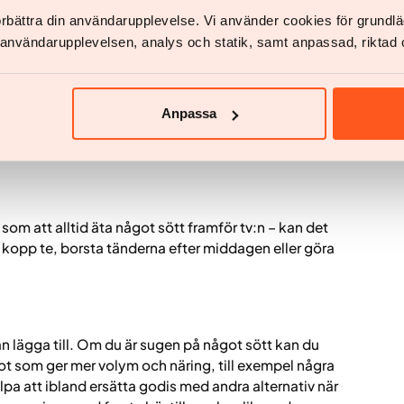
förbättra din användarupplevelse. Vi använder cookies för grund
v användarupplevelsen, analys och statik, samt anpassad, riktad 
lig och lättillgänglig, och mindre när den kräver ett
som är lättillgängligt kan du hjälpa dig själv i rätt
ka i varje situation. Inom beteendevetenskap kallas det
te enklare att välja sådant som ligger i linje med dina
Anpassa
förbereda näringsrika mellanmål och ha dem synliga i
ingar eller förvara sötsaker i ett skåp.
– som att alltid äta något sött framför tv:n – kan det
n kopp te, borsta tänderna efter middagen eller göra
kan lägga till. Om du är sugen på något sött kan du
 som ger mer volym och näring, till exempel några
pa att ibland ersätta godis med andra alternativ när