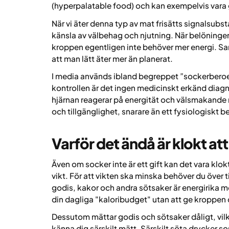
(hyperpalatable food) och kan exempelvis vara 
När vi äter denna typ av mat frisätts signalsubsta
känsla av välbehag och njutning. När belöningen 
kroppen egentligen inte behöver mer energi. Sam
att man lätt äter mer än planerat.
I media används ibland begreppet ”sockerbero
kontrollen är det ingen medicinskt erkänd diag
hjärnan reagerar på energität och välsmakande
och tillgänglighet, snarare än ett fysiologiskt b
Varför det ändå är klokt a
Även om socker inte är ett gift kan det vara klok
vikt. För att vikten ska minska behöver du över t
godis, kakor och andra sötsaker är energirika me
din dagliga "kaloribudget" utan att ge kroppen
Dessutom mättar godis och sötsaker dåligt, vilke
känna dig särskilt mätt. Särskilt söta drycker s