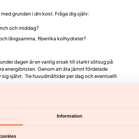
 med grunden i din kost. Fråga dig själv:
 lunch och middag?
 och långsamma, fiberrika kolhydrater?
under dagen är en vanlig orsak till starkt sötsug på
a energibristen. Genom att äta jämnt fördelade
sig självt. Tre huvudmåltider per dag och eventuellt
lpa
a godis” som en isolerad åtgärd. Det handlar om att
Information
äring och mättnad, samtidigt som det finns utrymme
som många upplever fungerar:
cookies