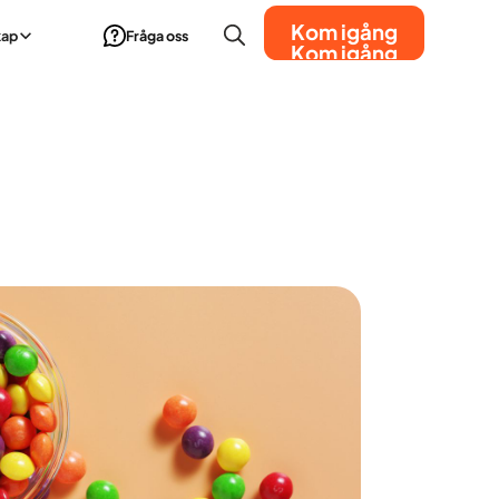
Kom igång
kap
Fråga oss
Kom igång