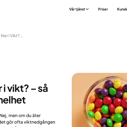
Vår tjänst
Priser
Kuns
Sluta Äta Godis Gå Ner I Vikt? – Så Skapar Du En Hållbar Helhet
i vikt? – så
helhet
? Nej, men om du äter
 det gör ofta viktnedgången