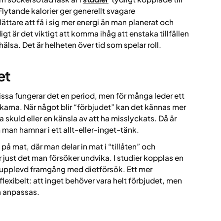
lytande kalorier ger generellt svagare
ättare att få i sig mer energi än man planerat och
igt är det viktigt att komma ihåg att enstaka tillfällen
hälsa. Det är helheten över tid som spelar roll.
et
issa fungerar det en period, men för många leder ett
 tankarna. När något blir “förbjudet” kan det kännas mer
 skuld eller en känsla av att ha misslyckats. Då är
m man hamnar i ett allt-eller-inget-tänk.
n på mat, där man delar in mat i “tillåten” och
 just det man försöker undvika. I studier kopplas en
e upplevd framgång med dietförsök. Ett mer
flexibelt: att inget behöver vara helt förbjudet, men
n anpassas.