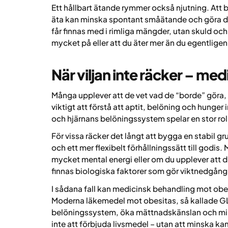
Ett hållbart ätande rymmer också njutning. Att 
äta kan minska spontant småätande och göra det
får finnas med i rimliga mängder, utan skuld och
mycket på eller att du äter mer än du egentligen
När viljan inte räcker – me
Många upplever att de vet vad de “borde” göra
viktigt att förstå att aptit, belöning och hunger
och hjärnans belöningssystem spelar en stor roll
För vissa räcker det långt att bygga en stabil 
och ett mer flexibelt förhållningssätt till godi
mycket mental energi eller om du upplever att d
finnas biologiska faktorer som gör viktnedgång
I sådana fall kan medicinsk behandling mot obesi
Moderna läkemedel mot obesitas, så kallade GL
belöningssystem, öka mättnadskänslan och mins
inte att förbjuda livsmedel – utan att minska k