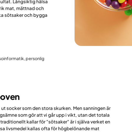
sultat. Långsiktig hälsa
rik mat, mättnad och
nska sötsaker och bygga
soinformatik, personlig
boven
ka ut socker som den stora skurken. Men sanningen är
ngsämne som gör att vi går upp i vikt, utan det totala
aditionellt kallar för "sötsaker" är i själva verket en
sa livsmedel kallas ofta för
högbelönande mat