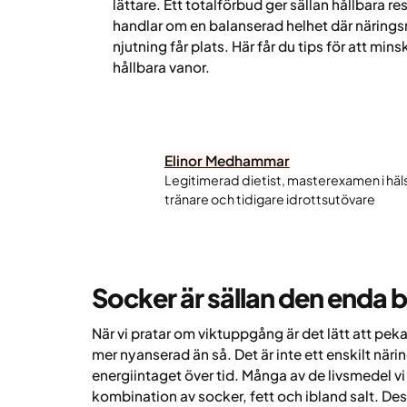
lättare. Ett totalförbud ger sällan hållbara re
handlar om en balanserad helhet där närings
njutning får plats. Här får du tips för att mi
hållbara vanor.
Elinor Medhammar
Legitimerad dietist, masterexamen i häl
tränare och tidigare idrottsutövare
Socker är sällan den enda 
När vi pratar om viktuppgång är det lätt att pe
mer nyanserad än så. Det är inte ett enskilt näri
energiintaget över tid. Många av de livsmedel vi tr
kombination av socker, fett och ibland salt. Des