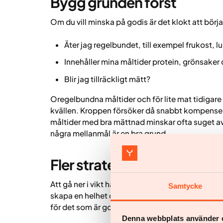
Bygg grunden först
Om du vill minska på godis är det klokt att börja
Äter jag regelbundet, till exempel frukost,
Innehåller mina måltider protein, grönsaker
Blir jag tillräckligt mätt?
Oregelbundna måltider och för lite mat tidigare 
kvällen. Kroppen försöker då snabbt kompenser
måltider med bra mättnad minskar ofta suget av 
några mellanmål är en bra grund.
Fler strategier som kan hjä
Att gå ner i vikt handlar sällan om att “sluta ät
Samtycke
skapa en helhet där majoriteten av maten ger n
för det som är gott. Här är några tips och råd 
Denna webbplats använder 