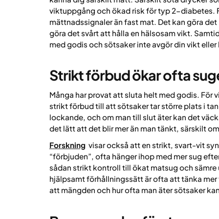
viktuppgång och ökad risk för typ 2-diabetes. F
mättnadssignaler än fast mat. Det kan göra det l
göra det svårt att hålla en hälsosam vikt. Samtid
med godis och sötsaker inte avgör din vikt eller 
Strikt förbud ökar ofta sug
Många har provat att sluta helt med godis. För v
strikt förbud till att sötsaker tar större plats i
lockande, och om man till slut äter kan det väcka
det lätt att det blir mer än man tänkt, särskilt o
Forskning
visar också att en strikt, svart-vit sy
“förbjuden”, ofta hänger ihop med mer sug efter
sådan strikt kontroll till ökat matsug och sämr
hjälpsamt förhållningssätt är ofta att tänka mer 
att mängden och hur ofta man äter sötsaker ka