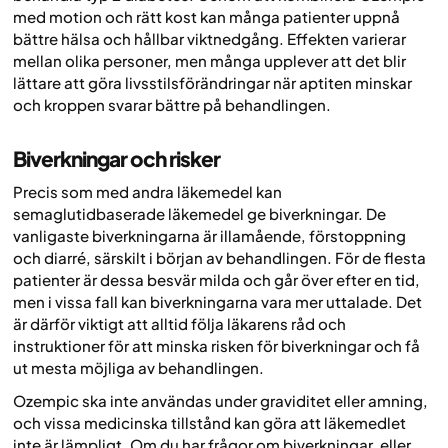
med motion och rätt kost kan många patienter uppnå
bättre hälsa och hållbar viktnedgång. Effekten varierar
mellan olika personer, men många upplever att det blir
lättare att göra livsstilsförändringar när aptiten minskar
och kroppen svarar bättre på behandlingen.
Biverkningar och risker
Precis som med andra läkemedel kan
semaglutidbaserade läkemedel ge biverkningar. De
vanligaste biverkningarna är illamående, förstoppning
och diarré, särskilt i början av behandlingen. För de flesta
patienter är dessa besvär milda och går över efter en tid,
men i vissa fall kan biverkningarna vara mer uttalade. Det
är därför viktigt att alltid följa läkarens råd och
instruktioner för att minska risken för biverkningar och få
ut mesta möjliga av behandlingen.
Ozempic ska inte användas under graviditet eller amning,
och vissa medicinska tillstånd kan göra att läkemedlet
inte är lämpligt. Om du har frågor om biverkningar, eller