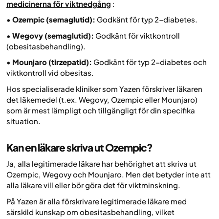
medicinerna för viktnedgång
:
•
Ozempic (semaglutid):
Godkänt för typ 2-diabetes.
•
Wegovy (semaglutid):
Godkänt för viktkontroll
(obesitasbehandling).
•
Mounjaro (tirzepatid):
Godkänt för typ 2-diabetes och
viktkontroll vid obesitas.
Hos specialiserade kliniker som Yazen förskriver läkaren
det läkemedel (t.ex. Wegovy, Ozempic eller Mounjaro)
som är mest lämpligt och tillgängligt för din specifika
situation.
Kan en läkare skriva ut Ozempic?
Ja, alla legitimerade läkare har behörighet att skriva ut
Ozempic, Wegovy och Mounjaro. Men det betyder inte att
alla läkare
vill
eller
bör
göra det för viktminskning.
På Yazen är alla förskrivare legitimerade läkare med
särskild kunskap om obesitasbehandling, vilket