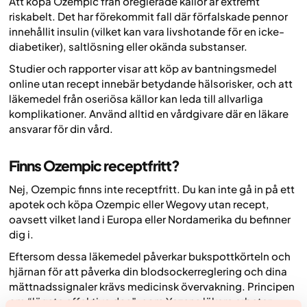
Att köpa Ozempic från oreglerade källor är extremt
riskabelt. Det har förekommit fall där förfalskade pennor
innehållit insulin (vilket kan vara livshotande för en icke-
diabetiker), saltlösning eller okända substanser.
Studier och rapporter visar att köp av bantningsmedel
online utan recept innebär betydande hälsorisker, och att
läkemedel från oseriösa källor kan leda till allvarliga
komplikationer. Använd alltid en vårdgivare där en läkare
ansvarar för din vård.
Finns Ozempic receptfritt?
Nej, Ozempic finns inte receptfritt. Du kan inte gå in på ett
apotek och köpa Ozempic eller Wegovy utan recept,
oavsett vilket land i Europa eller Nordamerika du befinner
dig i.
Eftersom dessa läkemedel påverkar bukspottkörteln och
hjärnan för att påverka din blodsockerreglering och dina
mättnadssignaler krävs medicinsk övervakning. Principen
om “lägsta effektiva dos”, som Yazens läkare arbetar