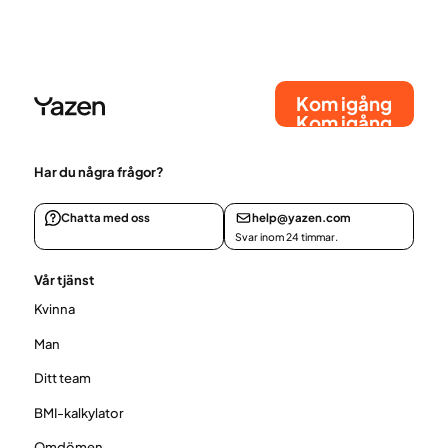
livsstilsförändringar utan tillräcklig eller varaktig
effekt kan därför medicinsk behandling i
kombination med livsstilsbehandling vara ett
alternativ.
Kom igång
Kom igång
Har du några frågor?
Chatta med oss
help@yazen.com
Svar inom 24 timmar.
Vår tjänst
Kvinna
Man
Ditt team
BMI-kalkylator
Omdömen