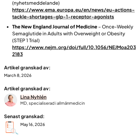
(nyhetsmeddelande)
https://www.ema.europa.eu/en/news/eu-actions-
tackle-shortages-glp-1-receptor-agonists
The New England Journal of Medicine
–
Once-Weekly
Semaglutide in Adults with Overweight or Obesity
(STEP 1 Trial)
https://www.nejm.org/doi/full/10.1056/NEJMoa203
2183
Artikel granskad av:
March 8, 2026
Artikel granskad av:
Lina Nyhlén
MD, specialiserad i allmänmedicin
Senast granskad:
May 16, 2026