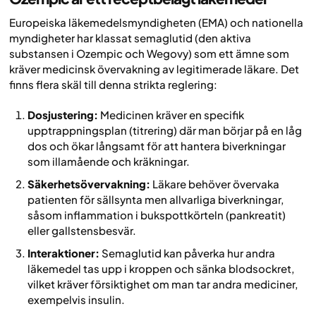
Europeiska läkemedelsmyndigheten (EMA) och nationella
myndigheter har klassat semaglutid (den aktiva
substansen i Ozempic och Wegovy) som ett ämne som
kräver medicinsk övervakning av legitimerade läkare. Det
finns flera skäl till denna strikta reglering:
Dosjustering:
Medicinen kräver en specifik
upptrappningsplan (titrering) där man börjar på en låg
dos och ökar långsamt för att hantera biverkningar
som illamående och kräkningar.
Säkerhetsövervakning:
Läkare behöver övervaka
patienten för sällsynta men allvarliga biverkningar,
såsom inflammation i bukspottkörteln (pankreatit)
eller gallstensbesvär.
Interaktioner:
Semaglutid kan påverka hur andra
läkemedel tas upp i kroppen och sänka blodsockret,
vilket kräver försiktighet om man tar andra mediciner,
exempelvis insulin.