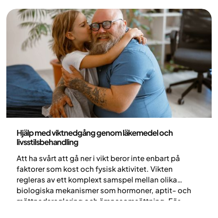
Medicin
Hjälp med viktnedgång genom läkemedel och
livsstilsbehandling
Att ha svårt att gå ner i vikt beror inte enbart på
faktorer som kost och fysisk aktivitet. Vikten
regleras av ett komplext samspel mellan olika
biologiska mekanismer som hormoner, aptit- och
mättnadsreglering och ämnesomsättning. För
personer som har gjort tidigare försök med