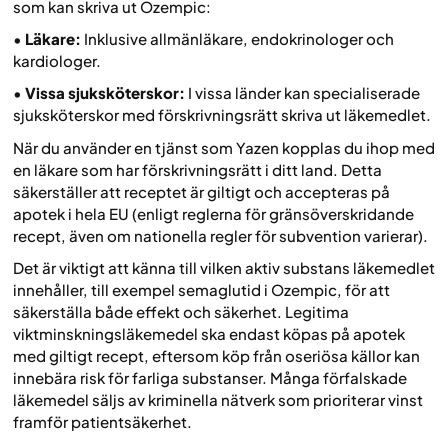
som kan skriva ut Ozempic:
•
Läkare:
Inklusive allmänläkare, endokrinologer och
kardiologer.
•
Vissa sjuksköterskor:
I vissa länder kan specialiserade
sjuksköterskor med förskrivningsrätt skriva ut läkemedlet.
När du använder en tjänst som Yazen kopplas du ihop med
en läkare som har förskrivningsrätt i ditt land. Detta
säkerställer att receptet är giltigt och accepteras på
apotek i hela EU (enligt reglerna för gränsöverskridande
recept, även om nationella regler för subvention varierar).
Det är viktigt att känna till vilken aktiv substans läkemedlet
innehåller, till exempel semaglutid i Ozempic, för att
säkerställa både effekt och säkerhet. Legitima
viktminskningsläkemedel ska endast köpas på apotek
med giltigt recept, eftersom köp från oseriösa källor kan
innebära risk för farliga substanser. Många förfalskade
läkemedel säljs av kriminella nätverk som prioriterar vinst
framför patientsäkerhet.