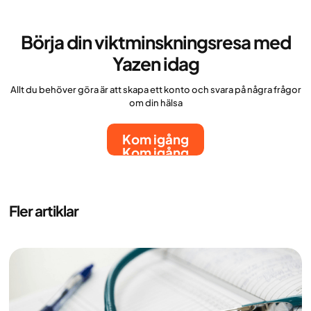
Börja din viktminskningsresa med
Yazen idag
Allt du behöver göra är att skapa ett konto och svara på några frågor
om din hälsa
Kom igång
Kom igång
Fler artiklar