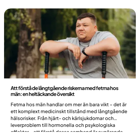
Medicin
Att förstå de långtgående riskerna med fetma hos
män: en heltäckande översikt
Fetma hos män handlar om mer än bara vikt – det är
ett komplext medicinskt tillstånd med långtgående
hälsorisker. Från hjärt- och kärlsjukdomar och
leverproblem till hormonella och psykologiska
effekter – att förstå dessa samband är avgörande
för effektiv förebyggande och behandling.