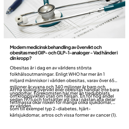
Medicin
Modern medicinsk behandling av övervikt och
obesitas med GIP- och GLP-1-analoger - Vad händer i
din kropp?
Obesitas är i dag en av världens största
folkhälsoutmaningar. Enligt WHO har mer än 1
miljard människor i världen obesitas, varav över 650
miljoner är vuxna och 340 miljoner är barn och
Att ha sjuklig övervikt eller obesitas handlar inte bara
ungdomar. Förekomsten har mer än tredubblats
om kroppsvikten utan om hälsan. En för hög andel
sedan 1975 och fortsätter att öka i nästan alla delar
fettmassa ökar risken för många olika sjukdomar,
av världen.
som till exempel typ 2-diabetes, hjärt-
kärlsjukdomar, artros och vissa former av cancer (1).