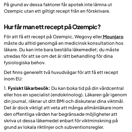
På grund av dessa faktorer får apotek inte lämna ut
Ozempic utan ett giltigt recept från en förskrivare.
Hur får man ett recept på Ozempic?
För att få ett recept på Ozempic, Wegovy eller
Mounjaro
måste du alltid genomgå en medicinsk konsultation hos
läkare. Du kan inte bara beställa läkemedlet; du måste
utredas för att se om det är rätt behandling för dina
fysiologiska behov.
Det finns generellt två huvudvägar för att få ett recept
inom EU:
1.
Fysiskt läkarbesök:
Du kan boka tid på din vårdcentral
eller hos en specialist (endokrinolog). Läkaren går igenom
din journal, räknar ut ditt BMI och diskuterar dina viktmål.
Det är dock viktigt att veta att många allmänläkare inom
den offentliga vården har begränsade möjligheter att
skriva ut dessa läkemedel enbart för viktminskning på
grund av lokala riktlinjer och subventionsregler.