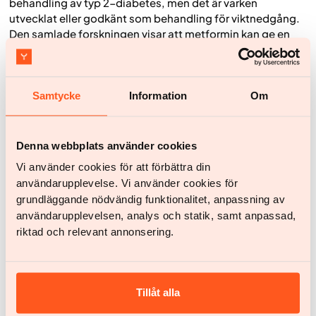
behandling av typ 2-diabetes, men det är varken
utvecklat eller godkänt som behandling för viktnedgång.
Den samlade forskningen visar att metformin kan ge en
modest och långsamt utvecklad viktnedgång hos vissa
individer, främst hos dem med insulinresistens eller
nedsatt glukostolerans. Effekten är dock begränsad och
avsevärt svagare än vad moderna, specifikt riktade
Samtycke
Information
Om
obesitasbehandlingar kan erbjuda.
Resultatet av metforminbehandling påverkas av flera
Denna webbplats använder cookies
faktorer, bland annat kostvanor, fysisk aktivitet och
individens metabola förutsättningar.
Vi använder cookies för att förbättra din
användarupplevelse. Vi använder cookies för
En långsiktigt hållbar viktresa bygger på metoder med
grundläggande nödvändig funktionalitet, anpassning av
dokumenterat god effekt, hög säkerhet och förmåga att
användarupplevelsen, analys och statik, samt anpassad,
stödja kroppens naturliga reglering av hunger, mättnad
riktad och relevant annonsering.
och energibalans. Metformin kan vara en viktig del i
behandlingen av diabetes och insulinresistens, men utgör
inte en primär strategi för viktminskning.
Tillåt alla
Vanliga frågor om metformin och