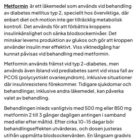
Metformin
är ett läkemedel som används vid behandling
av diabetes mellitus typ 2, speciellt hos överviktiga, där
enbart diet och motion inte ger tillräcklig metabolisk
kontroll. Det används för att förbättra kroppens
insulinkänslighet och sänka blodsockernivåer. Det
minskar leverns produktion av glukos och gör att kroppen
använder insulin mer effektivt. Viss viktnedgång har
kunnat påvisas vid behandling med metformin.
Metformin används främst vid typ 2-diabetes, men
används även ibland vid prediabetes samt vid vissa fall av
PCOS (polycystiskt ovariesyndrom), inklusive situationer
där insulinresistens förekommer. Tidigare sjukdomar och
behandlingar, inklusive andra läkemedel, kan påverka
valet av behandling.
Behandlingen inleds vanligtvis med 500 mg eller 850 mg
metformin 2 till 3 gånger dagligen antingen i samband
med eller efter måltid. Efter cirka 10–15 dagar bör
behandlingseffekten utvärderas, och dosen justeras
utifrån uppmätta blodsockervärden. En långsam gradvis