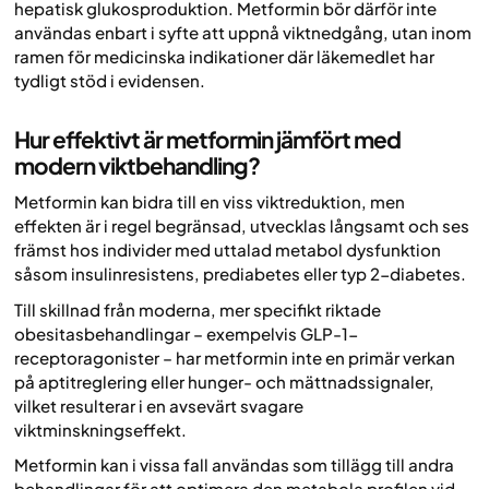
hepatisk glukosproduktion. Metformin bör därför inte
användas enbart i syfte att uppnå viktnedgång, utan inom
ramen för medicinska indikationer där läkemedlet har
tydligt stöd i evidensen.
Hur effektivt är metformin jämfört med
modern viktbehandling?
Metformin kan bidra till en viss viktreduktion, men
effekten är i regel begränsad, utvecklas långsamt och ses
främst hos individer med uttalad metabol dysfunktion
såsom insulinresistens, prediabetes eller typ 2-diabetes.
Till skillnad från moderna, mer specifikt riktade
obesitasbehandlingar – exempelvis GLP-1-
receptoragonister – har metformin inte en primär verkan
på aptitreglering eller hunger- och mättnadssignaler,
vilket resulterar i en avsevärt svagare
viktminskningseffekt.
Metformin kan i vissa fall användas som tillägg till andra
behandlingar för att optimera den metabola profilen vid