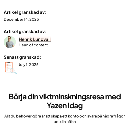
Artikel granskad av:
December 14, 2025
Artikel granskad av:
Henrik Lundvall
Head of content
Senast granskad:
July 1, 2026
Börja din viktminskningsresa med
Yazen idag
Allt du behöver göra är att skapa ett konto och svara på några frågor
om din hälsa