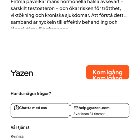
Fetma påverkar mäns hormonella hälsa avsevärt –
särskilt testosteron – och ökar risken för trötthet,
viktökning och kroniska sjukdomar. Att förstå detta
samband är nyckeln till effektiv behandling och
långsiktigt välbefinnande.
Kom igång
Kom igång
Har du några frågor?
Chatta med oss
help@yazen.com
Svar inom 24 timmar.
Vår tjänst
Kvinna