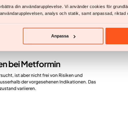
bnahme deutlich schwächer.
förbättra din användarupplevelse. Vi använder cookies för grund
v användarupplevelsen, analys och statik, samt anpassad, riktad 
u anderen Behandlungen eingesetzt werden, um das
bergewicht zu verbessern. Regelmässige ärztliche
rheit zu gewährleisten.
Anpassa
ption gelten, wenn das Hauptziel Gewichtsabnahme
zinischen Indikationen verwendet werden.
en bei Metformin
sucht, ist aber nicht frei von Risiken und
sserhalb der vorgesehenen Indikationen. Das
ustand variieren.