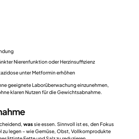
endung
nkter Nierenfunktion oder Herzinsuffizienz
tazidose unter Metformin erhöhen
 ohne geeignete Laborüberwachung einzunehmen,
 ohne klaren Nutzen für die Gewichtsabnahme.
bnahme
scheidend,
was
sie essen. Sinnvoll ist es, den Fokus
el zu legen – wie Gemüse, Obst, Vollkornprodukte
esättigte Fette und Salz zu reduzieren.