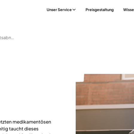
Unser Service
Preisgestaltung
Wisse
Metformin Und Gewichtsabnahme
esetzten medikamentösen
tig taucht dieses