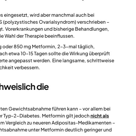
tes eingesetzt, wird aber manchmal auch bei
 (polyzystisches Ovarialsyndrom) verschrieben –
egt. Vorerkrankungen und bisherige Behandlungen,
e Wahl der Therapie beeinflussen.
g oder 850 mg Metformin, 2–3-mal täglich,
ch etwa 10–15 Tagen sollte die Wirkung überprüft
rte angepasst werden. Eine langsame, schrittweise
hkeit verbessern.
weislich die
aten Gewichtsabnahme führen kann – vor allem bei
er Typ-2-Diabetes. Metformin gilt jedoch
nicht als
 Im Vergleich zu neueren Adipositas-Medikamenten –
htsabnahme unter Metformin deutlich geringer und