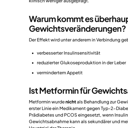
klinisch weniger ausgeprägt.
Warum kommt es überhaup
Gewichtsveränderungen?
Der Effekt wird unter anderem in Verbindung ge
verbesserter Insulinsensitivität
reduzierter Glukoseproduktion in der Leber
vermindertem Appetit
Ist Metformin für Gewich
Metformin wurde
nicht
als Behandlung zur Gewi
erster Linie ein Medikament gegen Typ-2-Diabe
Prädiabetes und PCOS eingesetzt, wenn Insulinre
Gewichtsabnahme kann als sekundärer und meist 
Hauptziel der Therapie.