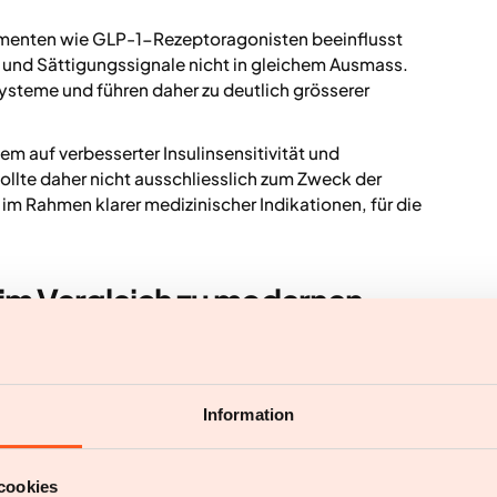
enten wie GLP-1-Rezeptoragonisten beeinflusst
 und Sättigungssignale nicht in gleichem Ausmass.
steme und führen daher zu deutlich grösserer
lem auf verbesserter Insulinsensitivität und
sollte daher nicht ausschliesslich zum Zweck der
 Rahmen klarer medizinischer Indikationen, für die
 im Vergleich zu modernen
tion beitragen, aber der Effekt ist meist begrenzt,
 Menschen mit ausgeprägten Stoffwechselstörungen
Information
Diabetes zu beobachten.
n Adipositas-Therapien – etwa GLP-1-
cookies
ren Effekt auf Appetitregulation, Hunger und