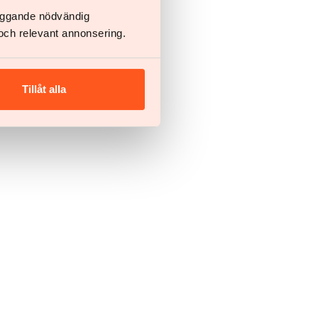
läggande nödvändig
och relevant annonsering.
Tillåt alla