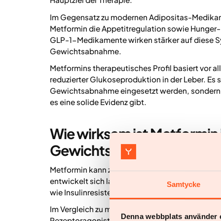
Im Gegensatz zu modernen Adipositas-Medikam
Metformin die Appetitregulation sowie Hunger-
GLP-1-Medikamente wirken stärker auf diese Sy
Gewichtsabnahme.
Metformins therapeutisches Profil basiert vor al
reduzierter Glukoseproduktion in der Leber. Es 
Gewichtsabnahme eingesetzt werden, sondern im
es eine solide Evidenz gibt.
Wie wirksam ist Metformin
Gewichtsbehandlungen?
Metformin kann zu einer gewissen Gewichtsreduk
entwickelt sich langsam und ist vor allem bei
Samtycke
wie Insulinresistenz, Prädiabetes oder Typ-2-
Im Vergleich zu modernen, gezielt entwickelte
Denna webbplats använder 
Rezeptoragonisten – hat Metformin keinen primä