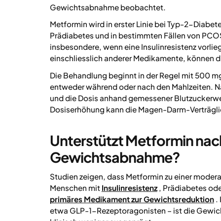
Gewichtsabnahme beobachtet.
Metformin wird in erster Linie bei Typ-2-Diabe
Prädiabetes und in bestimmten Fällen von PCOS
insbesondere, wenn eine Insulinresistenz vorli
einschliesslich anderer Medikamente, können di
Die Behandlung beginnt in der Regel mit 500 m
entweder während oder nach den Mahlzeiten. Na
und die Dosis anhand gemessener Blutzuckerwe
Dosiserhöhung kann die Magen-Darm-Verträglic
Unterstützt Metformin nach
Gewichtsabnahme?
Studien zeigen, dass Metformin zu einer moder
Menschen mit
Insulinresistenz
, Prädiabetes od
primäres Medikament zur Gewichtsreduktion
.
etwa GLP-1-Rezeptoragonisten – ist die Gewic