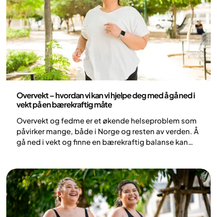
Helse og livsstil
Overvekt – hvordan vi kan vi hjelpe deg med å gå ned i
vekt på en bærekraftig måte
Overvekt og fedme er et økende helseproblem som
påvirker mange, både i Norge og resten av verden. Å
gå ned i vekt og finne en bærekraftig balanse kan
være vanskelig, men det finnes hjelp å få. Vekten
påvirker både den fysiske og psykiske helsen. I
denne artikkelen får du vite hvorfor overvekt
oppstår, hvilke livsstilsendringer som hjelper og
hvordan du kan måle fremgangen din mot en
sunnere vekt.