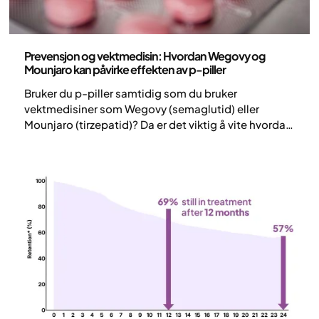
Medisin
Prevensjon og vektmedisin: Hvordan Wegovy og
Mounjaro kan påvirke effekten av p-piller
Bruker du p-piller samtidig som du bruker
vektmedisiner som Wegovy (semaglutid) eller
Mounjaro (tirzepatid)? Da er det viktig å vite hvordan
vektbehandlingen kan påvirke prevensjonsmiddelet
ditt. GLP-1 og GIP-medisiner kan nemlig påvirke
absorpsjonen av p-piller. Samtidig kan
vektnedgang og forbedret hormonell og metabolsk
funksjon føre til forbedret fertilitet. Vi går gjennom
hva du bør være oppmerksom på, og hvilke
prevensjonsmetoder som er mest pålitelige.