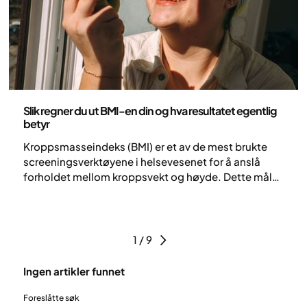
Helse og livsstil
Slik regner du ut BMI-en din og hva resultatet egentlig
betyr
Kroppsmasseindeks (BMI) er et av de mest brukte
screeningsverktøyene i helsevesenet for å anslå
forholdet mellom kroppsvekt og høyde. Dette målet
gir et generelt statistisk utgangspunkt for å vurdere
risikoen for ulike helsetilstander. Samtidig er det
viktig å understreke at BMI har sine begrensninger,
og alene kan det ikke gi et fullstendig bilde av en
1 / 9
persons helsetilstand.
Ingen artikler funnet
Foreslåtte søk