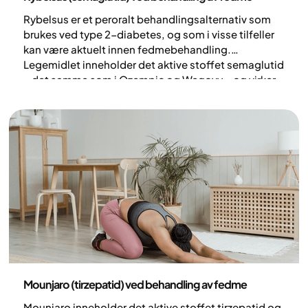
Rybelsus er et peroralt behandlingsalternativ som
brukes ved type 2-diabetes, og som i visse tilfeller
kan være aktuelt innen fedmebehandling.
Legemidlet inneholder det aktive stoffet semaglutid
– det samme som i Ozempic og Wegovy – og virker
ved å etterligne kroppens eget metthetshormon
GLP-1. Dette bidrar til redusert appetitt, økt
metthetsfølelse og forsinket tømming av
magesekken.
Medisin
Mounjaro (tirzepatid) ved behandling av fedme
Mounjaro inneholder det aktive stoffet tirzepatid og