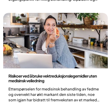
overvekt kan i enkelte tilfeller ligne på hverandre,
men det er to ulike tilstander med forskjellige
underliggende mekanismer. De kan også
forekomme samtidig, noe som ytterligere kan
komplisere det kliniske bildet.
Medisin
Risikoer ved å bruke vektreduksjonslegemidler uten
medisinsk veiledning
Etterspørselen for medisinsk behandling av fedme
og overvekt har økt markant den siste tiden, noe
som igjen har bidratt til fremveksten av et marked
der legemidler av og til distribueres utenfor den
etablerte og regulerte helsetjenesten. Bruk av disse