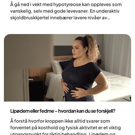
Å gå ned i vekt med hypotyreose kan oppleves som
vanskelig, selv med gode levevaner. En underaktiv
skjoldbruskkjertel innebærer lavere nivåer av
hormoner som regulerer stoffskiftet, noe som kan
påvirke energiforbruk og overskudd. Effekten på
kroppsvekten er imidlertid oftest moderat og
varierer fra person til person. Når hypotyreose
behandles og hormonnivåene normaliseres, ligger
forholdene bedre til rette for å gå ned i vekt.
Helse og livsstil
Lipødem eller fedme – hvordan kan du se forskjell?
Å forstå hvorfor kroppen ikke alltid svarer som
forventet på kosthold og fysisk aktivitet er et viktig
utgangspunkt for riktig behandling. Lipødem og