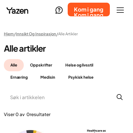
Kom i gang
Kom i gang
Hjem
Innsikt Og Inspirasjon
Alle Artikler
Alle artikler
Alle
Oppskrifter
Helse og livsstil
Ernæring
Medisin
Psykisk helse
Viser
0
av
0
resultater