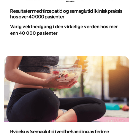
Forskning og publikasjoner
Resultater med tirzepatid og semaglutid i klinisk praksis
hos over 40 000 pasienter
Varig vektnedgang i den virkelige verden hos mer
enn 40 000 pasienter
Betydelig vektnedgang ble oppnådd med GLP-1-
basert behandling som en del av en omfattende,
digital behandlingsmodell for fedme. Resultatene
ble opprettholdt i opptil 24 måneder, med 57 % av
pasientene fortsatt i behandling, noe som
demonstrerer sterk langsiktig effektivitet i klinisk
praksis.
Medisin
Rybelsus (semaglutid) ved behandling av fedme