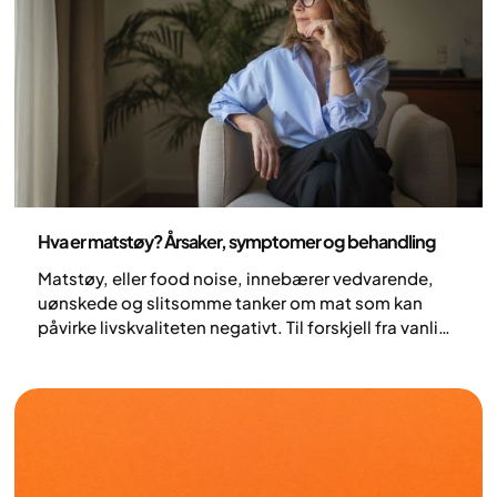
Ernæring
Hva er matstøy? Årsaker, symptomer og behandling
Matstøy, eller food noise, innebærer vedvarende,
uønskede og slitsomme tanker om mat som kan
påvirke livskvaliteten negativt. Til forskjell fra vanlige
tanker om mat, er matstøy ofte stressende og
påtrengende, og handler ofte like mye om sult og
sug som regler, tider og kontroll. Matstøy er et
relativt nytt begrep innen forskningen og setter ord
på noe som mange lenge har kjent på.