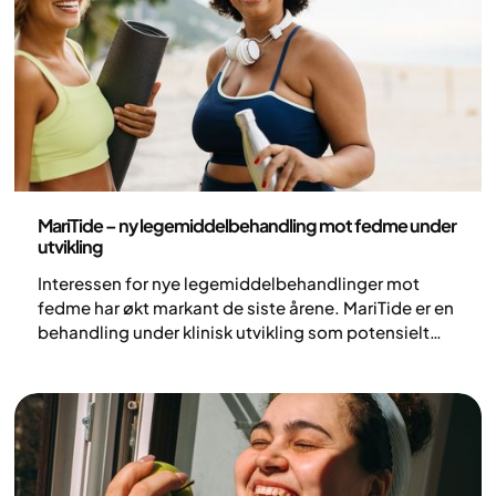
Her går vi gjennom hvordan legemidlene fungerer og
hvem behandlingen passer for.
Helse og livsstil
MariTide – ny legemiddelbehandling mot fedme under
utvikling
Interessen for nye legemiddelbehandlinger mot
fedme har økt markant de siste årene. MariTide er en
behandling under klinisk utvikling som potensielt
kan bidra til økt forståelse av kroppens
vektregulering og utvide behandlingsmulighetene
ved fedme.