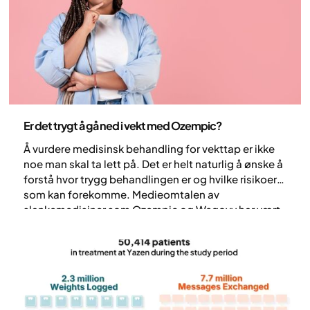
behandlingen.
Medisin
Er det trygt å gå ned i vekt med Ozempic?
Å vurdere medisinsk behandling for vekttap er ikke
noe man skal ta lett på. Det er helt naturlig å ønske å
forstå hvor trygg behandlingen er og hvilke risikoer
som kan forekomme. Medieomtalen av
slankemedisiner som Ozempic og Wegovy har vært
omfattende, og informasjonen kan til tider virke
motstridende. For å kunne ta et godt og informert
valg er det derfor viktig å støtte seg på vitenskapelig
dokumentasjon og medisinske vurderinger.