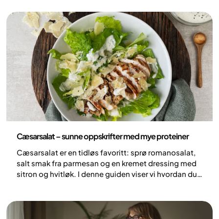
Ernæring
Cæsarsalat – sunne oppskrifter med mye proteiner
Cæsarsalat er en tidløs favoritt: sprø romanosalat,
salt smak fra parmesan og en kremet dressing med
sitron og hvitløk. I denne guiden viser vi hvordan du
beholder den klassiske smaken, samtidig som du
gjør salaten mer proteinrik og mettende – med
kylling, en lettere dressing og et kreativt
pizzaalternativ med kyllingbunn.