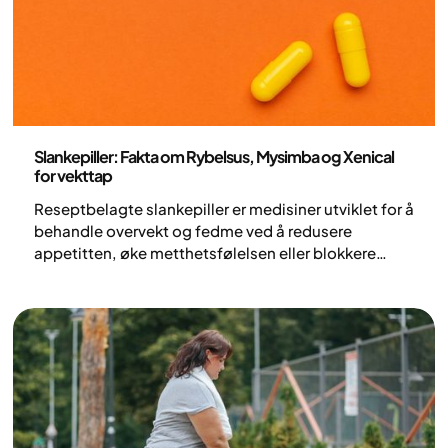
Medisin
Slankepiller: Fakta om Rybelsus, Mysimba og Xenical
for vekttap
Reseptbelagte slankepiller er medisiner utviklet for å
behandle overvekt og fedme ved å redusere
appetitten, øke metthetsfølelsen eller blokkere
fettopptaket i tarmen. For personer som foretrekker
orale medisiner fremfor injeksjoner, finnes det i dag
flere vitenskapelig dokumenterte
behandlingsalternativer. Å oppnå et varig vekttap
krever imidlertid mer enn bare en tablett. Denne
guiden gir deg en faktabasert oversikt over hvordan
moderne slanketabletter fungerer, hvilke alternativer
som finnes, og hvorfor medisinsk støtte er en sentral