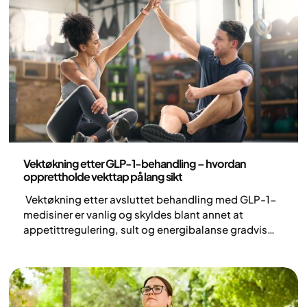
Helse og livsstil
Vektøkning etter GLP-1-behandling – hvordan
opprettholde vekttap på lang sikt
Vektøkning etter avsluttet behandling med GLP-1-
medisiner er vanlig og skyldes blant annet at
appetittregulering, sult og energibalanse gradvis
går tilbake til tidligere nivåer når behandlingen
avsluttes. Fedme er en kronisk og kompleks sykdom
der biologiske mekanismer påvirker både sult,
metthetsfølelse og kroppsvekt over tid.