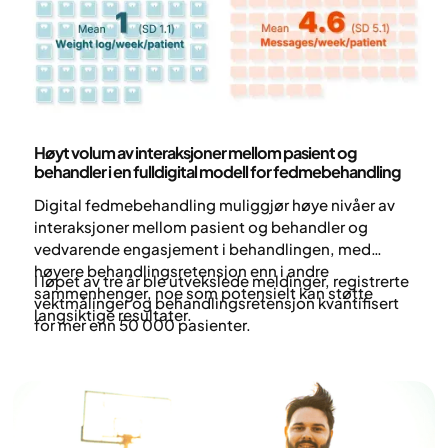
Forskning og publikasjoner
Høyt volum av interaksjoner mellom pasient og
behandler i en fulldigital modell for fedmebehandling
Digital fedmebehandling muliggjør høye nivåer av
interaksjoner mellom pasient og behandler og
vedvarende engasjement i behandlingen, med
høyere behandlingsretensjon enn i andre
I løpet av tre år ble utvekslede meldinger, registrerte
sammenhenger, noe som potensielt kan støtte
vektmålinger og behandlingsretensjon kvantifisert
langsiktige resultater.
for mer enn 50 000 pasienter.