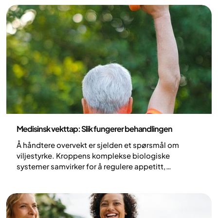
legemidlene uten legeordinasjon samt uten
strukturert og kontinuerlig oppfølging innebærer
betydelig medisinsk risiko.
Medisin
Medisinsk vekttap: Slik fungerer behandlingen
Å håndtere overvekt er sjelden et spørsmål om
viljestyrke. Kroppens komplekse biologiske
systemer samvirker for å regulere appetitt,
energiforbruk og fettlagring – ofte på en måte som
motvirker vekttap. Medisinsk vekttap tar sikte på å
påvirke disse prosessene og skape bedre
forutsetninger for bærekraftige resultater over tid.