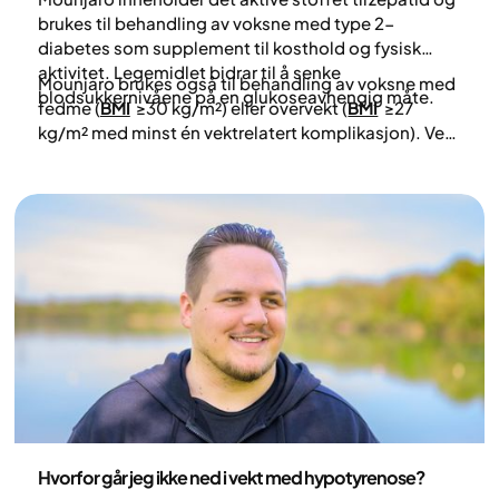
brukes til behandling av voksne med type 2-
diabetes som supplement til kosthold og fysisk
aktivitet. Legemidlet bidrar til å senke
Mounjaro brukes også til behandling av voksne med
blodsukkernivåene på en glukoseavhengig måte.
fedme (
BMI
≥30 kg/m²) eller overvekt (
BMI
≥27
kg/m² med minst én vektrelatert komplikasjon). Ved
å påvirke kroppens appetittregulering kan
behandlingen bidra til vektnedgang gjennom
redusert energiinntak.
Helse og livsstil
Hvorfor går jeg ikke ned i vekt med hypotyrenose?