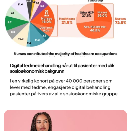
Forskning og publikasjoner
Digital fedmebehandling når ut til pasienter med ulik
sosioøkonomisk bakgrunn
I en virkelig kohort på over 40 000 personer som
lever med fedme, engasjerte digital behandling
pasienter på tvers av alle sosioøkonomiske grupper,
inkludert lav- og mellominntektsbefolkninger.
Samtidig viste økonomisk tilgjengelighet seg å
være den viktigste årsaken til behandlingsavbrudd,
der økonomiske barrierer i uforholdsmessig stor
grad begrenset langsiktig tilgang og kontinuitet i