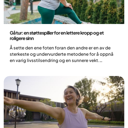
del av behandlingen.
Fysisk aktivitet
Gå tur: en støttespiller for en lettere kropp og et
roligere sinn
Å sette den ene foten foran den andre er en av de
sterkeste og undervurderte metodene for å oppnå
en varig livsstilsendring og en sunnere vekt.
Forskning viser at selv små økninger i daglige skritt
gir betydelige gevinster for både den metabolske
helsen og det mentale overskuddet. Å gå tur krever
ingen avansert utstyr, men gir kroppen muligheten til
å forbrenne energi skånsomt, samtidig som hjernen
får en nødvendig pause fra hverdagens krav.