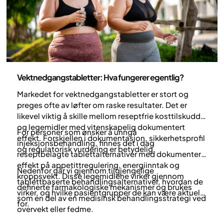
Medisin
Vektnedgangstabletter: Hva fungerer egentlig?
Markedet for vektnedgangstabletter er stort og
preges ofte av løfter om raske resultater. Det er
likevel viktig å skille mellom reseptfrie kosttilskudd
og legemidler med vitenskapelig dokumentert
For personer som ønsker å unngå
effekt. Forskjellen i dokumentasjon, sikkerhetsprofil
injeksjonsbehandling, finnes det i dag
og regulatorisk vurdering er betydelig.
reseptbelagte tablettalternativer med dokumentert
effekt på appetittregulering, energiinntak og
Nedenfor går vi gjennom tilgjengelige
kroppsvekt. Disse legemidlene virker gjennom
tablettbaserte behandlingsalternativer, hvordan de
definerte farmakologiske mekanismer og brukes
virker, og hvilke pasientgrupper de kan være aktuelle
som en del av en medisinsk behandlingsstrategi ved
for.
overvekt eller fedme.