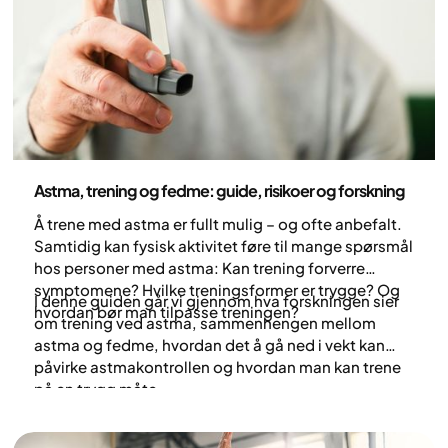
Medisin
Astma, trening og fedme: guide, risikoer og forskning
Å trene med astma er fullt mulig – og ofte anbefalt.
Samtidig kan fysisk aktivitet føre til mange spørsmål
hos personer med astma: Kan trening forverre
symptomene? Hvilke treningsformer er trygge? Og
I denne guiden går vi gjennom hva forskningen sier
hvordan bør man tilpasse treningen?
om trening ved astma, sammenhengen mellom
astma og fedme, hvordan det å gå ned i vekt kan
påvirke astmakontrollen og hvordan man kan trene
på en trygg måte.