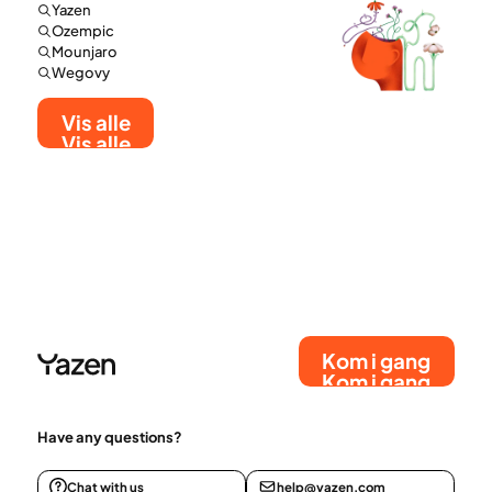
Yazen
Ozempic
Mounjaro
Wegovy
Vis alle
Vis alle
Kom i gang
Kom i gang
Have any questions?
Chat with us
help@yazen.com