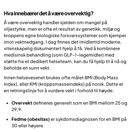
Hva innebærer det å være overvektig?
Å være overvektig handler sjelden om mangel på
viljestyrke, men er ofte et resultat av genetikk, miljø og
kroppens egne biologiske forsvarssystemer som kjemper
imot vektnedgang. I dag finnes det imidlertid moderne,
vitenskapelig dokumentert hjelp å få. Ved å kombinere
medisinsk behandling (som GLP-1-legemidler) med
støtte fra et dedikert helseteam, kan du få hjelp til å nå og
beholde en sunn vekt.
Innen helsevesenet brukes ofte målet BMI (Body Mass
Index), eller KMI (kroppsmasseindeks) på norsk. Dette er
en retningslinje for å vurdere vekt i forhold til høyde.
Overvekt
defineres generelt som en BMI mellom 25 og
29,9.
Fedme (obesitas)
er sykdomsdiagnosen for en BMI på
30 eller høyere.