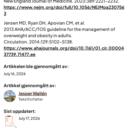
New England Journal of Medicine.
2023;389:2221-2232.
https://www.nejm.org/doi/full/10.1056/NEJMoa230756
3
Jensen MD, Ryan DH, Apovian CM, et al.
2013 AHA/ACC/TOS guideline for the management of
overweight and obesity in adults.
Circulation.
2014;129:S102-S138.
https://www.ahajournals.org/doi/10.1161/01.cir.00004
37739.71477.ee
Artikkelen ble gjennomgått av:
July 16, 2026
Artikkel gjennomgått av:
Jesper Wallén
Tekstforfatter
Sist oppdatert:
July 17, 2026