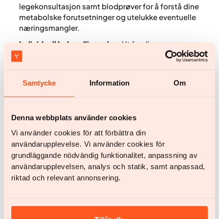
legekonsultasjon samt blodprøver for å forstå dine
metabolske forutsetninger og utelukke eventuelle
næringsmangler.
Individuell behandlingsplan
: Ut fra dine prøvesvar og
behov får du, dersom du oppfyller kriteriene, en
skreddersydd legemiddelbehandling skrevet ut av
lege.
Samtycke
Information
Om
Tverrfaglig støtte:
Du går ikke gjennom dette alene.
Legen din og din personlige YazenCoach er med deg
hele veien – med medisinsk trygghet,
Denna webbplats använder cookies
individtilpassede justeringer og støtte i hverdagen.
Vi använder cookies för att förbättra din
Ved behov kobles flere spesialister inn, som klinisk
användarupplevelse. Vi använder cookies för
ernæringsfysiolog, psykolog og personlig trener. Alt er
grundläggande nödvändig funktionalitet, anpassning av
samlet i appen, for en trygg start mot dokumentert
vektkontroll.
användarupplevelsen, analys och statik, samt anpassad,
riktad och relevant annonsering.
Langsiktig oppfølging:
Ved hjelp av smarte,
oppkoblede vekter følger vi ikke bare vekten din, men
kroppssammensetningen din (slik at du mister fett,
ikke muskler). Vi jobber med deg på lang sikt for å sikre