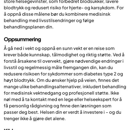
store helsegevinster, som forbedret blodsukker, lavere
blodtrykk og redusert risiko for hjerte- og karsykdom. For
å oppnå disse målene bør du kombinere medisinsk
behandling med livsstilsendringer og følge
behandlingsplanen din.
Oppsummering
Å gå ned i vekt og oppnå en sunn vekt er en reise som
krever både kunnskap, tålmodighet og riktig støtte. Ved å
forstå årsakene til overvekt, gjøre nødvendige endringer i
livsstil og regelmessig måle fremgangen din, kan du
redusere risikoen for sykdommer som diabetes type 2 og
høyt blodtrykk. Om du ønsker hjelp på veien, finnes det
mange ulike behandlingsalternativer, inkludert behandling
for medisinsk vektnedgang og profesjonell støtte. Ikke
nøl med å ta kontakt med en lege eller helseekspert for å
få personlig rådgivning og finne den løsningen som
passer deg best. Helsen din er verdt å investere i – og du
trenger ikke å gjøre det alene.