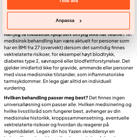
Tillåt alla
at vektnedgangen blir varig, i tråd med hvordan Yazens
vektprogram er utformet for langsiktighet.
Anpassa
Ofte stilte spørsmål (OSS)
Kan jeg få medisinsk hjelp selv om jeg ikke har fedme?
Ja,
medisinsk behandling kan være aktuelt for personer som
har en BMI fra 27 (overvekt) dersom det samtidig finnes
vektrelaterte risikoer, for eksempel høyt blodtrykk,
diabetes type 2, søvnapné eller blodfettforstyrrelser. Det
gjelder imidlertid ikke for gravide, ammende eller personer
med visse medisinske tilstander, som inflammatoriske
tarmsykdommer. En lege gjør alltid en individuell
vurdering.
Hvilken behandling passer meg best?
Det finnes ingen
universalløsning som passer alle. Hvilken medisinering og
hvilke livsstilsråd som fungerer best, avhenger av din
medisinske historikk, kroppssammensetning, eventuelle
vektrelaterte risikoer og hvordan du reagerer på
legemiddelet. Legen din hos Yazen skreddersyr en