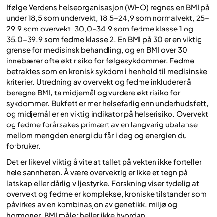
Ifølge Verdens helseorganisasjon (WHO) regnes en BMI på
under 18,5 som undervekt, 18,5–24,9 som normalvekt, 25–
29,9 som overvekt, 30,0–34,9 som fedme klasse 1 og
35,0–39,9 som fedme klasse 2. En BMI på 30 er en viktig
grense for medisinsk behandling, og en BMI over 30
innebærer ofte økt risiko for følgesykdommer. Fedme
betraktes som en kronisk sykdom i henhold til medisinske
kriterier. Utredning av overvekt og fedme inkluderer å
beregne BMI, ta midjemål og vurdere økt risiko for
sykdommer. Bukfett er mer helsefarlig enn underhudsfett,
og midjemål er en viktig indikator på helserisiko. Overvekt
og fedme forårsakes primært av en langvarig ubalanse
mellom mengden energi du får i deg og energien du
forbruker.
Det er likevel viktig å vite at tallet på vekten ikke forteller
hele sannheten. Å være overvektig er ikke et tegn på
latskap eller dårlig viljestyrke. Forskning viser tydelig at
overvekt og fedme er komplekse, kroniske tilstander som
påvirkes av en kombinasjon av genetikk, miljø og
hormoner. BMI måler heller ikke hvordan