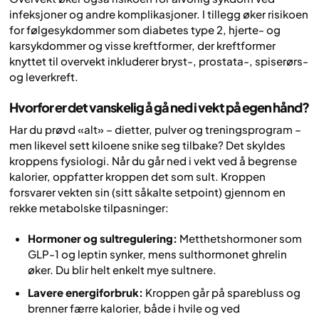
infeksjoner og andre komplikasjoner. I tillegg øker risikoen
for følgesykdommer som diabetes type 2, hjerte- og
karsykdommer og visse kreftformer, der kreftformer
knyttet til overvekt inkluderer bryst-, prostata-, spiserørs-
og leverkreft.
Hvorfor er det vanskelig å gå ned i vekt på egen hånd?
Har du prøvd «alt» – dietter, pulver og treningsprogram –
men likevel sett kiloene snike seg tilbake? Det skyldes
kroppens fysiologi. Når du går ned i vekt ved å begrense
kalorier, oppfatter kroppen det som sult. Kroppen
forsvarer vekten sin (sitt såkalte
setpoint
) gjennom en
rekke metabolske tilpasninger:
Hormoner og sultregulering:
Metthetshormoner som
GLP-1 og leptin synker, mens sulthormonet ghrelin
øker. Du blir helt enkelt mye sultnere.
Lavere energiforbruk:
Kroppen går på sparebluss og
brenner færre kalorier, både i hvile og ved