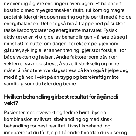
nødvendig å gjøre endringer i hverdagen. Et balansert
kosthold med mye grønnsaker, frukt, fullkorn og magre
proteinkilder gir kroppen næring og hjelper til med å holde
energibalansen. Det er også bra å trappe ned på sukker,
raske karbohydrater og energitette matvarer. Fysisk
aktivitet er en viktig del av behandlingen – å røre på seg i
minst 30 minutter om dagen, for eksempel gjennom
gåturer, sykling eller annen trening, gjør stor forskjell for
både vekten og helsen. Andre faktorer som påvirker
vekten er søvn og stress; å sove tilstrekkelig og finne
måter å håndtere hverdagsstress på kan også hjelpe deg
med å gå ned i vekt på en trygg og bærekraftig måte
samtidig som du føler deg bedre.
Hvilken behandling gir best resultat for å gå ned i
vekt?
Pasienter med overvekt og fedme bør tilbys en
kombinasjon av livsstilsbehandling og medisinsk
behandling for best resultat. Livsstilsbehandling
innebærer at du får hjelp til å endre hvordan du spiser og