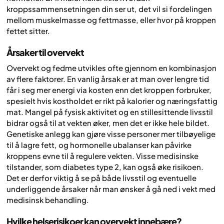
kroppssammensetningen din ser ut, det vil si fordelingen
mellom muskelmasse og fettmasse, eller hvor på kroppen
fettet sitter.
Årsaker til overvekt
Overvekt og fedme utvikles ofte gjennom en kombinasjon
av flere faktorer. En vanlig årsak er at man over lengre tid
får i seg mer energi via kosten enn det kroppen forbruker,
spesielt hvis kostholdet er rikt på kalorier og næringsfattig
mat. Mangel på fysisk aktivitet og en stillesittende livsstil
bidrar også til at vekten øker, men det er ikke hele bildet.
Genetiske anlegg kan gjøre visse personer mer tilbøyelige
til å lagre fett, og hormonelle ubalanser kan påvirke
kroppens evne til å regulere vekten. Visse medisinske
tilstander, som diabetes type 2, kan også øke risikoen.
Det er derfor viktig å se på både livsstil og eventuelle
underliggende årsaker når man ønsker å gå ned i vekt med
medisinsk behandling.
Hvilke helserisikoer kan overvekt innebære?