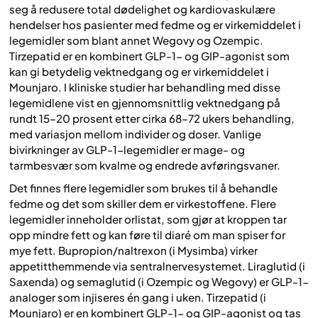
seg å redusere total dødelighet og kardiovaskulære
hendelser hos pasienter med fedme og er virkemiddelet i
legemidler som blant annet Wegovy og Ozempic.
Tirzepatid er en kombinert GLP-1- og GIP-agonist som
kan gi betydelig vektnedgang og er virkemiddelet i
Mounjaro. I kliniske studier har behandling med disse
legemidlene vist en gjennomsnittlig vektnedgang på
rundt 15–20 prosent etter cirka 68–72 ukers behandling,
med variasjon mellom individer og doser. Vanlige
bivirkninger av GLP-1-legemidler er mage- og
tarmbesvær som kvalme og endrede avføringsvaner.
Det finnes flere legemidler som brukes til å behandle
fedme og det som skiller dem er virkestoffene. Flere
legemidler inneholder orlistat, som gjør at kroppen tar
opp mindre fett og kan føre til diaré om man spiser for
mye fett. Bupropion/naltrexon (i Mysimba) virker
appetitthemmende via sentralnervesystemet. Liraglutid (i
Saxenda) og semaglutid (i Ozempic og Wegovy) er GLP-1-
analoger som injiseres én gang i uken. Tirzepatid (i
Mounjaro) er en kombinert GLP-1- og GIP-agonist og tas