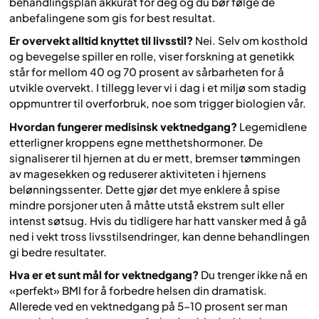
behandlingsplan akkurat for deg og du bør følge de
anbefalingene som gis for best resultat.
Er overvekt alltid knyttet til livsstil?
Nei. Selv om kosthold
og bevegelse spiller en rolle, viser forskning at genetikk
står for mellom 40 og 70 prosent av sårbarheten for å
utvikle overvekt. I tillegg lever vi i dag i et miljø som stadig
oppmuntrer til overforbruk, noe som trigger biologien vår.
Hvordan fungerer medisinsk vektnedgang?
Legemidlene
etterligner kroppens egne metthetshormoner. De
signaliserer til hjernen at du er mett, bremser tømmingen
av magesekken og reduserer aktiviteten i hjernens
belønningssenter. Dette gjør det mye enklere å spise
mindre porsjoner uten å måtte utstå ekstrem sult eller
intenst søtsug. Hvis du tidligere har hatt vansker med å gå
ned i vekt tross livsstilsendringer, kan denne behandlingen
gi bedre resultater.
Hva er et sunt mål for vektnedgang?
Du trenger ikke nå en
«perfekt» BMI for å forbedre helsen din dramatisk.
Allerede ved en vektnedgang på 5–10 prosent ser man