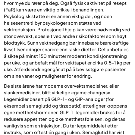
hvor mye du rører på deg. Også fysisk aktivitet på resept
(FaR) kan være en viktig brikke i behandlingen.
Psykologisk støtte er en annen viktig del, og noen
helsesentre tilbyr psykologer som støtte ved
vektreduksjon. Profesjonell hjelp kan være nødvendig ved
stor overvekt, spesielt ved andre risikofaktorer som høyt
blodtrykk. Sunn vektnedgang bør innebære bærekraftige
livsstilsendringer snarere enn raske dietter. Det anbefales
å sikte på minst 150 minutter moderat kondisjonstrening
per uke, og anbefalt mål for vekttapet er cirka 0,5–1 kg per
uke. Atferdsendringer går ut på å bevisstgjøre pasienten
om sine vaner og muligheter for endring.
De siste årene har moderne overvektsmedisiner, eller
slankemedisiner, blitt virkelige «game changers».
Legemidler basert på GLP-1- og GIP-analoger (for
eksempel semaglutid og tirzepatid) etterligner kroppens
egne metthetshormoner. GLP-1-legemidler brukes for å
redusere appetitten og øke metthetsfølelsen, og de tas
vanligvis som en injeksjon. Du tar legemiddelet etter
instruks, som oftest én gang i uken. Semaglutid har vist