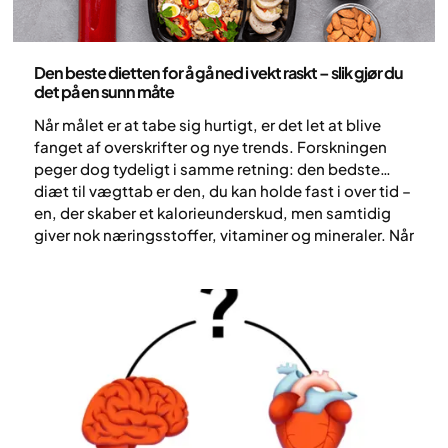
Helse og livsstil
Den beste dietten for å gå ned i vekt raskt – slik gjør du
det på en sunn måte
Når målet er at tabe sig hurtigt, er det let at blive
fanget af overskrifter og nye trends. Forskningen
peger dog tydeligt i samme retning: den bedste
diæt til vægttab er den, du kan holde fast i over tid –
en, der skaber et kalorieunderskud, men samtidig
giver nok næringsstoffer, vitaminer og mineraler. Når
dit energiindtag (kcal) er lavere end dit
energiforbrug, falder vægten – uanset hvad diæten
kaldes (1,2).