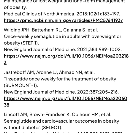
Maintenance of lost weight and long-term management
of obesity.
Medical Clinics of North America.
2018;102(1):183-197.
https://pmc.ncbi.nlm.nih.gov/articles/PMC5764193/
Wilding JPH, Batterham RL, Calanna S, et al.
Once-weekly semaglutide in adults with overweight or
obesity (STEP 1).
New England Journal of Medicine.
2021;384:989-1002.
https://www.nejm.org/doi/full/10.1056/NEJMoa203218
3
Jastreboff AM, Aronne LJ, Ahmad NN, et al.
Tirzepatide once weekly for the treatment of obesity
(SURMOUNT-1).
New England Journal of Medicine.
2022;387:205-216.
https://www.nejm.org/doi/full/10.1056/NEJMoa22060
38
Lincoff AM, Brown-Frandsen K, Colhoun HM, et al.
Semaglutide and cardiovascular outcomes in obesity
without diabetes (SELECT).