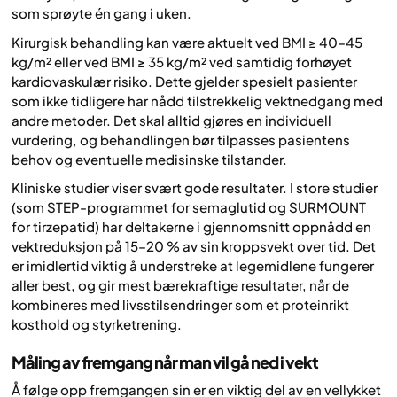
som sprøyte én gang i uken.
Kirurgisk behandling kan være aktuelt ved BMI ≥ 40–45
kg/m² eller ved BMI ≥ 35 kg/m² ved samtidig forhøyet
kardiovaskulær risiko. Dette gjelder spesielt pasienter
som ikke tidligere har nådd tilstrekkelig vektnedgang med
andre metoder. Det skal alltid gjøres en individuell
vurdering, og behandlingen bør tilpasses pasientens
behov og eventuelle medisinske tilstander.
Kliniske studier viser svært gode resultater. I store studier
(som STEP-programmet for semaglutid og SURMOUNT
for tirzepatid) har deltakerne i gjennomsnitt oppnådd en
vektreduksjon på 15–20 % av sin kroppsvekt over tid. Det
er imidlertid viktig å understreke at legemidlene fungerer
aller best, og gir mest bærekraftige resultater, når de
kombineres med livsstilsendringer som et proteinrikt
kosthold og styrketrening.
Måling av fremgang når man vil gå ned i vekt
Å følge opp fremgangen sin er en viktig del av en vellykket