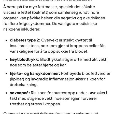
Å bære på for mye fettmasse, spesielt det såkalte
viscerale fettet (bukfett) som samler seg rundt indre
organer, kan påvirke helsen din negativt og øke risikoen
for flere følgesykdommer. De vanligste medisinske
risikoene inkluderer:
diabetes type 2:
Overvekt er sterkt knyttet til
insulinresistens, noe som gjør at kroppens celler får
vanskeligere for å ta opp sukker fra blodet.
høyt blodtrykk:
Blodtrykket stiger ofte med økt vekt,
noe som belaster hjerte og kar.
hjerte- og karsykdommer:
Forhøyede blodfettverdier
(lipider) og lavgradig inflammasjon øker risikoen for
åreforkalkning.
søvnapné:
Risikoen for pustestopp under søvn øker i
takt med stigende vekt, noe som igjen forverrer
tretthet og stress i kroppen.
Overvekt øker også risikoen for alvorlig sykdom ved