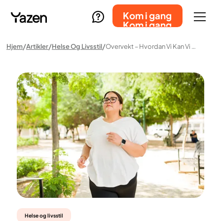
Kom i gang
Kom i gang
Hjem
Artikler
Helse Og Livsstil
Overvekt – Hvordan Vi Kan Vi Hjelpe Deg Med Å Gå Ned I Vekt På En Bærekraftig Måte
Helse og livsstil