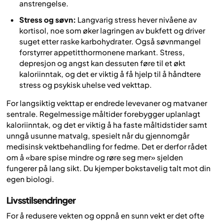
anstrengelse.
Stress og søvn:
Langvarig stress hever nivåene av
kortisol, noe som øker lagringen av bukfett og driver
suget etter raske karbohydrater. Også søvnmangel
forstyrrer appetitthormonene markant. Stress,
depresjon og angst kan dessuten føre til et økt
kaloriinntak, og det er viktig å få hjelp til å håndtere
stress og psykisk uhelse ved vekttap.
For langsiktig vekttap er endrede levevaner og matvaner
sentrale. Regelmessige måltider forebygger uplanlagt
kaloriinntak, og det er viktig å ha faste måltidstider samt
unngå usunne matvalg, spesielt når du gjennomgår
medisinsk vektbehandling for fedme. Det er derfor rådet
om å «bare spise mindre og røre seg mer» sjelden
fungerer på lang sikt. Du kjemper bokstavelig talt mot din
egen biologi.
Livsstilsendringer
For å redusere vekten og oppnå en sunn vekt er det ofte