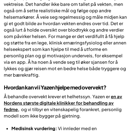
vektreise. Det handler ikke bare om tallet på vekten, men
også om å sette realistiske mål og følge opp andre
helsemarkører. Å veie seg regelmessig og måle midjen kan
gi et godt bilde av hvordan vekten endres over tid. Det er
også lurt å holde oversikt over blodtrykk og andre verdier
som påvirker helsen. For mange er det verdifullt å få hjelp
og støtte fra en lege, klinisk ernæringsfysiolog eller annen
helseekspert som kan hjelpe til med å utforme en
personlig plan og gi motivasjon underveis, for eksempel
via en app. Å ha noen å vende seg til øker sjansen for å
lykkes og gjør reisen mot en bedre helse både tryggere og
mer bærekraftig.
Hvordan kan vi i Yazen hjelpe med overvekt?
Å behandle overvekt krever et helhetssyn. Yazen er
en av
Nordens største digitale klinikker for behandling av
fedme,
og vi tilbyr en vitenskapelig forankret, personlig
modell som ikke bygger på gjetning.
Medisinsk vurdering:
Vi innleder med en