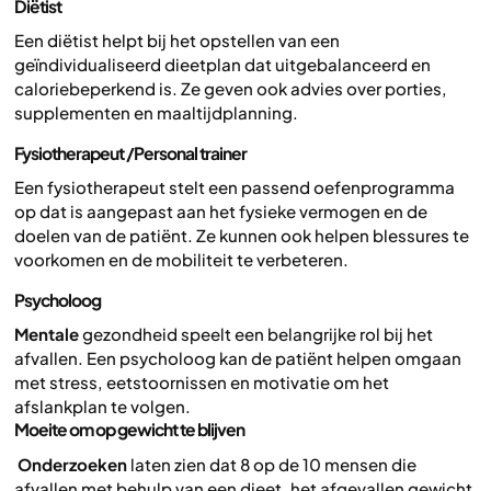
Diëtist
‍
Een diëtist helpt bij het opstellen van een
geïndividualiseerd dieetplan dat uitgebalanceerd en
caloriebeperkend is. Ze geven ook advies over porties,
supplementen en maaltijdplanning.
Fysiotherapeut
/Personal trainer
Een fysiotherapeut stelt een passend oefenprogramma
op dat is aangepast aan het fysieke vermogen en de
doelen van de patiënt. Ze kunnen ook helpen blessures te
voorkomen en de mobiliteit te verbeteren.
Psycholoog
Mentale
gezondheid speelt een belangrijke rol bij het
afvallen. Een psycholoog kan de patiënt helpen omgaan
met stress, eetstoornissen en motivatie om het
afslankplan te volgen.
Moeite om op gewicht te blijven
‍ Onderzoeken
laten zien dat 8 op de 10 mensen die
afvallen met behulp van een dieet, het afgevallen gewicht