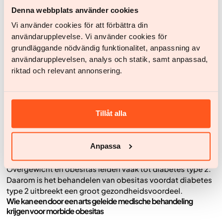
overgewicht en obesitas.
Denna webbplats använder cookies
Controleer je BMI
Vi använder cookies för att förbättra din
Hetzelfde geneesmiddel (semaglutide) dat wordt gebruikt
användarupplevelse. Vi använder cookies för
voor morbide obesitas wordt ook gebruikt voor de
grundläggande nödvändig funktionalitet, anpassning av
behandeling van diabetes type 2.
användarupplevelsen, analys och statik, samt anpassad,
BMI-limieten zijn vastgesteld voor de medische
riktad och relevant annonsering.
behandeling van mensen met overgewicht en morbide
obesitas. Er is
geen
BMI-limiet voor wanneer een persoon
met diabetes type 2 een medische behandeling met
Tillåt alla
semaglutide kan krijgen.
Veel mensen met diabetes type 2 hebben ook morbide
overgewicht en worden daarom voor beide ziekten
Anpassa
behandeld.
Overgewicht en obesitas leiden vaak tot diabetes type 2.
Daarom is het behandelen van obesitas voordat diabetes
type 2 uitbreekt een groot gezondheidsvoordeel.
Wie kan een door een arts geleide medische behandeling
krijgen voor morbide obesitas