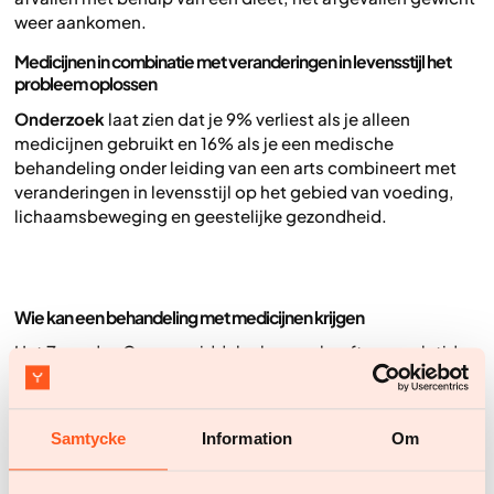
weer aankomen.
Medicijnen
in combinatie met veranderingen in levensstijl het
probleem oplossen
‍Onderzoek
laat zien dat je 9% verliest als je alleen
medicijnen gebruikt en 16% als je een medische
behandeling onder leiding van een arts combineert met
veranderingen in levensstijl op het gebied van voeding,
lichaamsbeweging en geestelijke gezondheid.
Wie kan een behandeling met medicijnen krijgen
Het Zweedse Geneesmiddelenbureau heeft semaglutide
goedgekeurd voor de behandeling van morbide obesitas
voor mensen met een BMI van 30 jaar en ouder of voor
mensen met een BMI van 27, inclusief andere complicaties
Samtycke
Information
Om
zoals prediabetes, hypertensie, enz. Deze medicatie is
ook in Nederlands goedgekeurd voor de behandeling van