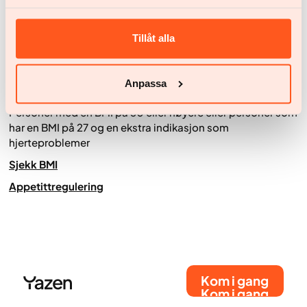
overvektige og får derfor behandling for begge
sykdommene.
Tillåt alla
Overvekt og fedme fører ofte til diabetes type 2. Derfor er
behandling av fedme før type 2 diabetes bryter ut en stor
helsemessig fordel.
Anpassa
Hvem kan få legeledd medisinsk behandling for sykelig fedme
Personer med en BMI på 30 eller høyere eller personer som
har en BMI på 27 og en ekstra indikasjon som
hjerteproblemer
Sjekk BMI
Appetittregulering
Kom i gang
Kom i gang