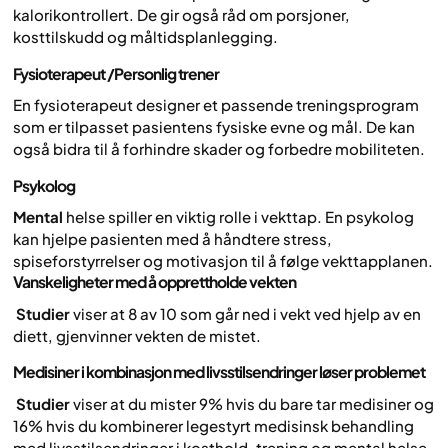
kalorikontrollert. De gir også råd om porsjoner,
kosttilskudd og måltidsplanlegging.
Fysioterapeut
/Personlig trener
En fysioterapeut designer et passende treningsprogram
som er tilpasset pasientens fysiske evne og mål. De kan
også bidra til å forhindre skader og forbedre mobiliteten.
Psykolog
Mental
helse spiller en viktig rolle i vekttap. En psykolog
kan hjelpe pasienten med å håndtere stress,
spiseforstyrrelser og motivasjon til å følge vekttapplanen.
Vanskeligheter med å opprettholde vekten
‍ Studier
viser at 8 av 10 som går ned i vekt ved hjelp av en
diett, gjenvinner vekten de mistet.
Medisiner
i kombinasjon med livsstilsendringer løser problemet
‍ Studier
viser at du mister 9% hvis du bare tar medisiner og
16% hvis du kombinerer legestyrt medisinsk behandling
med livsstilsendringer i kosthold, trening og mental helse.