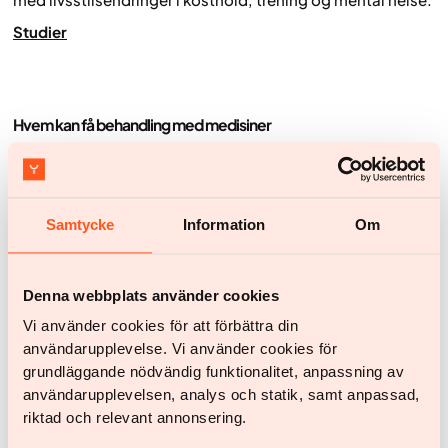
Studier
Hvem kan få behandling med medisiner
Det svenske legemiddelkontoret har godkjent semaglutid
for behandling av sykelig fedme for personer med en BMI
på 30 og over eller for de med en BMI på 27 inkludert andre
komplikasjoner som prediabetes, hypertensjon, etc.
Samtycke
Information
Om
Sjekk BMI
Det samme stoffet (semaglutid) som brukes til sykelig
Denna webbplats använder cookies
fedme, brukes også til å behandle type 2 diabetes.
Vi använder cookies för att förbättra din
BMI-grenser er satt for medisinsk behandling av
användarupplevelse. Vi använder cookies för
overvektige og sykelig overvektige mennesker. Det er
nei
grundläggande nödvändig funktionalitet, anpassning av
BMI-grense for når en person med diabetes type 2 kan få
användarupplevelsen, analys och statik, samt anpassad,
medisinsk behandling med semaglutid.
riktad och relevant annonsering.
Mange mennesker med type 2 diabetes er også sykelig