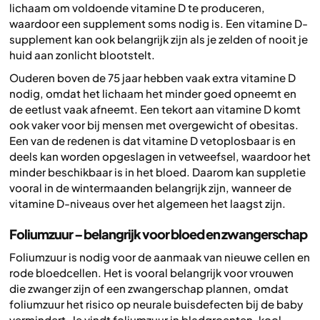
lichaam om voldoende vitamine D te produceren,
waardoor een supplement soms nodig is. Een vitamine D-
supplement kan ook belangrijk zijn als je zelden of nooit je
huid aan zonlicht blootstelt.
Ouderen boven de 75 jaar hebben vaak extra vitamine D
nodig, omdat het lichaam het minder goed opneemt en
de eetlust vaak afneemt. Een tekort aan vitamine D komt
ook vaker voor bij mensen met overgewicht of obesitas.
Een van de redenen is dat vitamine D vetoplosbaar is en
deels kan worden opgeslagen in vetweefsel, waardoor het
minder beschikbaar is in het bloed. Daarom kan suppletie
vooral in de wintermaanden belangrijk zijn, wanneer de
vitamine D-niveaus over het algemeen het laagst zijn.
Foliumzuur – belangrijk voor bloed en zwangerschap
Foliumzuur is nodig voor de aanmaak van nieuwe cellen en
rode bloedcellen. Het is vooral belangrijk voor vrouwen
die zwanger zijn of een zwangerschap plannen, omdat
foliumzuur het risico op neurale buisdefecten bij de baby
vermindert. Je vindt foliumzuur in bladgroenten, kool,