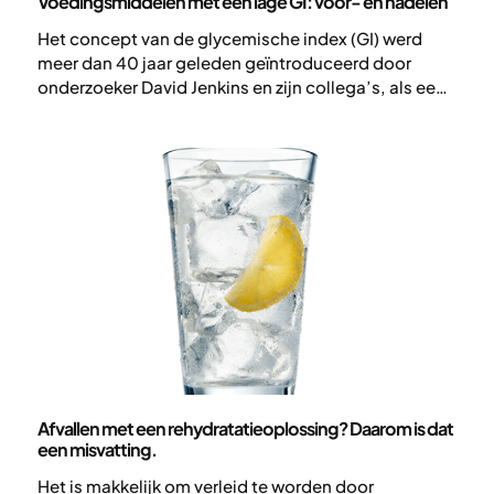
Voedingsmiddelen met een lage GI: voor- en nadelen
Het concept van de glycemische index (GI) werd
meer dan 40 jaar geleden geïntroduceerd door
onderzoeker David Jenkins en zijn collega’s, als een
manier om te beschrijven hoe koolhydraten de
bloedsuikerspiegel beïnvloeden. Voedingsmiddelen
met een lage GI zorgen voor een langzamere en
gelijkmatigere stijging van de bloedsuiker, terwijl
voedingsmiddelen met een hoge GI de bloedsuiker
sneller laten stijgen. In dit artikel leggen we uit hoe
GI werkt, wat het onderzoek laat zien en wat de
voor- en nadelen zijn.
Voeding
Afvallen met een rehydratatieoplossing? Daarom is dat
een misvatting.
Het is makkelijk om verleid te worden door