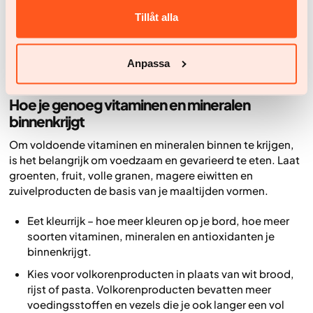
mineralen kunnen ook de opname van andere
Tillåt alla
voedingsstoffen verstoren.
Als je niet zeker weet of je genoeg binnenkrijgt, overleg
Anpassa
dan met je arts of een andere zorgverlener.
Hoe je genoeg vitaminen en mineralen
binnenkrijgt
Om voldoende vitaminen en mineralen binnen te krijgen,
is het belangrijk om voedzaam en gevarieerd te eten. Laat
groenten, fruit, volle granen, magere eiwitten en
zuivelproducten de basis van je maaltijden vormen.
Eet kleurrijk – hoe meer kleuren op je bord, hoe meer
soorten vitaminen, mineralen en antioxidanten je
binnenkrijgt.
Kies voor volkorenproducten in plaats van wit brood,
rijst of pasta. Volkorenproducten bevatten meer
voedingsstoffen en vezels die je ook langer een vol