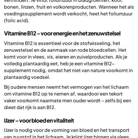
bonen, linzen, fruit en volkorenproducten. Wanneer het als
voedingssupplement wordt verkocht, heet het foliumzuur
(
folic acid
).
Vitamine B12 – voor energie en het zenuwstelsel
Vitamine B12 is essentieel voor de stofwisseling, het
zenuwstelsel en de aanmaak van rode bloedcellen. Het
komt voor in vlees, vis, eieren en zuivelproducten. Als je
volledig plantaardig eet, heb je een vitamine B12-
supplement nodig, omdat het niet van nature voorkomt in
plantaardig voedsel.
Bij oudere mensen neemt het vermogen van het lichaam
om vitamine B12 op te nemen af, waardoor een tekort
vaker voorkomt naarmate men ouder wordt – zelfs bij een
dieet dat rijk is aan B12.
IJzer – voor bloed en vitaliteit
IJzer is nodig voor de vorming van bloed en het transport
van zuurstof in het lichaam. Je krijgt ijzer binnen via vlees,