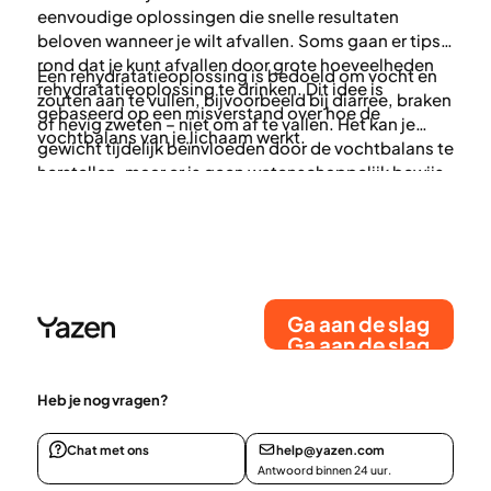
eenvoudige oplossingen die snelle resultaten
beloven wanneer je wilt afvallen. Soms gaan er tips
rond dat je kunt afvallen door grote hoeveelheden
Een rehydratatieoplossing is bedoeld om vocht en
rehydratatieoplossing te drinken. Dit idee is
zouten aan te vullen, bijvoorbeeld bij diarree, braken
gebaseerd op een misverstand over hoe de
of hevig zweten – niet om af te vallen. Het kan je
vochtbalans van je lichaam werkt.
gewicht tijdelijk beïnvloeden door de vochtbalans te
herstellen, maar er is geen wetenschappelijk bewijs
dat een rehydratatieoplossing of vergelijkbare
producten leiden tot langdurig gewichtsverlies.
Ga aan de slag
Ga aan de slag
Heb je nog vragen?
Chat met ons
help@yazen.com
Antwoord binnen 24 uur.