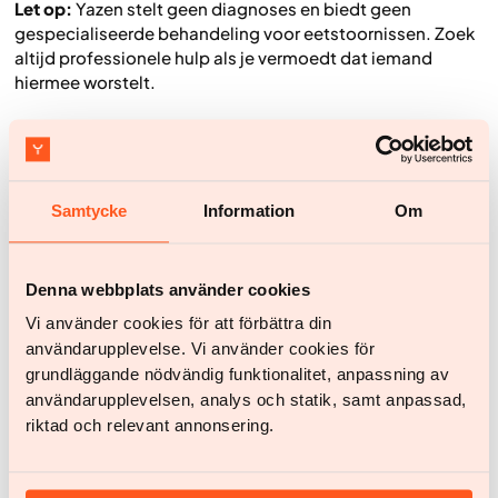
Let op:
Yazen stelt geen diagnoses en biedt geen
gespecialiseerde behandeling voor eetstoornissen. Zoek
altijd professionele hulp als je vermoedt dat iemand
hiermee worstelt.
Kinderen en tieners steunen in gesprekken
over gewicht
Bij kinderen en tieners is extra gevoeligheid nodig.
Samtycke
Information
Om
Overgewicht bij kinderen neemt toe, maar de focus moet
liggen op gezonde gewoontes en zelfvertrouwen, niet
alleen op afvallen.
Denna webbplats använder cookies
Ouders en professionals kunnen een groot verschil maken
Vi använder cookies för att förbättra din
door beweging en gezond eten positief aan te moedigen.
användarupplevelse. Vi använder cookies för
Gebruik gespreksopeners zoals: “Welke activiteiten vind
grundläggande nödvändig funktionalitet, anpassning av
je leuk om te bewegen?” of “Hoe vind je het eten dat we
användarupplevelsen, analys och statik, samt anpassad,
thuis hebben?”
riktad och relevant annonsering.
Vermijd negatieve taal of vergelijkingen — die kunnen het
zelfbeeld schaden. Steun is cruciaal: overweeg
voedingsadvies, steungroepen of begeleiding door een