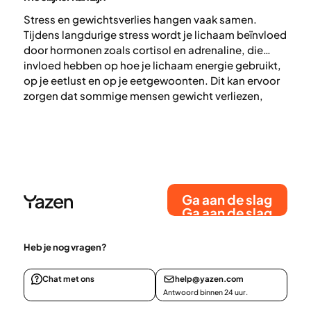
Stress en gewichtsverlies hangen vaak samen.
Tijdens langdurige stress wordt je lichaam beïnvloed
door hormonen zoals cortisol en adrenaline, die
invloed hebben op hoe je lichaam energie gebruikt,
op je eetlust en op je eetgewoonten. Dit kan ervoor
zorgen dat sommige mensen gewicht verliezen,
terwijl anderen juist moeite hebben om af te vallen –
of zelfs aankomen (1).
Ga aan de slag
Ga aan de slag
Heb je nog vragen?
Chat met ons
help@yazen.com
Antwoord binnen 24 uur.