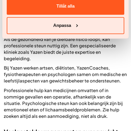
professional.
Tillåt alla
Wanneer professionele hulp verschil kan
Anpassa
maken
Als de gezondheid van je dierbare risico loopt, kan
professionele steun nuttig zijn. Een gespecialiseerde
kliniek zoals Yazen biedt de juiste expertise en
begeleiding.
Bij Yazen werken artsen, diëtisten, YazenCoaches,
fysiotherapeuten en psychologen samen om medische en
leefstijlaspecten van gewichtsbeheer te ondersteunen.
Professionele hulp kan medicijnen omvatten of in
sommige gevallen een operatie, afhankelijk van de
situatie. Psychologische steun kan ook belangrijk zijn bij
emotioneel eten of lichaamsbeeldproblemen. Zie hulp
zoeken altijd als een aanmoediging, niet als druk.