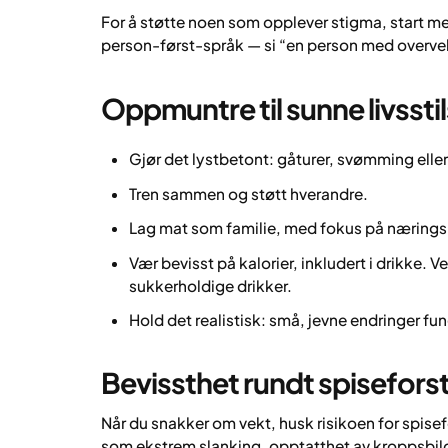
For å støtte noen som opplever stigma, start 
person-først-språk — si “en person med overvekt
Oppmuntre til sunne livsst
Gjør det lystbetont: gåturer, svømming ell
Tren sammen og støtt hverandre.
Lag mat som familie, med fokus på næringsr
Vær bevisst på kalorier, inkludert i drikke. V
sukkerholdige drikker.
Hold det realistisk: små, jevne endringer fu
Bevissthet rundt spiseforst
Når du snakker om vekt, husk risikoen for spisefo
som ekstrem slanking, opptatthet av kroppsbild