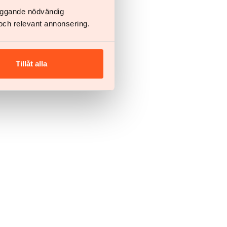
läggande nödvändig
och relevant annonsering.
Tillåt alla