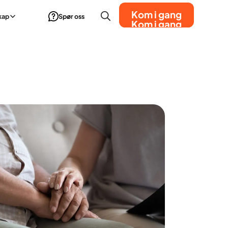
Kom i gang
kap
Spør oss
Kom i gang