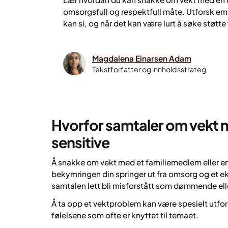
omsorgsfull og respektfull måte. Utforsk emp
kan si, og når det kan være lurt å søke støtte
Magdalena Einarsen Adam
Tekstforfatter og innholdsstrateg
Hvorfor samtaler om vekt m
sensitive
Å snakke om vekt med et familiemedlem eller en
bekymringen din springer ut fra omsorg og et ek
samtalen lett bli misforstått som dømmende eller
Å ta opp et vektproblem kan være spesielt utfo
følelsene som ofte er knyttet til temaet.