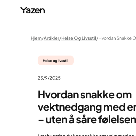
Hjem
Artikler
Helse Og Livsstil
Helse og livsstil
23/9/2025
Hvordan snakke om
vektnedgang med en 
– uten å såre følelse
Lær hvordan du kan snakke om vekt med en du