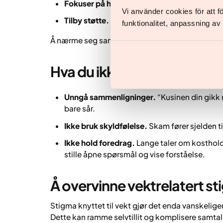
Fokuser på helse, ikke utseende.
Energi, sø
Vi använder cookies för att 
Tilby støtte.
Foreslå felles aktiviteter fremfo
funktionalitet, anpassning a
Å nærme seg samtalen slik helsepersonell gjør me
Hva du ikke bør si når du s
Unngå sammenligninger.
“Kusinen din gikk 
bare sår.
Ikke bruk skyldfølelse.
Skam fører sjelden til
Ikke hold foredrag.
Lange taler om kosthold 
stille åpne spørsmål og vise forståelse.
Å overvinne vektrelatert s
Stigma knyttet til vekt gjør det enda vanskelig
Dette kan ramme selvtillit og komplisere samtale