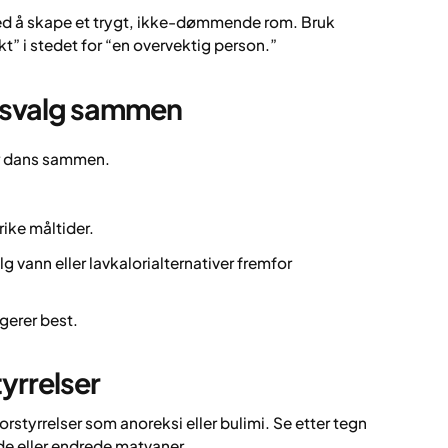
med å skape et trygt, ikke-dømmende rom. Bruk
” i stedet for “en overvektig person.”
ilsvalg sammen
er dans sammen.
ike måltider.
elg vann eller lavkalorialternativer fremfor
ngerer best.
yrrelser
rstyrrelser som anoreksi eller bulimi. Se etter tegn
e eller endrede matvaner.