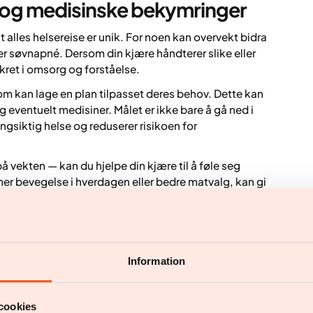
r og medisinske bekymringer
 alles helsereise er unik. For noen kan overvekt bidra
er søvnapné. Dersom din kjære håndterer slike eller
kret i omsorg og forståelse.
 kan lage en plan tilpasset deres behov. Dette kan
g eventuelt medisiner. Målet er ikke bare å gå ned i
ngsiktig helse og reduserer risikoen for
å vekten — kan du hjelpe din kjære til å føle seg
er bevegelse i hverdagen eller bedre matvalg, kan gi
kirurgi blir en del av reisen, vis at det å søke hjelp
ed empati
Information
lsen din” fungerer bedre enn “Du må gå ned i vekt.”
cookies