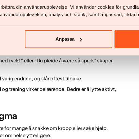
vn og velvære betyr mer enn utseende.
förbättra din användarupplevelse. Vi använder cookies för grund
r å si hva de bør gjøre.
v användarupplevelsen, analys och statik, samt anpassad, riktad 
d pasienter, kan bidra til tillit og åpenhet.
Anpassa
nakker om vekt
ned i vekt” eller “Du pleide å være så sprek” skaper
 varig endring, og slår oftest tilbake.
og trening virker belærende. Bedre er å lytte aktivt,
tigma
ere for mange å snakke om kropp eller søke hjelp.
r om helse ytterligere.