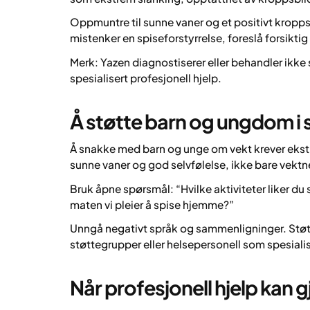
Oppmuntre til sunne vaner og et positivt kropps
mistenker en spiseforstyrrelse, foreslå forsikti
Merk: Yazen diagnostiserer eller behandler ikke s
spesialisert profesjonell hjelp.
Å støtte barn og ungdom i 
Å snakke med barn og unge om vekt krever ekst
sunne vaner og god selvfølelse, ikke bare vekt
Bruk åpne spørsmål: “Hvilke aktiviteter liker du
maten vi pleier å spise hjemme?”
Unngå negativt språk og sammenligninger. Støt
støttegrupper eller helsepersonell som spesial
Når profesjonell hjelp kan gj