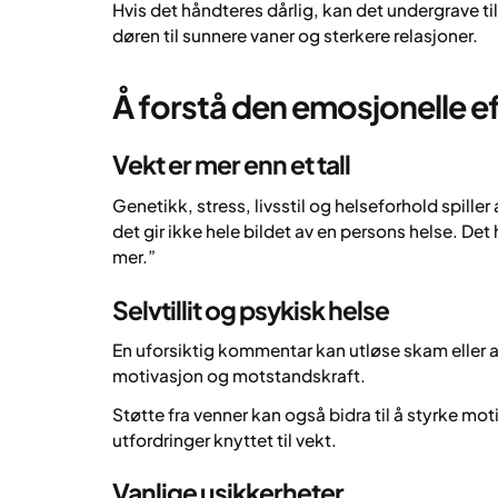
Hvis det håndteres dårlig, kan det undergrave ti
døren til sunnere vaner og sterkere relasjoner.
Å forstå den emosjonelle e
Vekt er mer enn et tall
Genetikk, stress, livsstil og helseforhold spiller 
det gir ikke hele bildet av en persons helse. De
mer.”
Selvtillit og psykisk helse
En uforsiktig kommentar kan utløse skam eller 
motivasjon og motstandskraft.
Støtte fra venner kan også bidra til å styrke mo
utfordringer knyttet til vekt.
Vanlige usikkerheter