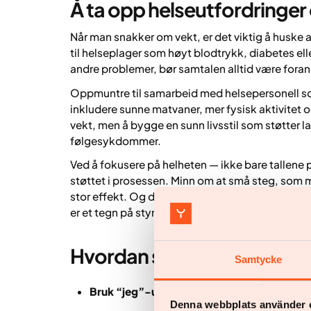
Å ta opp helseutfordringe
Når man snakker om vekt, er det viktig å huske at
til helseplager som høyt blodtrykk, diabetes ell
andre problemer, bør samtalen alltid være foran
Oppmuntre til samarbeid med helsepersonell som
inkludere sunne matvaner, mer fysisk aktivitet o
vekt, men å bygge en sunn livsstil som støtter la
følgesykdommer.
Ved å fokusere på helheten — ikke bare tallene p
støttet i prosessen. Minn om at små steg, som m
stor effekt. Og dersom medisinsk behandling eller 
er et tegn på styrke, ikke svakhet.
Hvordan snakke om vekt m
Samtycke
Bruk “jeg”-utsagn.
“Jeg er bekymret for he
Denna webbplats använder 