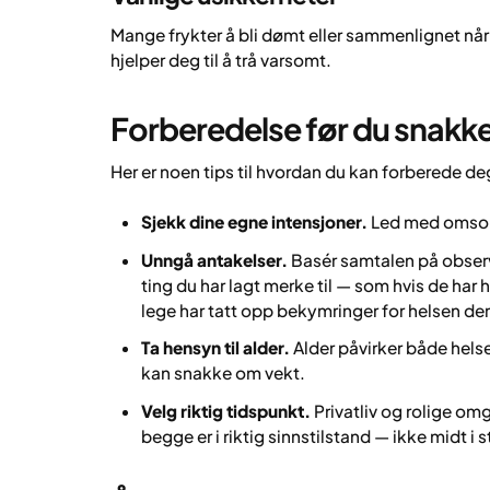
Mange frykter å bli dømt eller sammenlignet når 
hjelper deg til å trå varsomt.
Forberedelse før du snak
Her er noen tips til hvordan du kan forberede de
Sjekk dine egne intensjoner.
Led med omsorg
Unngå antakelser.
Basér samtalen på obser
ting du har lagt merke til — som hvis de har 
lege har tatt opp bekymringer for helsen de
Ta hensyn til alder.
Alder påvirker både hels
kan snakke om vekt.
Velg riktig tidspunkt.
Privatliv og rolige omgi
begge er i riktig sinnstilstand — ikke midt i st