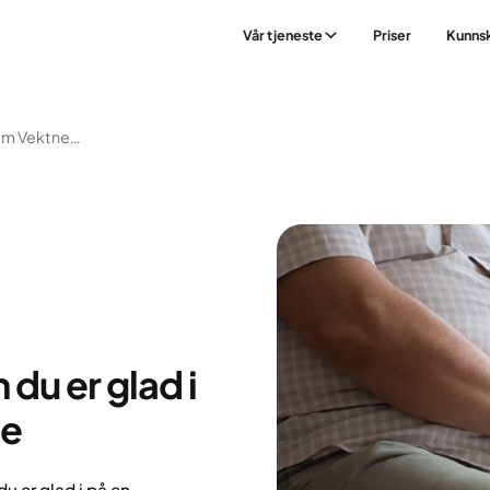
Vår tjeneste
Priser
Kunns
Hvordan Snakke Om Vektnedgang Med En Du Er Glad I – Uten Å Såre Følelsene
du er glad i
ne
 er glad i på en