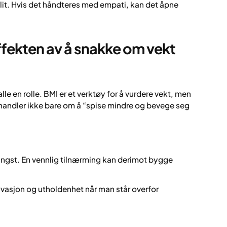
llit. Hvis det håndteres med empati, kan det åpne
ffekten av å snakke om vekt
alle en rolle. BMI er et verktøy for å vurdere vekt, men
t handler ikke bare om å “spise mindre og bevege seg
angst. En vennlig tilnærming kan derimot bygge
tivasjon og utholdenhet når man står overfor