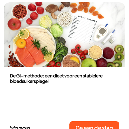
bloedbaan worden opgenomen – hoe lager de GI,
hoe langzamer de bloedsuiker stijgt. In deze gids
leggen we uit wat voedingsmiddelen met een lage
GI zijn en delen we praktische tips om maaltijden te
bereiden met een lagere glycemische index.
Voeding
De GI-methode: een dieet voor een stabielere
bloedsuikerspiegel
Ga aan de slag