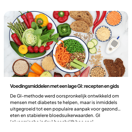
vasten. Voor sommige mensen kan vasten zorgen
voor meer structuur in de maaltijden en een lagere
energie-inname. Maar deze methode is niet voor
iedereen geschikt. Voor een deel van de mensen kan
vasten ook risico’s en beperkingen met zich
meebrengen, en het is belangrijk om je daarvan
bewust te zijn.
Voeding
Voedingsmiddelen met een lage GI: recepten en gids
De GI-methode werd oorspronkelijk ontwikkeld om
mensen met diabetes te helpen, maar is inmiddels
uitgegroeid tot een populaire aanpak voor gezonder
eten en stabielere bloedsuikerwaarden. GI
(glycemische index) beschrijft hoe snel
koolhydraten worden afgebroken en in de