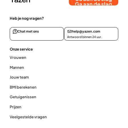
Ga aan de slag
Heb je nog vragen?
Chat met ons
help@yazen.com
Antwoord binnen 24 uur.
Onze service
Vrouwen
Mannen
Jouw team
BMI berekenen
Getuigenissen
Prijzen
Veelgestelde vragen