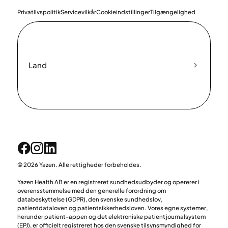
Privatlivspolitik
Servicevilkår
Cookieindstillinger
Tilgængelighed
Land
© 2026 Yazen. Alle rettigheder forbeholdes.
Yazen Health AB er en registreret sundhedsudbyder og opererer i
overensstemmelse med den generelle forordning om
databeskyttelse (GDPR), den svenske sundhedslov,
patientdataloven og patientsikkerhedsloven. Vores egne systemer,
herunder patient-appen og det elektroniske patientjournalsystem
(EPJ), er officielt registreret hos den svenske tilsynsmyndighed for