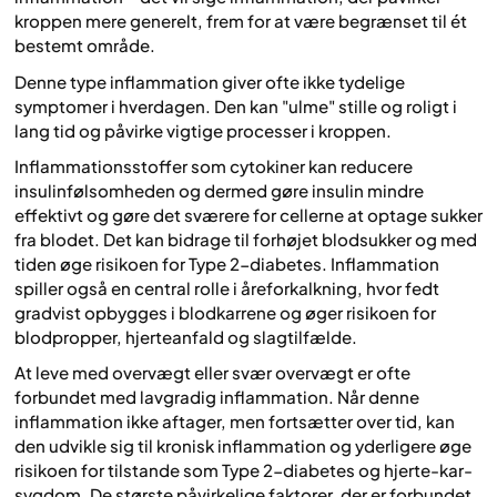
kroppen mere generelt, frem for at være begrænset til ét
bestemt område.
Denne type inflammation giver ofte ikke tydelige
symptomer i hverdagen. Den kan "ulme" stille og roligt i
lang tid og påvirke vigtige processer i kroppen.
Inflammationsstoffer som cytokiner kan reducere
insulinfølsomheden og dermed gøre insulin mindre
effektivt og gøre det sværere for cellerne at optage sukker
fra blodet. Det kan bidrage til forhøjet blodsukker og med
tiden øge risikoen for Type 2-diabetes. Inflammation
spiller også en central rolle i åreforkalkning, hvor fedt
gradvist opbygges i blodkarrene og øger risikoen for
blodpropper, hjerteanfald og slagtilfælde.
At leve med overvægt eller svær overvægt er ofte
forbundet med lavgradig inflammation. Når denne
inflammation ikke aftager, men fortsætter over tid, kan
den udvikle sig til kronisk inflammation og yderligere øge
risikoen for tilstande som Type 2-diabetes og hjerte-kar-
sygdom. De største påvirkelige faktorer, der er forbundet