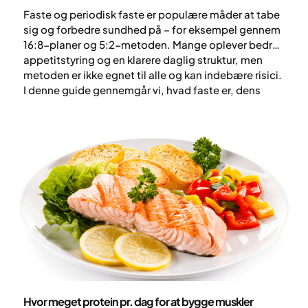
Faste og periodisk faste er populære måder at tabe
sig og forbedre sundhed på – for eksempel gennem
16:8-planer og 5:2-metoden. Mange oplever bedre
appetitstyring og en klarere daglig struktur, men
metoden er ikke egnet til alle og kan indebære risici.
I denne guide gennemgår vi, hvad faste er, dens
mulige fordele og risici, og hvordan den kan
kombineres med Yazens helhedsorienterede
behandling af overvægt og svær overvægt.
Ernæring
Hvor meget protein pr. dag for at bygge muskler