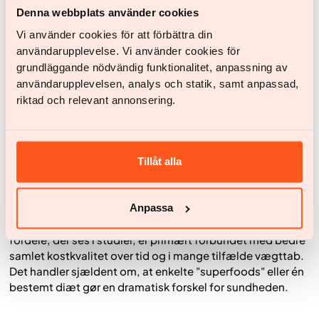
Denna webbplats använder cookies
Opsummering
Vi använder cookies för att förbättra din
Antiinflammatorisk kost er et bredt begreb og henviser
användarupplevelse. Vi använder cookies för
sjældent til en streng diæt. Det forstås bedre som en
grundläggande nödvändig funktionalitet, anpassning av
måde at spise på, der fokuserer på flere næringstætte
användarupplevelsen, analys och statik, samt anpassad,
fødevarer og færre ultraforarbejdede produkter.
riktad och relevant annonsering.
Inflammation er en vigtig del af immunsystemet, men når
lavgradig inflammation bliver langvarig, kan den udvikle
sig til kronisk inflammation og være forbundet med en
højere risiko for kroniske sygdomme.
Tillåt alla
I praksis betyder denne måde at spise på ofte flere
grøntsager, bælgfrugter, fuldkorn, bær, nødder og fed fisk
samt mindre sukker, hurtigfordøjelige kulhydrater og
Anpassa
energitætte fødevarer med ringe næringsværdi. De
fordele, der ses i studier, er primært forbundet med bedre
samlet kostkvalitet over tid og i mange tilfælde vægttab.
Det handler sjældent om, at enkelte "superfoods" eller én
bestemt diæt gør en dramatisk forskel for sundheden.