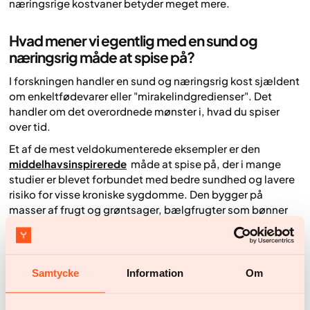
næringsrige kostvaner betyder meget mere.
Hvad mener vi egentlig med en sund og
næringsrig måde at spise på?
I forskningen handler en sund og næringsrig kost sjældent
om enkeltfødevarer eller "mirakelindgredienser". Det
handler om det overordnede mønster i, hvad du spiser
over tid.
Et af de mest veldokumenterede eksempler er den
middelhavsinspirerede
måde at spise på, der i mange
studier er blevet forbundet med bedre sundhed og lavere
risiko for visse kroniske sygdomme. Den bygger på
masser af frugt og grøntsager, bælgfrugter som bønner
og linser, fuldkorn, nødder og olivenolie. Det giver mange
fibre og umættede fedtstoffer.
Det, der gør denne måde at spise interessant, er
Samtycke
Information
Om
kombinationen af næringsrige fødevarer som helhed –
ikke tilstedeværelsen af ét bestemt "superfood".