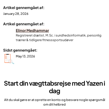
Artikel gennemgået af:
January 28, 2026
Artikel gennemgået af:
Elinor Medhammar
Registreret diætist, M.Sc. i sundhedsinformatik, personlig
træner & tidligere fitnesssportsudøver
Sidst gennemgået:
May 13, 2026
Start din vægttabsrejse med Yazen i
dag
Alt du skal gøre er at oprette en konto og besvare nogle spørgsmål
om dit helbred