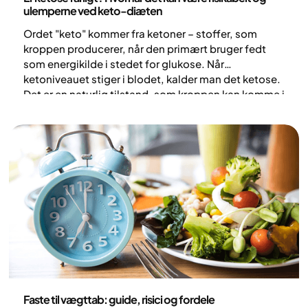
ulemperne ved keto-diæten
Ordet "keto" kommer fra ketoner – stoffer, som
kroppen producerer, når den primært bruger fedt
som energikilde i stedet for glukose. Når
ketoniveauet stiger i blodet, kalder man det ketose.
Det er en naturlig tilstand, som kroppen kan komme i
ved eksempelvis faste eller ved et meget lavt indtag
af kulhydrater. Men hvornår kan ketose være
skadelig, og hvad er risiciene ved en ketogen diæt? I
denne artikel ser vi nærmere på, hvad forskning
faktisk viser.
Ernæring
Faste til vægttab: guide, risici og fordele