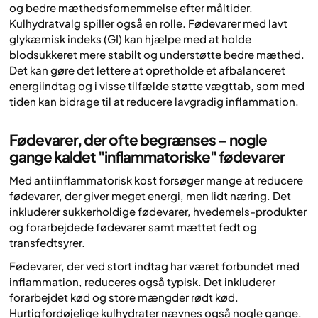
og bedre mæthedsfornemmelse efter måltider.
Kulhydratvalg spiller også en rolle. Fødevarer med lavt
glykæmisk indeks (GI) kan hjælpe med at holde
blodsukkeret mere stabilt og understøtte bedre mæthed.
Det kan gøre det lettere at opretholde et afbalanceret
energiindtag og i visse tilfælde støtte vægttab, som med
tiden kan bidrage til at reducere lavgradig inflammation.
Fødevarer, der ofte begrænses – nogle
gange kaldet "inflammatoriske" fødevarer
Med antiinflammatorisk kost forsøger mange at reducere
fødevarer, der giver meget energi, men lidt næring. Det
inkluderer sukkerholdige fødevarer, hvedemels-produkter
og forarbejdede fødevarer samt mættet fedt og
transfedtsyrer.
Fødevarer, der ved stort indtag har været forbundet med
inflammation, reduceres også typisk. Det inkluderer
forarbejdet kød og store mængder rødt kød.
Hurtigfordøjelige kulhydrater nævnes også nogle gange,