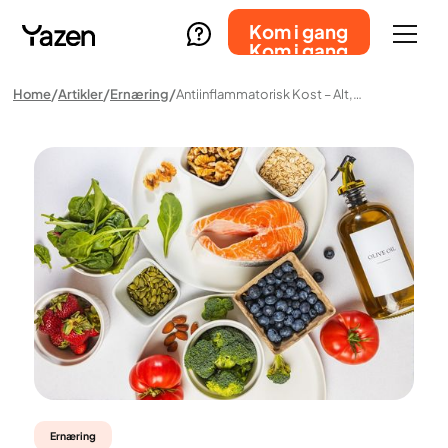
Kom i gang
Kom i gang
Home
Artikler
Ernæring
Antiinflammatorisk Kost – Alt, Hvad Du Behøver At Vide
Ernæring