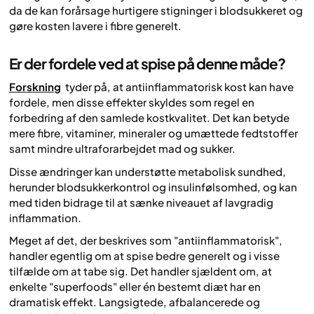
da de kan forårsage hurtigere stigninger i blodsukkeret og
gøre kosten lavere i fibre generelt.
Er der fordele ved at spise på denne måde?
Forskning
tyder på, at antiinflammatorisk kost kan have
fordele, men disse effekter skyldes som regel en
forbedring af den samlede kostkvalitet. Det kan betyde
mere fibre, vitaminer, mineraler og umættede fedtstoffer
samt mindre ultraforarbejdet mad og sukker.
Disse ændringer kan understøtte metabolisk sundhed,
herunder blodsukkerkontrol og insulinfølsomhed, og kan
med tiden bidrage til at sænke niveauet af lavgradig
inflammation.
Meget af det, der beskrives som "antiinflammatorisk",
handler egentlig om at spise bedre generelt og i visse
tilfælde om at tabe sig. Det handler sjældent om, at
enkelte "superfoods" eller én bestemt diæt har en
dramatisk effekt. Langsigtede, afbalancerede og