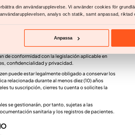
STROS DE PACIENTES
förbättra din användarupplevelse. Vi använder cookies för grund
v användarupplevelsen, analys och statik, samt anpassad, riktad 
á legalmente obligado a mantener historiales
on los servicios sanitarios que se te prestan.
ha establecido la relación sanitaria y Yazen comienza a
Anpassa
alizada, tratamiento o atención sanitaria basados en
n de salud.
n de conformidad con la legislación aplicable en
es, confidencialidad y privacidad.
 Yazen puede estar legalmente obligado a conservar los
ca relacionada durante al menos diez (10) años
es tu suscripción, cierres tu cuenta o solicites la
es se gestionarán, por tanto, sujetas a las
ocumentación sanitaria y los registros de pacientes.
IO