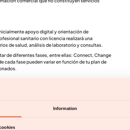
rmación comercial que no constituyen servicios
inicialmente apoyo digital y orientación de
fesional sanitario con licencia realizará una
os de salud, análisis de laboratorio y consultas.
ar de diferentes fases, entre ellas: Connect, Change
 de cada fase pueden variar en función de tu plan de
ionados.
icación, identificarte mediante el procedimiento de
uario la primera vez que usas el servicio, en la que
Information
ede ser utilizado por ti.
cookies