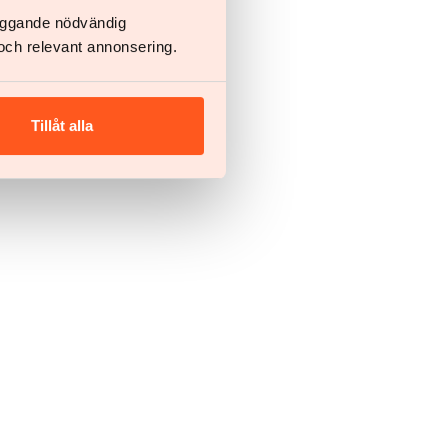
läggande nödvändig
och relevant annonsering.
Tillåt alla