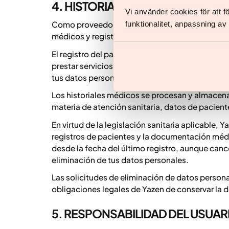
4. HISTORIALES MÉDICOS Y REGI
Vi använder cookies för att 
funktionalitet, anpassning a
Como proveedor sanitario registrado, Yazen est
médicos y registros de pacientes relacionados c
El registro del paciente se crea una vez que se 
prestar servicios de evaluación médica individu
tus datos personales identificados e informació
Los historiales médicos se procesan y almacena
materia de atención sanitaria, datos de pacient
En virtud de la legislación sanitaria aplicable,
registros de pacientes y la documentación médi
desde la fecha del último registro, aunque cancel
eliminación de tus datos personales.
Las solicitudes de eliminación de datos personal
obligaciones legales de Yazen de conservar la d
5. RESPONSABILIDAD DEL USUAR