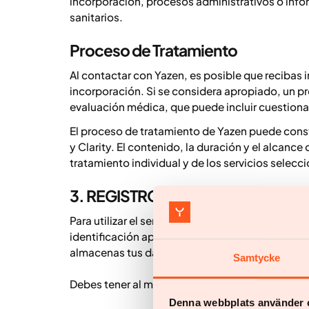
incorporación, procesos administrativos o info
sanitarios.
Proceso de Tratamiento
Al contactar con Yazen, es posible que recibas 
incorporación. Si se considera apropiado, un pro
evaluación médica, que puede incluir cuestionari
El proceso de tratamiento de Yazen puede const
y Clarity. El contenido, la duración y el alcance
tratamiento individual y de los servicios selecc
3. REGISTRO DE USUARIO
Para utilizar el servicio, debes descargar la apl
identificación aplicable y crear una cuenta de us
almacenas tus datos personales.
Samtycke
Debes tener al menos 18 años. El servicio solo pu
Denna webbplats använder 