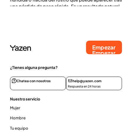
una pérdida de peso rápida. Es un resultado natural
de la pérdida de grasa subcutánea, no un efecto
secundario directo del medicamento. Descubre por
qué cambia tu rostro durante la pérdida de peso y
cómo puedes cuidar la salud de tu piel.
Empezar
Empezar
¿Tienes alguna pregunta?
Chatea con nosotros
help@yazen.com
Respuesta en 24 horas
Nuestro servicio
Mujer
Hombre
Tu equipo