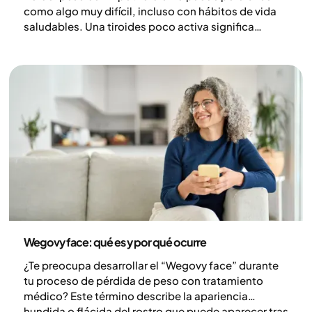
como algo muy difícil, incluso con hábitos de vida
saludables. Una tiroides poco activa significa
niveles más bajos de hormonas que regulan el
metabolismo, lo que puede afectar al gasto
energético y la resistencia. Sin embargo, el efecto
sobre el peso corporal suele ser moderado y varía de
una persona a otra. Cuando se trata el
hipotiroidismo y los niveles hormonales se
normalizan, las condiciones para la pérdida de peso
mejoran.
Salud y estilo de vida
Wegovy face: qué es y por qué ocurre
¿Te preocupa desarrollar el “Wegovy face” durante
tu proceso de pérdida de peso con tratamiento
médico? Este término describe la apariencia
hundida o flácida del rostro que puede aparecer tras