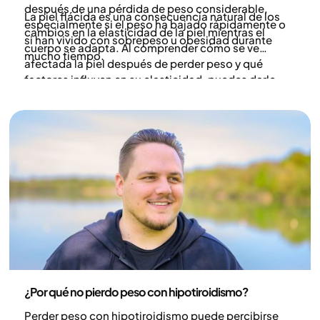
después de una pérdida de peso considerable,
La piel flácida es una consecuencia natural de los
especialmente si el peso ha bajado rápidamente o
cambios en la elasticidad de la piel mientras el
si han vivido con sobrepeso u obesidad durante
cuerpo se adapta. Al comprender cómo se ve
mucho tiempo.
afectada la piel después de perder peso y qué
factores influyen en su elasticidad, puedes darle
mejores condiciones para que se tense y vuelva a
sentirse más firme.
Salud y estilo de vida
¿Por qué no pierdo peso con hipotiroidismo?
Perder peso con hipotiroidismo puede percibirse