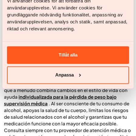
Vi använder cookies för att förbättra din
Si tienes antecedentes de pancreatitis:
Los
användarupplevelse. Vi använder cookies för
medicamentos GLP-1 conllevan un riesgo poco
grundläggande nödvändig funktionalitet, anpassning av
frecuente pero grave de pancreatitis (inflamación del
páncreas). El consumo excesivo de alcohol también
användarupplevelsen, analys och statik, samt anpassad,
daña el páncreas, por lo que la combinación es
riktad och relevant annonsering.
potencialmente peligrosa.
Si tienes antecedentes de trastorno por consumo de
alcohol:
Generalmente se debe evitar el alcohol.
Tillåt alla
Dados los riesgos potenciales y los desafíos con la
moderación, normalmente se recomienda la
abstinencia completa.
Anpassa
El control médico del peso requiere un enfoque holístico,
que a menudo combina cambios en el estilo de vida con
ayuda
individualizada para la pérdida de peso bajo
supervisión médica
. Al ser consciente de tu consumo de
alcohol, apoyas la salud de tu cuerpo, limitas los riesgos
de salud relacionados con el alcohol y garantizas que tu
medicación funcione con la mayor eficacia posible.
Consulta siempre con tu proveedor de atención médica o