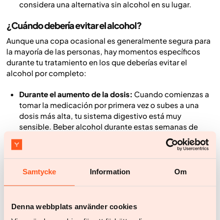
considera una alternativa sin alcohol en su lugar.
¿Cuándo debería evitar el alcohol?
Aunque una copa ocasional es generalmente segura para
la mayoría de las personas, hay momentos específicos
durante tu tratamiento en los que deberías evitar el
alcohol por completo:
Durante el aumento de la dosis:
Cuando comienzas a
tomar la medicación por primera vez o subes a una
dosis más alta, tu sistema digestivo está muy
sensible. Beber alcohol durante estas semanas de
transición puede aumentar el riesgo de vómitos y
diarreas graves.
Si experimentas efectos secundarios graves:
Si ya
Samtycke
Information
Om
estás lidiando con náuseas, dolor de estómago o
fatiga severa, es probable que la introducción del
alcohol exacerbe tus síntomas y retrase el proceso de
Denna webbplats använder cookies
adaptación de tu cuerpo.