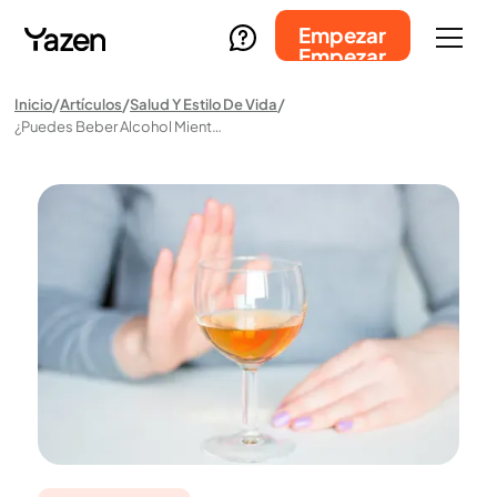
Empezar
Empezar
Inicio
Artículos
Salud Y Estilo De Vida
¿Puedes Beber Alcohol Mientras Tomas Medicamentos GLP-1?