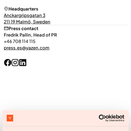
Headquarters
Anckargripsgatan 3
211 19 Malmö, Sweden
Press contact
Fredrik Pallin, Head of PR
+46 708 114 115
press.es@yazen.com