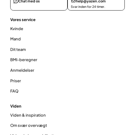
Chat med os
help@yazen.com
Svar inden for 24 timer.
Vores service
Kvinde
Mand
Dit team
BMI-beregner
Anmeldelser
Priser
FAQ
Viden
Viden & inspiration
Om svær overvægt