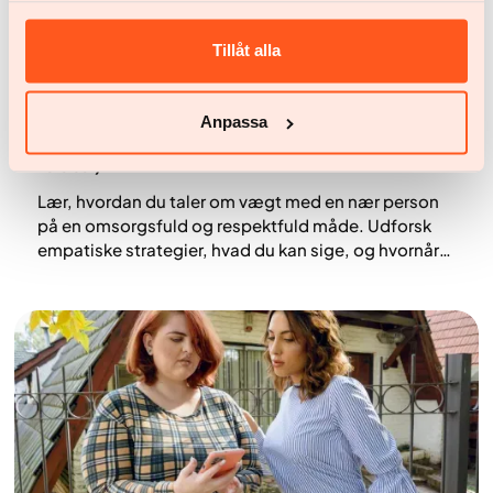
Tillåt alla
Anpassa
Sundhed og livsstil
At tale om vægttab med en nær (uden at såre deres
følelser)
Lær, hvordan du taler om vægt med en nær person
på en omsorgsfuld og respektfuld måde. Udforsk
empatiske strategier, hvad du kan sige, og hvornår
professionel hjælp kan gøre en forskel.