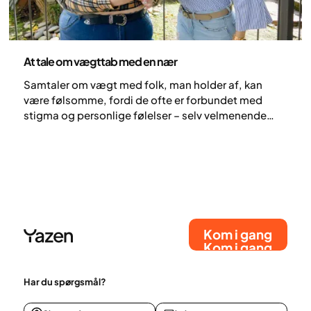
Sundhed og livsstil
At tale om vægttab med en nær
Samtaler om vægt med folk, man holder af, kan
være følsomme, fordi de ofte er forbundet med
stigma og personlige følelser – selv velmenende
bekymring kan nemt opleves som en dom. Men når
samtalen gribes an med empati, kan den styrke
tilliden og opmuntre til sundere vaner.
Kom i gang
Kom i gang
Har du spørgsmål?