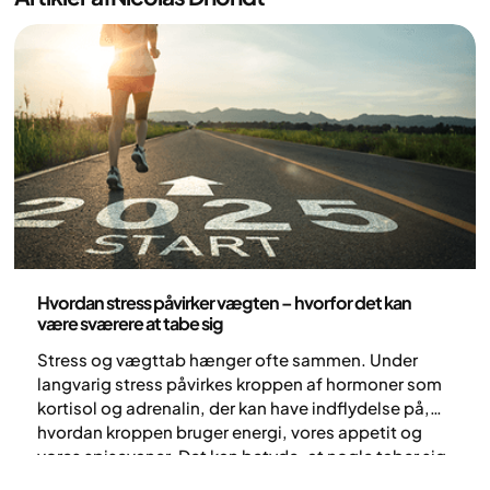
Sundhed og livsstil
Hvordan stress påvirker vægten – hvorfor det kan
være sværere at tabe sig
Stress og vægttab hænger ofte sammen. Under
langvarig stress påvirkes kroppen af hormoner som
kortisol og adrenalin, der kan have indflydelse på,
hvordan kroppen bruger energi, vores appetit og
vores spisevaner. Det kan betyde, at nogle taber sig,
mens andre har sværere ved at tabe sig – eller endda