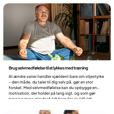
tager på i vægt (1).
Sundhed og livsstil
Brug selvmedfølelse til at lykkes med træning
At ændre vaner handler sjældent bare om viljestyrke
– den måde, du taler til dig selv på, gør en stor
forskel. Med selvmedfølelse kan du opbygge en
motivation, der holder på lang sigt, og som gør
træning mere glædesfyldt frem for skyldfyldt.