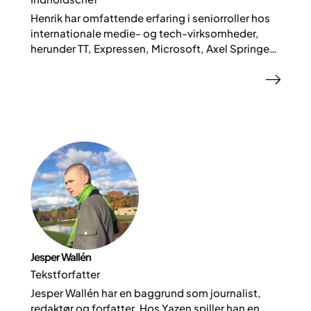
Henrik har omfattende erfaring i seniorroller hos
internationale medie- og tech-virksomheder,
herunder TT, Expressen, Microsoft, Axel Springer
og Lifesum. Hos Yazen er han Head of Content
med ansvar for strategi, marketing og indhold i
appen, og han samarbejder tæt med produkt-,
medicinske og tech-teams.
Jesper Wallén
Tekstforfatter
Jesper Wallén har en baggrund som journalist,
redaktør og forfatter. Hos Yazen spiller han en