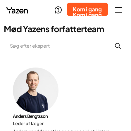
Kom i gang
Kom i gang
Mød Yazens forfatterteam
Anders Bengtsson
Leder af læger