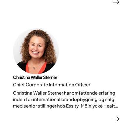
grundlægger af
Mealsizer®
har hun brugt de
seneste 15 år på at arbejde tæt sammen med
både behandling af svær overvægt og
spiseforstyrrelser og omsætte forskning til
praktiske løsninger for bedre sundhed.
Christina Waller Sterner
Chief Corporate Information Officer
Christina Waller Sterner har omfattende erfaring
inden for international brandopbygning og salg
med senior stillinger hos Essity, Mölnlycke Health
Care og Diaverum. Hun har også arbejdet som
konsulent, støttet sundhedsstartups og siddet i
flere bestyrelser.