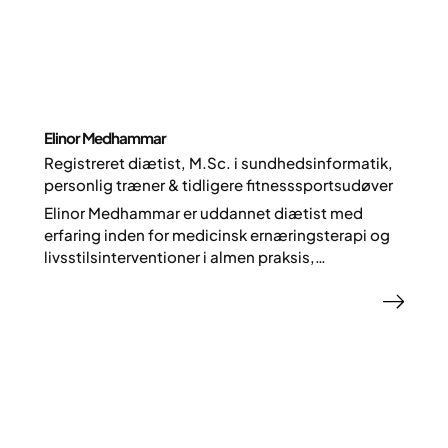
Elinor Medhammar
Registreret diætist, M.Sc. i sundhedsinformatik,
personlig træner & tidligere fitnesssportsudøver
Elinor Medhammar er uddannet diætist med
erfaring inden for medicinsk ernæringsterapi og
livsstilsinterventioner i almen praksis,
forskningsprojekter og en specialklinik for svær
overvægt hos børn. Hos Yazen arbejder hun med
at udvikle livsstilsprogrammer og indhold til
appen for at støtte patienter i deres
vægttabsrejse.