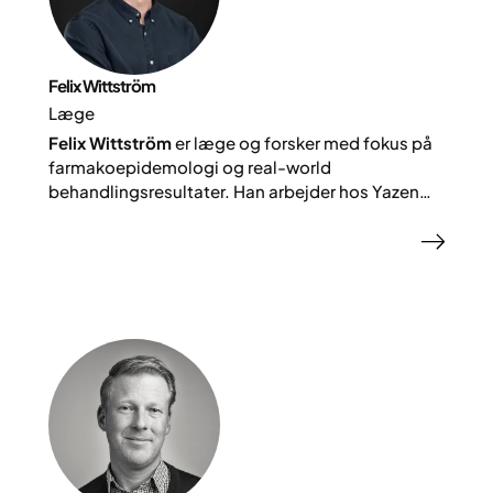
Felix Wittström
Læge
Felix Wittström
er læge og forsker med fokus på
farmakoepidemologi og real-world
behandlingsresultater. Han arbejder hos Yazen
Health, hvor han bidrager til klinisk behandling og
generering af real-world evidens om
farmakologisk behandling af svær overvægt i en
digital behandlingskontekst.