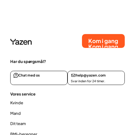
Kom i gang
Kom i gang
Har du spørgsmål?
Chat med os
help@yazen.com
Svar inden for 24 timer.
Vores service
Kvinde
Mand
Dit team
BMI-beregner