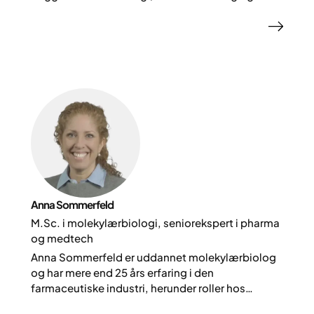
end 15 års erfaring inden for motion og sundhed.
Hos Yazen udvikler hun digitale løsninger, der
hjælper mennesker med at opbygge og
fastholde en aktiv livsstil.
Anna Sommerfeld
M.Sc. i molekylærbiologi, seniorekspert i pharma
og medtech
Anna Sommerfeld er uddannet molekylærbiolog
og har mere end 25 års erfaring i den
farmaceutiske industri, herunder roller hos
AstraZeneca, Roche og Gilead Sciences. Som