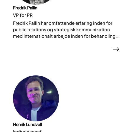
Fredrik Pallin
VP for PR
Fredrik Pallin har omfattende erfaring inden for
public relations og strategisk kommunikation
med internationalt arbejde inden for behandling,
teknologi og public affairs. Han er i dag Vice
President of Public Relations hos Yazen, hvor han
leder virksomhedens internationale PR og
kommunikation.
Henrik Lundvall
Indholdschef