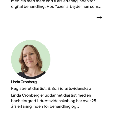
medicin med mere end ti års erfaring inden for
digital behandling. Hos Yazen arbejder hun som
Head of Operational Excellence med fokus på at
udvikle behandlingen for både vores patienter og
læger.
Linda Cronberg
Registreret diætist, B.Sc. i idrætsvidenskab
Linda Cronberg er uddannet diætist med en
bachelorgrad i idrætsvidenskab og har over 25
års erfaring inden for behandling og
socialvæsenet, heraf 15 år med fokus på livsstil