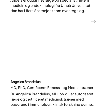
Anders er uddannet læge og specialist i intern
medicin og endokrinologi fra Umeå Universitet.
Han har i flere år arbejdet som overlæge og
vejleder for læger under uddannelse. Hos Yazen
er han Head of Medical Doctors og sikrer høj
faglig kompetence og behandlingskvalitet.
Angelica Brandelius
MD, PhD, Certificeret Fitness- og Medicintræner
Dr. Angelica Brandelius, MD, ph.d., er autoriseret
læge og certificeret medicinsk træner med
baggrund i immunologi, klinisk forskning og mere