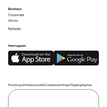
Business
Corporate
Om os
Nyheder
Hent appen
Privatlivspolitik
Servicevilkår
Cookieindstillinger
Tilgængelighed