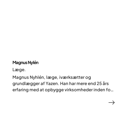
med at gøre moderne behandling af svær
overvægt mere forståelig og tilgængelig.
Magnus Nylén
Læge.
Magnus Nyhlén, læge, iværksætter og
grundlægger af Yazen. Han har mere end 25 års
erfaring med at opbygge virksomheder inden for
digital behandling og uddannelse.