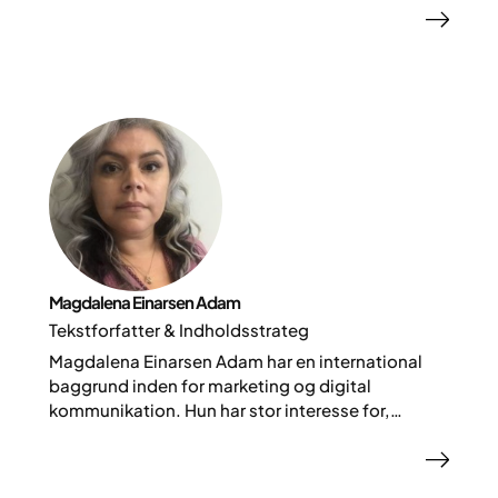
og adfærdsændringer i relation til overvægt og
svær overvægt. Hos Yazen arbejder Linda som
medicinsk tekstforfatter og indholdudvikler og er
desuden involveret i udviklingen af
virksomhedens egne kosttilskud.
Magdalena Einarsen Adam
Tekstforfatter & Indholdsstrateg
Magdalena Einarsen Adam har en international
baggrund inden for marketing og digital
kommunikation. Hun har stor interesse for,
hvordan sprog og kultur former kommunikation
og forståelse. Hos Yazen arbejder hun med
storytelling og indholdsstrategi – og hjælper