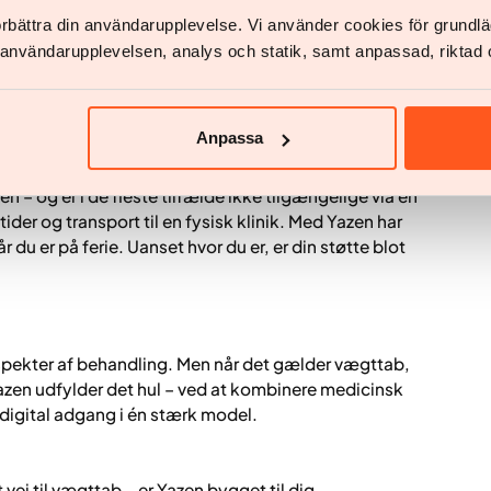
r jagte henvisninger. I stedet tjekker du jævnligt ind
förbättra din användarupplevelse. Vi använder cookies för grund
t og taler med dit team, når du har brug for støtte.
v användarupplevelsen, analys och statik, samt anpassad, riktad 
bygget til varigt vægttab – fra den første
Anpassa
r følges i mindst 12 måneder og støttes hele vejen
egrænset tid og ressourcer ofte svært ved at tilbyde
 – og er i de fleste tilfælde ikke tilgængelige via en
ider og transport til en fysisk klinik. Med Yazen har
 du er på ferie. Uanset hvor du er, er din støtte blot
spekter af behandling. Men når det gælder vægttab,
azen udfylder det hul – ved at kombinere medicinsk
igital adgang i én stærk model.
t vej til vægttab – er Yazen bygget til dig.