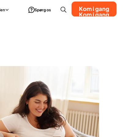
Kom i gang
den
Spørg os
Kom i gang