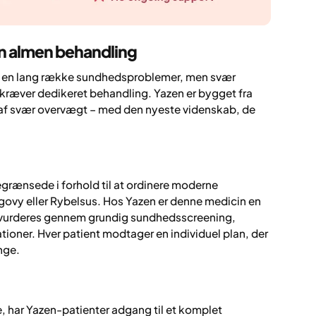
n almen behandling
le en lang række sundhedsproblemer, men svær
kræver dedikeret behandling. Yazen er bygget fra
f svær overvægt – med den nyeste videnskab, de
egrænsede i forhold til at ordinere moderne
y eller Rybelsus. Hos Yazen er denne medicin en
se vurderes gennem grundig sundhedsscreening,
ioner. Hver patient modtager en individuel plan, der
nge.
e, har Yazen-patienter adgang til et komplet