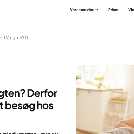
Vores service
Priser
Vi
Kæmper Du Med Vægten? Derfor Er Yazen Bedre End Et Besøg Hos Din Læge
ten? Derfor
et besøg hos
 hjælp til vægttab – men når