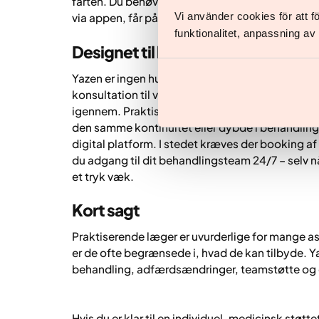
farten. Du behøver ikke rejse, vente på tider elle
Vi använder cookies för att 
via appen, får påmindelser, følger dine fremskrid
funktionalitet, anpassning a
Designet til langsigtet succes
Yazen er ingen hurtig løsning. Det er et program 
konsultation til vedligeholdelsesfasen. Patiente
igennem. Praktiserende læger har på grund af b
den samme kontinuitet eller dybde i behandlingen
digital platform. I stedet kræves der booking af t
du adgang til dit behandlingsteam 24/7 – selv når
et tryk væk.
Kort sagt
Praktiserende læger er uvurderlige for mange a
er de ofte begrænsede i, hvad de kan tilbyde. Y
behandling, adfærdsændringer, teamstøtte og d
Hvis du er klar til en individuel, medicinsk støtte