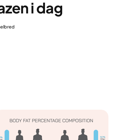
azen i dag
 helbred