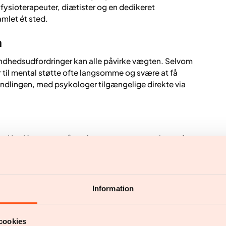
fysioterapeuter, diætister og en dedikeret
mlet ét sted.
n
ndhedsudfordringer kan alle påvirke vægten. Selvom
 til mental støtte ofte langsomme og svære at få
handlingen, med psykologer tilgængelige direkte via
ten. Hos Yazen overvåges kropssammensætningen for
or at følge forbedringer i visceralt fedt – det farlige
æger har typisk ikke redskaberne, uddannelsen eller
at vigtig information går tabt.
Information
r
ia din telefon – derhjemme, på arbejde eller på
cookies