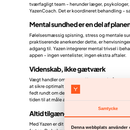
tværfagligt team – herunder læger, psykologer, 
YazenCoach. Det er koordineret behandling – sa
Mental sundhed er en del af plane
Følelsesmæssig spisning, stress og mentale su
praktiserende anerkender dette, er henvisninger
adgang til. Yazen integrerer mental trivsel i be
appen – ingen ventelister, ingen ekstra aftaler.
Videnskab, ikke gætværk
Vægt handler om mere end bare et tal på væg
at sikre optimalt fedttab (og ikke muskeltab) og f
fedt rundt om de indre organer. Praktiserende l
tiden til at måle andet end BMI, hvilket betyder, 
Samtycke
Altid tilgængelig, uanset hvor du e
Med Yazen er dit behandlingsteam tilgængeligt v
Denna webbplats använder 