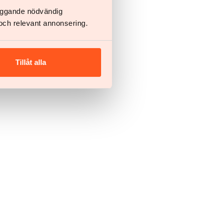
läggande nödvändig
och relevant annonsering.
Tillåt alla