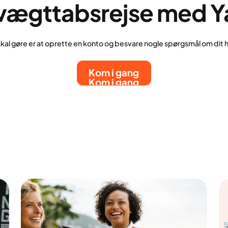
 vægttabsrejse med Y
skal gøre er at oprette en konto og besvare nogle spørgsmål om dit
Kom i gang
Kom i gang