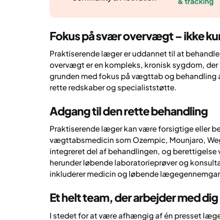
Fokus på svær overvægt – ikke ku
Praktiserende læger er uddannet til at behand
overvægt er en kompleks, kronisk sygdom, der 
grunden med fokus på vægttab og behandling a
rette redskaber og specialiststøtte.
Adgang til den rette behandling
Praktiserende læger kan være forsigtige eller b
vægttabsmedicin som Ozempic, Mounjaro, Wegov
integreret del af behandlingen, og berettigel
herunder løbende laboratorieprøver og konsultat
inkluderer medicin og løbende lægegennemga
Et helt team, der arbejder med dig
I stedet for at være afhængig af én presset læg