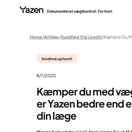
Dokumenteret vægtkontrol. For livet.
Home
Artikler
Sundhed Og Livsstil
Sundhed og livsstil
8/7/2025
Kæmper du med væg
er Yazen bedre end 
din læge
Mange henvender sig til deres læge for at få