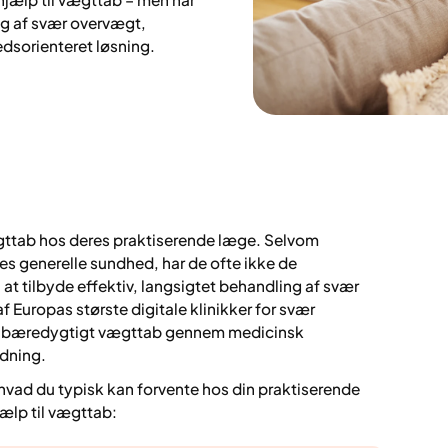
ng af svær overvægt,
edsorienteret løsning.
ægttab hos deres praktiserende læge. Selvom
ores generelle sundhed, har de ofte ikke de
l at tilbyde effektiv, langsigtet behandling af svær
f Europas største digitale klinikker for svær
e et bæredygtigt vægttab gennem medicinsk
dning.
hvad du typisk kan forvente hos din praktiserende
ælp til vægttab: