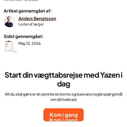
Artikel gennemgået af:
Anders Bengtsson
Leder af læger
Sidst gennemgået:
May 13, 2026
Start din vægttabsrejse med Yazen i
dag
Alt du skal gøre er at oprette en konto og besvare nogle spørgsmål
om dit helbred
Kom i gang
Kom i gang