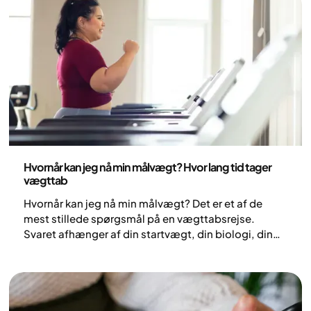
Sundhed og livsstil
Hvornår kan jeg nå min målvægt? Hvor lang tid tager
vægttab
Hvornår kan jeg nå min målvægt? Det er et af de
mest stillede spørgsmål på en vægttabsrejse.
Svaret afhænger af din startvægt, din biologi, din
højde, din kropssammensætning og den måde, din
krop reagerer på behandlingen. Vægttab er en
proces, der tager tid og sjældent forløber lineært.
Her forklarer vi, hvad der påvirker tempoet, hvorfor
en målvægt er mere en retning end et fast tal, og