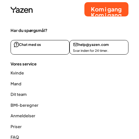
Kom i gang
Kom i gang
Har du spørgsmål?
Chat med os
help@yazen.com
Svar inden for 24 timer.
Vores service
Kvinde
Mand
Dit team
BMI-beregner
Anmeldelser
Priser
FAQ