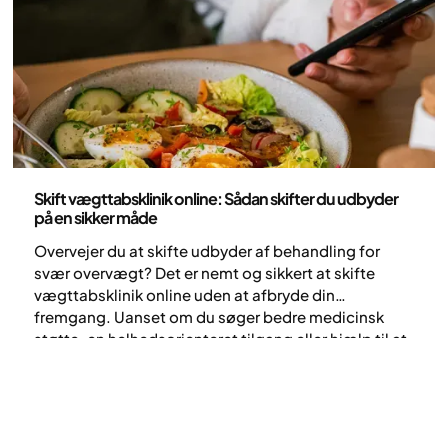
hvordan Yazen støtter dig undervejs.
Sundhed og livsstil
Skift vægttabsklinik online: Sådan skifter du udbyder
på en sikker måde
Overvejer du at skifte udbyder af behandling for
svær overvægt? Det er nemt og sikkert at skifte
vægttabsklinik online uden at afbryde din
fremgang. Uanset om du søger bedre medicinsk
støtte, en helhedsorienteret tilgang eller hjælp til at
håndtere bivirkninger, er det enkelt at skifte til en
omfattende digital klinik som Yazen. Denne guide
beskriver, hvordan du skifter på en sikker måde og
sikrer kontinuitet i din behandling.