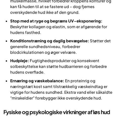
muskelmasse, hvilket forbedrer kroppens konturer og
kan få huden til at se fastere ud – dog fjernes
overskydende hud ikke af den grund.
Stop med at ryge og begræns UV-eksponering:
Beskytter kollagen og elastin, som er afgørende for
hudens fasthed.
Konditionstræning og daglig bevægelse:
Støtter det
generelle sundhedsniveau, forbedrer
blodcirkulationen og øger velvære.
Hudpleje:
Fugtighedsprodukter og konsekvent
solbeskyttelse kan støtte hudbarrieren og forbedre
hudens overflade.
Ernæring og væskebalance:
En proteinrig og
næringstæt kost samt tilstrækkelig væskeindtag er
vigtige for hudens sundhed. Ekstra vand eller såkaldte
"mirakeldier" forebygger ikke overskydende hud.
Fysiske og psykologiske virkninger af løs hud