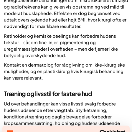
Energibaserede behandlinger som mikrofokuseret ultralyd
og radiofrekvens kan give en vis opstramning ved mild til
moderat hudslaphede. Effekten er dog begrænset ved
udtalt overskydende hud eller højt BMI, hvor kirurgi ofte er
nødvendigt for mærkbare resultater.
Retinoider og kemiske peelings kan forbedre hudens
tekstur – såsom fine linjer, pigmentering og
uregelmæssigheder i overfladen – men de fjerner ikke
betydelig overskydende hud.
Kontakt en dermatolog for rådgivning om ikke-kirurgiske
muligheder, og en plastikkirurg hvis kirurgisk behandling
kan være relevant.
Træning og livsstil for fastere hud
Ud over behandlinger kan visse livsstilsvalg forbedre
hudens udseende efter vægttab. Styrketræning,
konditionstræning og daglig bevægelse forbedrer
kropssammensætning, holdning og hudens udseende
over musklerne. At kombinere dette med rygestop,