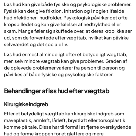
Løs hud kan give både fysiske og psykologiske problemer.
Fysisk kan det give friktion, irritation og i nogle tilfælde
hudinfektioner i hudfolder. Psykologisk påvirker det ofte
kropsbilledet og kan give følelser af nedtrykthed eller
skam. Mange føler sig skuffede over, at deres krop ikke ser
ud, som de forventede efter vægttab, hvilket kan påvirke
selvværdet og det sociale liv.
Løs hud er mest almindeligt efter et betydeligt vægttab,
men selv mindre vægttab kan give problemer. Graden af
de oplevede problemer varierer fra person til person og
påvirkes af både fysiske og psykologiske faktorer.
Behandlinger af løs hud efter vægttab
Kirurgiske indgreb
Efter et betydeligt vægttab kan kirurgiske indgreb som
maveplastik, armløft, lårløft, brystløft eller torsoplastik
komme på tale. Disse har til formål at fjerne overskydende
hud og forme kroppen for et glattere og mere