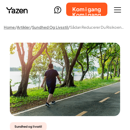
Kom i gang
Kom i gang
Home
Artikler
Sundhed Og Livsstil
Sådan Reducerer Du Risikoen For Løs Hud Efter Vægttab
Sundhed og livsstil