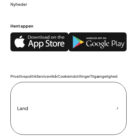
Nyheder
Hent appen
Privatlivspolitik
Servicevilkår
Cookieindstillinger
Tilgængelighed
Land