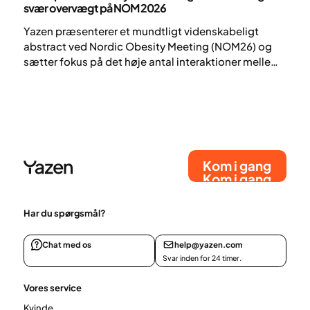
svær overvægt på NOM 2026
Yazen præsenterer et mundtligt videnskabeligt
abstract ved Nordic Obesity Meeting (NOM26) og
sætter fokus på det høje antal interaktioner mellem
patienter og behandlere i et fuldt digitalt
behandlingsforløb for svær overvægt.
Kom i gang
Kom i gang
Har du spørgsmål?
Chat med os
help@yazen.com
Svar inden for 24 timer.
Vores service
Kvinde