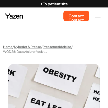
To patient site
Contact
Contact
Home
Nyheder & Presse
Pressemeddelelse
WOD26: Data Afslører Vedvarende Skam Og Stigma Omkring Behandling Af Svær Overvægt