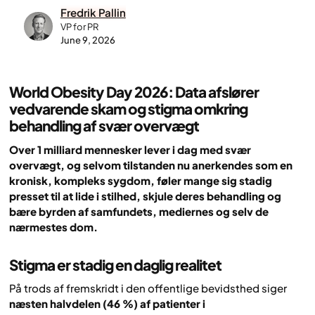
Fredrik Pallin
VP for PR
June 9, 2026
World Obesity Day 2026: Data afslører
vedvarende skam og stigma omkring
behandling af svær overvægt
Over 1 milliard mennesker lever i dag med svær
overvægt, og selvom tilstanden nu anerkendes som en
kronisk, kompleks sygdom, føler mange sig stadig
presset til at lide i stilhed, skjule deres behandling og
bære byrden af samfundets, mediernes og selv de
nærmestes dom.
Stigma er stadig en daglig realitet
På trods af fremskridt i den offentlige bevidsthed siger
næsten halvdelen (46 %)
af patienter i