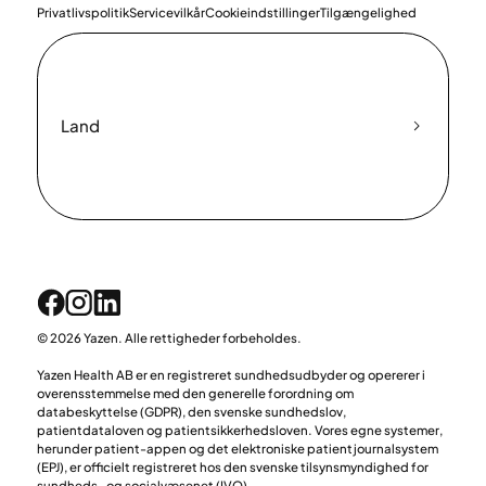
Privatlivspolitik
Servicevilkår
Cookieindstillinger
Tilgængelighed
Land
© 2026 Yazen. Alle rettigheder forbeholdes.
Yazen Health AB er en registreret sundhedsudbyder og opererer i
overensstemmelse med den generelle forordning om
databeskyttelse (GDPR), den svenske sundhedslov,
patientdataloven og patientsikkerhedsloven. Vores egne systemer,
herunder patient-appen og det elektroniske patientjournalsystem
(EPJ), er officielt registreret hos den svenske tilsynsmyndighed for
sundheds- og socialvæsenet (IVO).