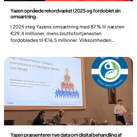
Pressemeddelelse
Yazen opnåede rekordvækst i 2025 og fordoblet sin
omsætning.
I 2025 steg Yazens omsætning med 87 % til næsten
€29,4 millioner, mens bruttofortjenesten
fordobledes til €16,5 millioner. Virksomheden
behandler nu over 37.000 aktive patienter i syv
lande og overvejer yderligere ekspansion til to nye
markeder i 2026. På trods af en EBITDA på –€5,7
millioner som følge af store vækstinvesteringer er
Yazen fortsat en førende aktør inden for behandling
af svær overvægt i Europa.
Pressemeddelelse
Yazen præsenterer nye data om digital behandling af