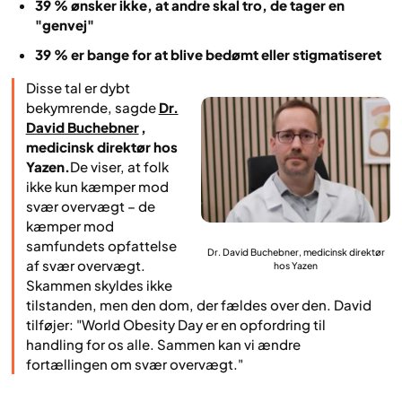
39 % ønsker ikke, at andre skal tro, de tager en
"genvej"
39 % er bange for at blive bedømt eller stigmatiseret
Disse tal er dybt
bekymrende, sagde
Dr.
David Buchebner
,
medicinsk direktør hos
Yazen.
De viser, at folk
ikke kun kæmper mod
svær overvægt – de
kæmper mod
samfundets opfattelse
Dr. David Buchebner, medicinsk direktør
af svær overvægt.
hos Yazen
Skammen skyldes ikke
tilstanden, men den dom, der fældes over den. David
tilføjer: "World Obesity Day er en opfordring til
handling for os alle. Sammen kan vi ændre
fortællingen om svær overvægt.
"