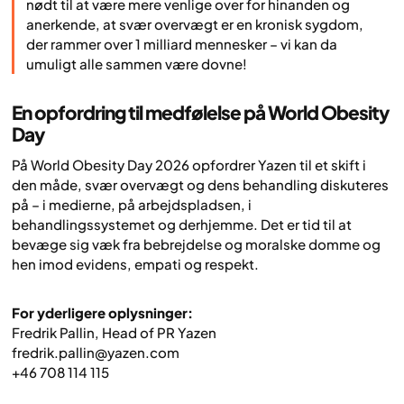
nødt til at være mere venlige over for hinanden og
anerkende, at svær overvægt er en kronisk sygdom,
der rammer over 1 milliard mennesker – vi kan da
umuligt alle sammen være dovne!
En opfordring til medfølelse på World Obesity
Day
På World Obesity Day 2026 opfordrer Yazen til et skift i
den måde, svær overvægt og dens behandling diskuteres
på – i medierne, på arbejdspladsen, i
behandlingssystemet og derhjemme. Det er tid til at
bevæge sig væk fra bebrejdelse og moralske domme og
hen imod evidens, empati og respekt.
For yderligere oplysninger:
Fredrik Pallin, Head of PR Yazen
fredrik.pallin@yazen.com
+46 708 114 115