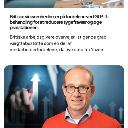
Nyheder
Britiske virksomheder ser på fordelene ved GLP-1-
behandling for at reducere sygefravær og øge
præstationen.
Britiske arbejdsgivere overvejer i stigende grad
vægttabsstøtte som en del af
medarbejderfordelene, da nye data fra Yazen-
patienter kobler GLP-1-behandling til færre
sygedage og bedre præstation på arbejdspladsen.