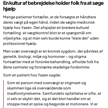
En kultur af bebrejdelse holder folk fra at søge
hjælp
Mange patienter fortæller, at de forsøgte at håndtere
deres vægt på egen hånd, inden de søgte medicinsk
hjælp hos Yazen. Det afspejler en bredere kulturel
fortælling: at vægtkontrol blot er et spørgsmål om
viljestyrke, og at man selv burde kunne "klare det" uden
professionel hjælp.
Men svær overvægt er en kronisk sygdom, der påvirkes af
genetik, biologi, miljø og hormoner – og stigma
fortsætter med at forsinke behandling, afholde folk fra
åbne samtaler og forstærke skadelige fordomme.
Som en patient hos Yazen sagde:
Som en person med overvægt er stigmaet og
skammen lige så overvældende som
madforstyrrelserne. Samfundets opfattelse er ofte, at
vi selv er skyld i det, og at det blot handler om at
stoppe med at spise og begynde at motionere. Vi er