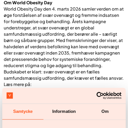
Om World Obesity Day
World Obesity Day den 4. marts 2026 samler verden om at
øge forståelsen af svær overvægt og fremme indsatsen
for forebyggelse og behandling. Årets kampagne
understreger, at svær overvægt er en global
samfundsmæssig udfordring, der berører alle – særligt
børn og sårbare grupper. Med fremskrivninger der viser, at
halvdelen af verdens befolkning kan leve med overvægt
eller svær overvægt inden 2035, fremhæver kampagnen
det presserende behov for systemiske forandringer,
reduceret stigma og lige adgang til behandling.
Budskabet er klart: svær overvægt er en fælles
samfundsmæssig udfordring, der kræver et fælles ansvar.
Læs mere på:
https://www.worldobesityday.org/about-wod
Om forskningen
Denne undersøgelse omfatter mere end 1.352 aktive
Samtycke
Information
Om
Yazen-patienter i Sverige, Spanien, Tyskland, Holland,
Norge og Danmark, og dataindsamlingen blev afsluttet i
januar 2026. Resultaterne er blevet analyseret ved hjælp