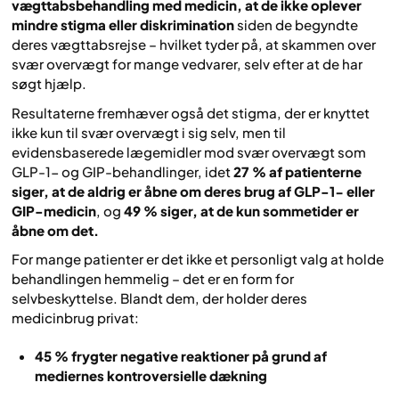
vægttabsbehandling med medicin, at de ikke oplever
mindre stigma eller diskrimination
siden de begyndte
deres vægttabsrejse – hvilket tyder på, at skammen over
svær overvægt for mange vedvarer, selv efter at de har
søgt hjælp.
Resultaterne fremhæver også det stigma, der er knyttet
ikke kun til svær overvægt i sig selv, men til
evidensbaserede lægemidler mod svær overvægt som
GLP-1- og GIP-behandlinger, idet
27 % af patienterne
siger, at de aldrig er åbne om deres brug af GLP-1- eller
GIP-medicin
, og
49 % siger, at de kun sommetider er
åbne om det.
For mange patienter er det ikke et personligt valg at holde
behandlingen hemmelig – det er en form for
selvbeskyttelse. Blandt dem, der holder deres
medicinbrug privat:
45 % frygter negative reaktioner på grund af
mediernes kontroversielle dækning