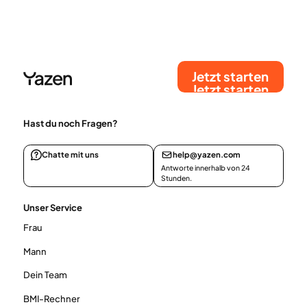
kontinuierliche Betreuung, Motivation und
maßgeschneiderte Strategien hilft 70 % der
Patientinnen und Patienten, ihre GLP-1-Therapie
auch nach einem Jahr fortzuführen – und fördert so
dauerhafte Gesundheit und Gewichtsstabilität.
Jetzt starten
Jetzt starten
Hast du noch Fragen?
Chatte mit uns
help@yazen.com
Antworte innerhalb von 24
Stunden.
Unser Service
Frau
Mann
Dein Team
BMI-Rechner