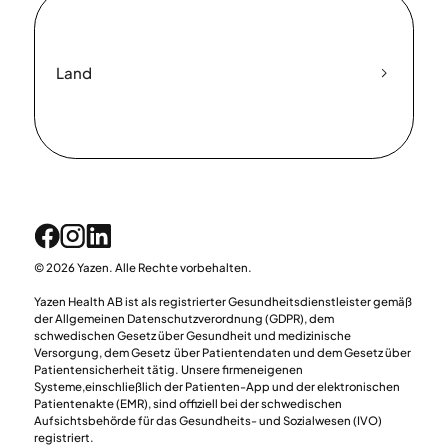
Land
© 2026 Yazen. Alle Rechte vorbehalten.
Yazen Health AB ist als registrierter Gesundheitsdienstleister gemäß
der Allgemeinen Datenschutzverordnung (GDPR), dem
schwedischen Gesetz über Gesundheit und medizinische
Versorgung, dem Gesetz über Patientendaten und dem Gesetz über
Patientensicherheit tätig. Unsere firmeneigenen
Systeme,einschließlich der Patienten-App und der elektronischen
Patientenakte (EMR), sind offiziell bei der schwedischen
Aufsichtsbehörde für das Gesundheits- und Sozialwesen (IVO)
registriert.