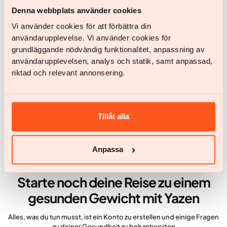
Denna webbplats använder cookies
Artikel geprüft von:
Vi använder cookies för att förbättra din
Cristina Waller Sterner
användarupplevelse. Vi använder cookies för
July 7, 2025
grundläggande nödvändig funktionalitet, anpassning av
användarupplevelsen, analys och statik, samt anpassad,
Artikel überprüft von:
riktad och relevant annonsering.
Christina Waller Sterner, CMO
Chief Corporate Information Officer
Zuletzt überprüft:
Tillåt alla
April 22, 2026
Anpassa
Starte noch deine Reise zu einem
gesunden Gewicht mit Yazen
Alles, was du tun musst, ist ein Konto zu erstellen und einige Fragen
zu deiner Gesundheit zu behantworten