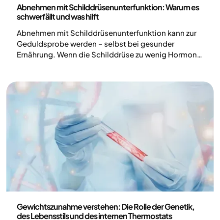
Abnehmen mit Schilddrüsenunterfunktion: Warum es
schwerfällt und was hilft
Abnehmen mit Schilddrüsenunterfunktion kann zur
Geduldsprobe werden – selbst bei gesunder
Ernährung. Wenn die Schilddrüse zu wenig Hormone
produziert, verlangsamt sich der Stoffwechsel. Der
Effekt auf das Körpergewicht ist in der Regel
moderat und individuell sehr verschieden. Sobald
die Unterfunktion behandelt wird und die
Hormonspiegel sich normalisieren, verbessern sich
die Chancen auf eine erfolgreiche
Gewichtsabnahme spürbar.
Gesundheit und Lebensstil
‍Gewichtszunahme verstehen: Die Rolle der Genetik,
des Lebensstils und des internen Thermostats