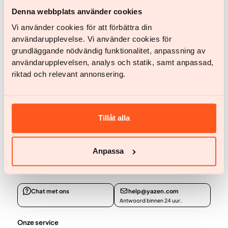
Denna webbplats använder cookies
Chat
Vi använder cookies för att förbättra din
användarupplevelse. Vi använder cookies för
grundläggande nödvändig funktionalitet, anpassning av
Start chat
användarupplevelsen, analys och statik, samt anpassad,
riktad och relevant annonsering.
Tillåt alla
Ga aan de slag
Ga aan de slag
Anpassa
Heb je nog vragen?
Chat met ons
help@yazen.com
Antwoord binnen 24 uur.
Onze service