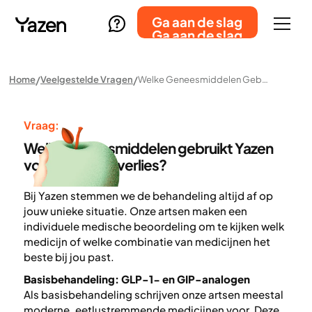
Ga aan de slag
Ga aan de slag
Home
Veelgestelde Vragen
Welke Geneesmiddelen Gebruikt Yazen Voor Gewichtsverlies?
Vraag:
Welke geneesmiddelen gebruikt Yazen
voor gewichtsverlies?
Bij Yazen stemmen we de behandeling altijd af op
jouw unieke situatie. Onze artsen maken een
individuele medische beoordeling om te kijken welk
medicijn of welke combinatie van medicijnen het
beste bij jou past.
Basisbehandeling: GLP-1- en GIP-analogen
Als basisbehandeling schrijven onze artsen meestal
moderne, eetlustremmende medicijnen voor. Deze